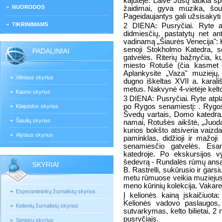
kajutėje. Laive Jūsų laukia sp
NUORODOS
žaidimai, gyva muzika, šou
Pageidaujantys gali užsisakyti
TIKRINIMAMS
2 DIENA: Pusryčiai. Ryte a
didmiesčių, pastatytų net an
vadinamą „Šiaurės Venecija": K
senoji Stokholmo Katedra, s
PADALINIAI
gatvelės. Riterių bažnyčia, k
miesto Rotušė (čia kasmet v
Aplankysite „Vaza" muziejų
Vilniaus skyrius
dugno iškeltas XVII a. karali
metus. Nakvynė 4-vietėje kelto
Kauno skyrius
3 DIENA: Pusryčiai. Ryte atp
po Rygos senamiestį: . Rygos
Klaipėdos skyrius
Švedų vartais, Domo katedra,
Šiaulių skyrius
namai, Rotušės aikštė, „Juoda
kurios bokšto atsiveria vaiz
Alytaus skyrius
paminklas, didžioji ir mažoji
senamiesčio gatvelės. Esa
katedroje. Po ekskursijos 
šedevrą - Rundalės rūmų ansamb
SKYRIAI
B. Rastrelli, sukūrusio ir gar
metu rūmuose veikia muzieju
meno kūrinių kolekcija. Vakare 
Esperantininkų žurnalistų skyrius
Į kelionės kainą įskaičiuota
Kelionės vadovo paslaugos,
Kelionių žurnalistų skyrius
sutvarkymas, kelto bilietai, 2
pusryčiais.
Senjorų skyrius