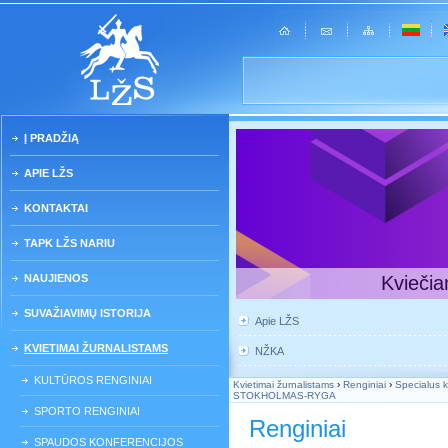
Į PRADŽIĄ
APIE LŽS
KONTAKTAI
TAPK LŽS NARIU
NAUJIENOS
Kviečia
SUVAŽIAVIMŲ ISTORIJA
Apie LŽS
KVIETIMAI ŽURNALISTAMS
NŽKA
KULTŪROS RENGINIAI
Kvietimai žurnalistams
›
Renginiai
›
Specialus k
STOKHOLMAS-RYGA
SPORTO RENGINIAI
Renginiai
SPAUDOS KONFERENCIJOS