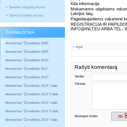
Kita informacija:
Spaudos fotografų skyrius
Mokamiems objektams rekome
Latvijos latų.
Sporto žurnalistų skyrius
Pageidaujantiems vakarienė ke
REGISTRACIJA IR PAPILDO
INFO@INLT.EU ARBA TEL.: 8
ŽURNALISTIKA
Almanachas "Žurnalistika 2008"
Atgal
Almanachas "Žurnalistika 2009"
Almanachas "Žurnalistika 2010"
Rašyti komentarą
Almanachas "Žurnalistika 2011"
Vardas
Almanachas "Žurnalistika 2012"
Tekstas
Almanachas "Žurnalistika 2013" I dalis
Almanachas "Žurnalistika 2013" II dalis
Almanachas "Žurnalistika 2014" I dalis
Almanachas "Žurnalistika 2014" II dalis
Apsaugos kodas
Almanachas "Žurnalistika 2015" I dalis