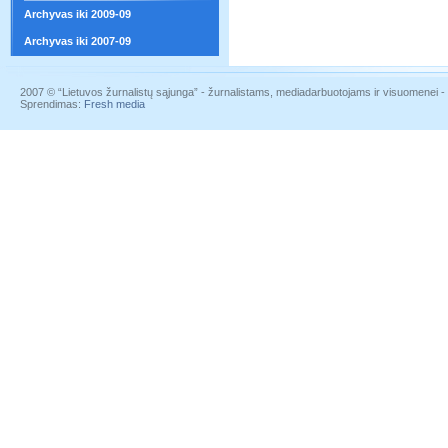
Archyvas iki 2009-09
Archyvas iki 2007-09
2007 © “Lietuvos žurnalistų sąjunga” - žurnalistams, mediadarbuotojams ir visuomenei - į
Sprendimas:
Fresh media