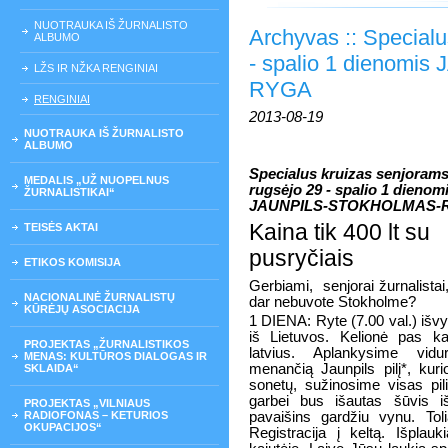
NUOTRAUKA IŠ ŽURNALISTO
Archyvas :: Specialu
ALBUMO
- spalio 1 dienom
LŽS IR NŽKA RENGINIAI
RYGA
RENGINIAI
2013-08-19
NUOTRAUKA IŠ ŽURNALISTO
ALBUMO
Specialus kruizas senjoram
MEDALIS „UŽ NUOPELNUS
rugsėjo 29 - spalio 1 dienom
ŽURNALISTIKAI“
JAUNPILS-STOKHOLMAS-
Kaina tik 400 lt su
TEISĖS AKTAI
pusryčiais
ETIKOS KOMISIJA
Gerbiami,
senjorai žurnalistai
NACIONALINĖ ŽURNALISTŲ
dar nebuvote Stokholme?
KŪRĖJŲ ASOCIACIJA
1 DIENA: Ryte (7.00 val.) iš
iš Lietuvos. Kelionė pas k
PROJEKTAS „ŽURNALISTIKOS
latvius. Aplankysime vidu
MENAS: KULTŪROS DIALOGAS IR
menančią Jaunpils pilį*, kur
SKLAIDA“
sonetų, sužinosime visas pili
garbei bus išautas šūvis iš
PROJEKTAS „VILNIAUS
RADIOFONAS – KETURIOS
pavaišins gardžiu vynu. To
OKUPACIJOS“
Registracija į keltą. Išpla