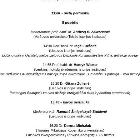
13:00 – pietų pertrauka
II posėdis
Moderatorius prof. habil. dr.
Andrzej B. Zakrzewski
(Varšuvos universiteto Teisės istorijos institutas)
14:30 Doc. habil. dr.
Ingė Lukšaitė
(Lietuvos istorijos institutas)
Liublino unija ir identitetų kaitos Lietuvos Didžiojoje Kunigaikštystėje XVI a. antrojoje pusėje
14:55 Prof. habil. dr.
Henryk Wisner
(Lenkijos mokslų akademijos Istorijos institutas)
vos Didžiosios Kunigaikštystės bajorija unijos akivaizdoje. XVI amžiaus pabaiga – XVII pirmoj
15:20 Dr.
Gitana Zujienė
(Lietuvos istorijos institutas)
Pastangos išsaugoti Lietuvos didžiojo kunigaikščio titulą ir pakėlimo ceremonialą
15:45 – kavos pertrauka
Moderatorė dr.
Ramunė Šmigelskytė-Stukienė
(Lietuvos istorijos institutas)
16:20 Dr.
Dorota Michaluk
(Torunės Mikalojaus Koperniko universitetas)
Palenkės inkorporavimas į Lenkijos Karalystę 1569 metais