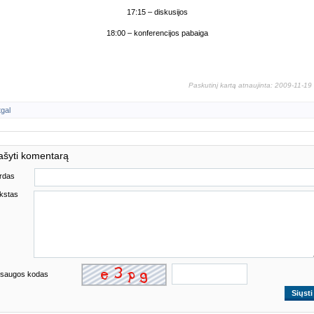
17:15 – diskusijos
18:00 – konferencijos pabaiga
Paskutinį kartą atnaujinta: 2009-11-19
tgal
ašyti komentarą
rdas
kstas
saugos kodas