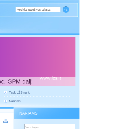
oc. GPM dalį!
Tapk LŽS nariu
Nariams
NARIAMS