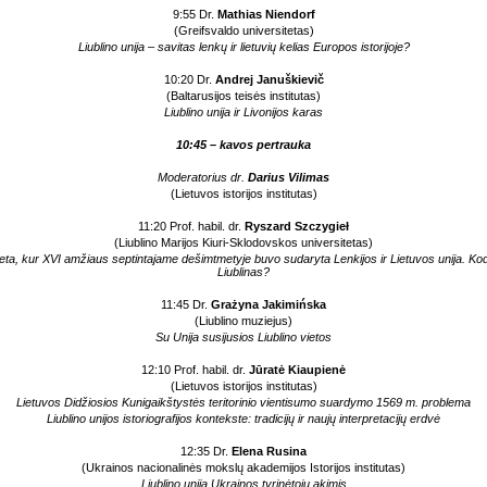
9:55 Dr.
Mathias Niendorf
(Greifsvaldo universitetas)
Liublino unija – savitas lenkų ir lietuvių kelias Europos istorijoje?
10:20 Dr.
Andrej Januškievič
(Baltarusijos teisės institutas)
Liublino unija ir Livonijos karas
10:45 – kavos pertrauka
Moderatorius dr.
Darius Vilimas
(Lietuvos istorijos institutas)
11:20
Prof. habil. dr.
Ryszard Szczygieł
(Liublino Marijos Kiuri-Sklodovskos universitetas)
eta, kur XVI amžiaus septintajame dešimtmetyje buvo sudaryta Lenkijos ir Lietuvos unija. Ko
Liublinas?
11:45
Dr.
Grażyna Jakimińska
(Liublino muziejus)
Su Unija susijusios Liublino vietos
12:10 Prof. habil. dr.
Jūratė Kiaupienė
(Lietuvos istorijos institutas)
Lietuvos Didžiosios Kunigaikštystės teritorinio vientisumo suardymo 1569 m. problema
Liublino unijos istoriografijos kontekste: tradicijų ir naujų interpretacijų erdvė
12:35 Dr.
Elena Rusina
(Ukrainos nacionalinės mokslų akademijos Istorijos institutas)
Liublino unija Ukrainos tyrinėtojų akimis