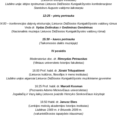
(Lietuvos istorijos institutas)
Liublino unija: idėjos tęstinumas Lietuvos Didžiosios Kunigaikštystės konfederacijose
Stanislovo Augusto valdymo laikotarpiu
12:25 – pietų pertrauka
14:00 – konferencijos dalyvių ekskursija į Lietuvos Didžiosios Kunigaikštystės valdovų rūmus
Veda dr.
Vydas Dolinskas
ir
Gediminas Gendrėnas
(Nacionalinis muziejus Lietuvos Didžiosios Kunigaikštystės valdovų rūmai)
15:30 – kavos pertrauka
(Taikomosios dailės muziejuje)
IV posėdis
Moderatorius doc. dr.
Rimvydas Petrauskas
(Vilniaus universiteto Istorijos fakultetas)
16:00 Prof. habil. dr.
Jūratė Trilupaitienė
(Lietuvos kultūros, filosofijos ir meno institutas)
Liublino unijos atgarsiai Lietuvos Didžiosios Kunigaikštystės muzikiniame gyvenime
16:25
Prof. habil. dr.
Marceli Kosman
(Poznanės Adomo Mickevičiaus universitetas)
Jogailaičių ir Vazų laikų Lietuvos įvaizdis Henryko Senkevičiaus kūryboje
16:50
Habil. dr.
Janusz Ekes
(Lenkijos mokslų akademijos Istorijos institutas)
Liublinas 1569 m. ir Briuselis 2009 m.
(vakarietiškosios tapatybės klausimas)