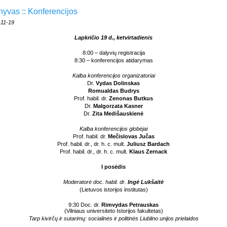
hyvas :: Konferencijos
-11-19
Lapkričio 19 d., ketvirtadienis
8:00 – dalyvių registracija
8:30 – konferencijos atidarymas
Kalba konferencijos organizatoriai
Dr.
Vydas Dolinskas
Romualdas Budrys
Prof. habil. dr.
Zenonas Butkus
Dr.
Malgorzata Kasner
Dr.
Zita Medišauskienė
Kalba konferencijos globėjai
Prof. habil. dr.
Mečislovas Jučas
Prof. habil. dr., dr. h. c. mult.
Juliusz Bardach
Prof. habil. dr., dr. h. c. mult.
Klaus Zernack
I posėdis
Moderatorė doc. habil. dr.
Ingė Lukšaitė
(Lietuvos istorijos institutas)
9:30 Doc. dr.
Rimvydas Petrauskas
(Vilniaus universiteto Istorijos fakultetas)
Tarp kivirčų ir sutarimų: socialinės ir politinės Liublino unijos prielaidos