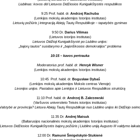
Liublinas: kovos dėl Lietuvos Didžiosios Kunigaikštystės respublikos
9:25 Prof. habil. dr.
Andrzej Rachuba
(Lenkijos mokslų akademijos Istorijos institutas)
Lietuvių požiūris į integraciją Abiejų Tautų Respublikoje – tapatybės gynimas
9:50 Dr.
Darius Vilimas
(Lietuvos istorijos institutas)
Lietuvos Didžioji Kunigaikštystė po Liublino unijos:
„bajorų tautos“ susidarymo ir „bajoriškosios demokratijos“ problema
10:15 – kavos pertrauka
Moderatorius prof. habil. dr.
Henryk Wisner
(Lenkijos mokslų akademijos Istorijos institutas)
10:45
Prof. habil. dr.
Bogusław Dybaś
(Lenkijos mokslų akademijos Mokslo centras Vienoje)
Livonijos unijos. Pastabos apie Lenkijos ir Lietuvos Respublikos struktūrą
11:10 Prof. habil. dr.
Andrzej B. Zakrzewski
(Varšuvos universiteto Teisės istorijos institutas)
Valstybė ar provincija? Lietuva Abiejų Tautų Respublikoje nuo Liublino unijos iki Didžiojo seim
11:35 Dr.
Andrej Matsuk
(Baltarusijos nacionalinės mokslų akademijos Istorijos institutas)
Lietuvos Didžiosios Kunigaikštystės bajorų požiūris į Liublino uniją Augusto III valdymo laikai
12:00 Dr.
Ramunė Šmigelskytė-Stukienė