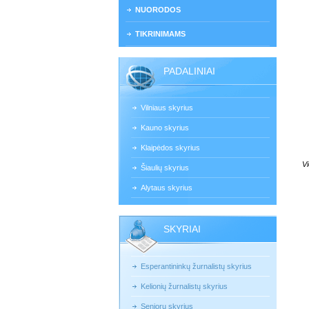
NUORODOS
TIKRINIMAMS
PADALINIAI
Vilniaus skyrius
Kauno skyrius
Klaipėdos skyrius
Vi
Šiaulių skyrius
Alytaus skyrius
SKYRIAI
Esperantininkų žurnalistų skyrius
Kelionių žurnalistų skyrius
Senjorų skyrius