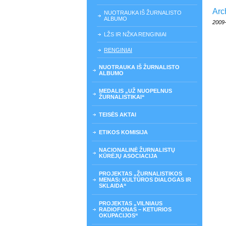
Arc
NUOTRAUKA IŠ ŽURNALISTO
ALBUMO
2009
LŽS IR NŽKA RENGINIAI
RENGINIAI
NUOTRAUKA IŠ ŽURNALISTO
ALBUMO
MEDALIS „UŽ NUOPELNUS
ŽURNALISTIKAI“
TEISĖS AKTAI
ETIKOS KOMISIJA
NACIONALINĖ ŽURNALISTŲ
KŪRĖJŲ ASOCIACIJA
PROJEKTAS „ŽURNALISTIKOS
MENAS: KULTŪROS DIALOGAS IR
SKLAIDA“
PROJEKTAS „VILNIAUS
RADIOFONAS – KETURIOS
OKUPACIJOS“