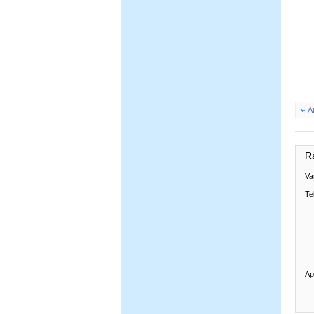
A
R
Va
Te
Ap