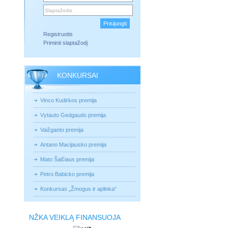
Registruotis
Priminti slaptažodį
KONKURSAI
Vinco Kudirkos premija
Vytauto Gedgaudo premija
Vaižganto premija
Antano Macijausko premija
Mato Šalčiaus premija
Petro Babicko premija
Konkursas „Žmogus ir aplinka“
NŽKA VEIKLĄ FINANSUOJA