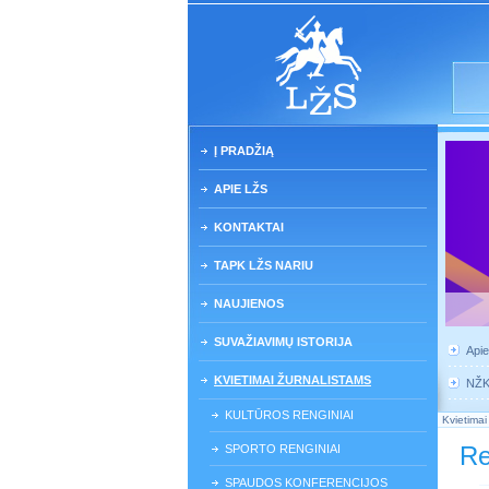
Į PRADŽIĄ
APIE LŽS
KONTAKTAI
TAPK LŽS NARIU
NAUJIENOS
SUVAŽIAVIMŲ ISTORIJA
Api
KVIETIMAI ŽURNALISTAMS
NŽ
KULTŪROS RENGINIAI
Kvietimai
Re
SPORTO RENGINIAI
SPAUDOS KONFERENCIJOS