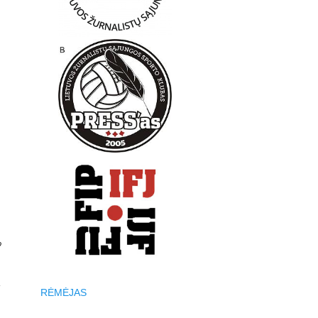
o
s
RĖMĖJAS