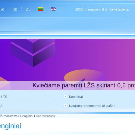
2026 m. rugpjucio 6 d., Ketvirtadienis
Kviečiame paremti LŽS skiriant 0,6 pr
e LŽS
Kontaktai
KA
Naujienų prenumerata el. paštu
 žurnalistams
›
Renginiai
›
Konferencijos
nginiai