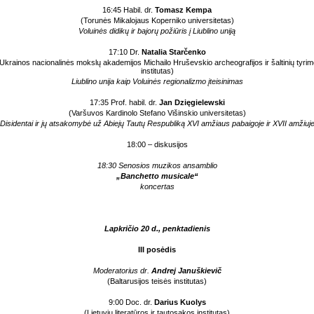
16:45 Habil. dr.
Tomasz Kempa
(Torunės Mikalojaus Koperniko universitetas)
Voluinės didikų ir bajorų požiūris į Liublino uniją
17:10 Dr.
Natalia Starčenko
Ukrainos nacionalinės mokslų akademijos Michailo Hruševskio archeografijos ir šaltinių tyri
institutas)
Liublino unija kaip Voluinės regionalizmo įteisinimas
17:35
Prof. habil. dr.
Jan Dzięgielewski
(Varšuvos Kardinolo Stefano Višinskio universitetas)
Disidentai ir jų atsakomybė už Abiejų Tautų Respubliką XVI amžiaus pabaigoje ir XVII amžiuj
18:00 – diskusijos
18:30 Senosios muzikos ansamblio
„Banchetto musicale“
koncertas
Lapkričio 20 d., penktadienis
III posėdis
Moderatorius dr.
Andrej Januškievič
(Baltarusijos teisės institutas)
9:00 Doc. dr.
Darius Kuolys
(Lietuvių literatūros ir tautosakos institutas)