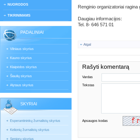
NUORODOS
Renginio organizatoriai ragina ga
TIKRINIMAMS
Daugiau informacijos:
Tel. 8- 646 571 01
PADALINIAI
Atgal
Vilniaus skyrius
Kauno skyrius
Rašyti komentarą
Klaipėdos skyrius
Šiaulių skyrius
Vardas
Alytaus skyrius
Tekstas
SKYRIAI
Esperantininkų žurnalistų skyrius
Apsaugos kodas
Kelionių žurnalistų skyrius
Senjorų skyrius