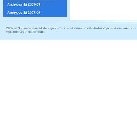
Archyvas iki 2009-09
Archyvas iki 2007-09
2007 © “Lietuvos žurnalistų sąjunga” - žurnalistams, mediadarbuotojams ir visuomenei - į
Sprendimas:
Fresh media