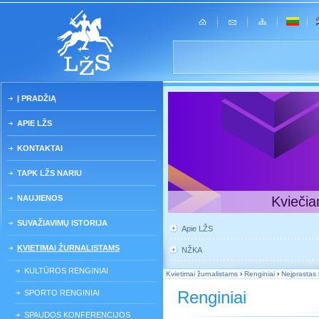
Į PRADŽIĄ
APIE LŽS
KONTAKTAI
TAPK LŽS NARIU
NAUJIENOS
Kviečia
SUVAŽIAVIMŲ ISTORIJA
Apie LŽS
KVIETIMAI ŽURNALISTAMS
NŽKA
KULTŪROS RENGINIAI
Kvietimai žurnalistams
›
Renginiai
›
Neįprastas 
Renginiai
SPORTO RENGINIAI
SPAUDOS KONFERENCIJOS