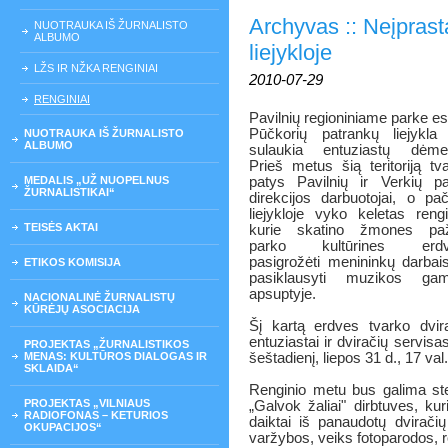
Archyvas :: Neįprast
NUOTRAUKA IŠ ŽURNALISTO
ALBUMO
liejykloje
LŽS IR NŽKA RENGINIAI
2010-07-29
RENGINIAI
Pavilnių regioniniame parke es
Pūčkorių patrankų liejykla
NUOTRAUKA IŠ ŽURNALISTO
ALBUMO
sulaukia entuziastų dėmes
Prieš metus šią teritoriją tv
MEDALIS „UŽ NUOPELNUS
patys Pavilnių ir Verkių p
ŽURNALISTIKAI“
direkcijos darbuotojai, o pač
liejykloje vyko keletas rengi
TEISĖS AKTAI
kurie skatino žmones paži
parko kultūrines erdv
pasigrožėti menininkų darbai
ETIKOS KOMISIJA
pasiklausyti muzikos gam
apsuptyje.
NACIONALINĖ ŽURNALISTŲ
KŪRĖJŲ ASOCIACIJA
Šį kartą erdves tvarko dvir
entuziastai ir dviračių servisa
PROJEKTAS „ŽURNALISTIKOS
MENAS: KULTŪROS DIALOGAS IR
šeštadienį, liepos 31 d., 17 val
SKLAIDA“
Renginio metu bus galima st
PROJEKTAS „VILNIAUS
„Galvok žaliai" dirbtuves, ku
RADIOFONAS – KETURIOS
daiktai iš panaudotų dviračių
OKUPACIJOS“
varžybos, veiks fotoparodos, r