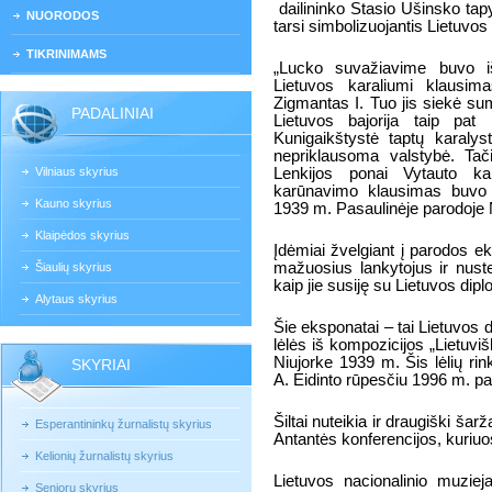
dailininko Stasio Ušinsko ta
NUORODOS
tarsi simbolizuojantis Lietuvos
TIKRINIMAMS
„Lucko suvažiavime buvo i
Lietuvos karaliumi klausim
Zigmantas I. Tuo jis siekė sum
PADALINIAI
Lietuvos bajorija taip pat
Kunigaikštystė taptų karalys
nepriklausoma valstybė. Ta
Vilniaus skyrius
Lenkijos ponai Vytauto kar
karūnavimo klausimas buvo 
Kauno skyrius
1939 m. Pasaulinėje parodoje N
Klaipėdos skyrius
Įdėmiai žvelgiant į parodos ek
mažuosius lankytojus ir nust
Šiaulių skyrius
kaip jie susiję su Lietuvos diplo
Alytaus skyrius
Šie eksponatai – tai Lietuvos
lėlės iš kompozicijos „Lietuv
Niujorke 1939 m. Šis lėlių r
SKYRIAI
A. Eidinto rūpesčiu 1996 m. pa
Šiltai nuteikia ir draugiški ša
Esperantininkų žurnalistų skyrius
Antantės konferencijos, kuriuos
Kelionių žurnalistų skyrius
Lietuvos nacionalinio muziej
Senjorų skyrius