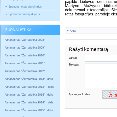
papildo Lietuvos centriniam
Martyno Mažvydo bibliote
Spaudos fotografų skyrius
dokumentai ir fotografijos. S
retas fotografijas, parodoje e
Sporto žurnalistų skyrius
ŽURNALISTIKA
Atgal
Almanachas "Žurnalistika 2008"
Almanachas "Žurnalistika 2009"
Rašyti komentarą
Almanachas "Žurnalistika 2010"
Vardas
Almanachas "Žurnalistika 2011"
Tekstas
Almanachas "Žurnalistika 2012"
Almanachas "Žurnalistika 2013" I dalis
Almanachas "Žurnalistika 2013" II dalis
Apsaugos kodas
Almanachas "Žurnalistika 2014" I dalis
Almanachas "Žurnalistika 2014" II dalis
Almanachas "Žurnalistika 2015" I dalis