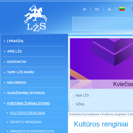
Į PRADŽIĄ
APIE LŽS
KONTAKTAI
TAPK LŽS NARIU
NAUJIENOS
Kviečia
SUVAŽIAVIMŲ ISTORIJA
Apie LŽS
KVIETIMAI ŽURNALISTAMS
NŽKA
KULTŪROS RENGINIAI
Kvietimai žurnalistams
›
Kultūros renginiai
›
Lie
Kultūros renginiai
SPORTO RENGINIAI
SPAUDOS KONFERENCIJOS