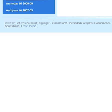
Archyvas iki 2009-09
Archyvas iki 2007-09
2007 © “Lietuvos žurnalistų sąjunga” - žurnalistams, mediadarbuotojams ir visuomenei - į
Sprendimas:
Fresh media