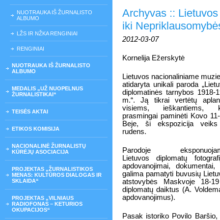
Archyvas :: Lietuvos
NUOTRAUKA IŠ ŽURNALISTO
ALBUMO
iki Nepriklausomybė
LŽS IR NŽKA RENGINIAI
2012-03-07
RENGINIAI
Kornelija Ežerskytė
NUOTRAUKA IŠ ŽURNALISTO
ALBUMO
Lietuvos nacionaliniame muzie
atidaryta unikali paroda „Liet
MEDALIS „UŽ NUOPELNUS
diplomatinės tarnybos 1918-
ŽURNALISTIKAI“
m.“. Ją tikrai vertėtų aplan
visiems, ieškantiems, k
TEISĖS AKTAI
prasmingai paminėti Kovo 11-
Beje, ši ekspozicija veiks
ETIKOS KOMISIJA
rudens.
NACIONALINĖ ŽURNALISTŲ
Parodoje eksponuoja
KŪRĖJŲ ASOCIACIJA
Lietuvos diplomatų fotografi
apdovanojimai, dokumentai, 
PROJEKTAS „ŽURNALISTIKOS
galima pamatyti buvusių Lietu
MENAS: KULTŪROS DIALOGAS IR
SKLAIDA“
atstovybės Maskvoje 18-19
diplomatų daiktus (A. Voldema
apdovanojimus).
PROJEKTAS „VILNIAUS
RADIOFONAS – KETURIOS
OKUPACIJOS“
Pasak istoriko Povilo Baršio