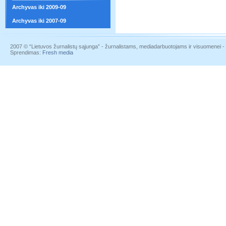
Archyvas iki 2009-09
Archyvas iki 2007-09
2007 © “Lietuvos žurnalistų sąjunga” - žurnalistams, mediadarbuotojams ir visuomenei - į
Sprendimas:
Fresh media