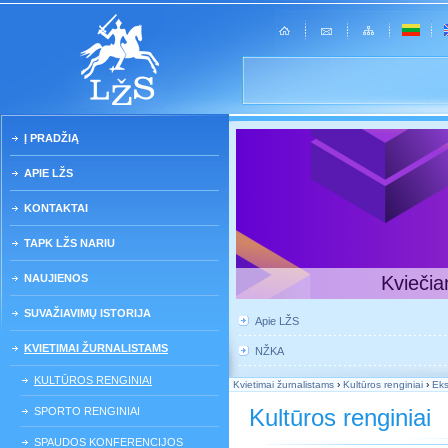
Į PRADŽIĄ
APIE LŽS
KONTAKTAI
TAPK LŽS NARIU
NAUJIENOS
Kviečia
SUVAŽIAVIMŲ ISTORIJA
Apie LŽS
KVIETIMAI ŽURNALISTAMS
NŽKA
KULTŪROS RENGINIAI
Kvietimai žurnalistams
›
Kultūros renginiai
›
Eks
Kultūros renginiai
SPORTO RENGINIAI
SPAUDOS KONFERENCIJOS