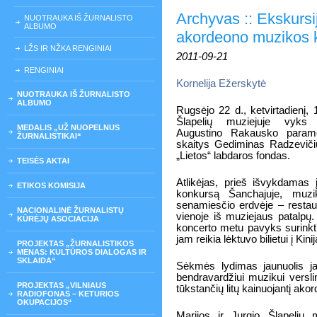
Archyvas :: Ekskursij
NUOTRAUKA IŠ ŽURNALISTO
ALBUMO
akordeono muzikos 
LŽS IR NŽKA RENGINIAI
2011-09-21
RENGINIAI
Kornelija Ežerskytė
NUOTRAUKA IŠ ŽURNALISTO
ALBUMO
Rugsėjo 22 d., ketvirtadienį, 
Šlapelių muziejuje vyks 
MEDALIS „UŽ NUOPELNUS
Augustino Rakausko paramo
ŽURNALISTIKAI“
skaitys Gediminas Radzevičiu
„Lietos“ labdaros fondas.
TEISĖS AKTAI
Atlikėjas, prieš išvykdamas 
ETIKOS KOMISIJA
konkursą Šanchajuje, muzik
senamiesčio erdvėje – rest
NACIONALINĖ ŽURNALISTŲ
vienoje iš muziejaus patalpų.
KŪRĖJŲ ASOCIACIJA
koncerto metu pavyks surinkti 
jam reikia lėktuvo bilietui į Kinij
PROJEKTAS „ŽURNALISTIKOS
MENAS: KULTŪROS DIALOGAS IR
SKLAIDA“
Sėkmės lydimas jaunuolis j
bendravardžiui muzikui vers
PROJEKTAS „VILNIAUS
tūkstančių litų kainuojantį ako
RADIOFONAS – KETURIOS
OKUPACIJOS“
Marijos ir Jurgio Šlapelių m