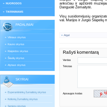
anksčiau ir apžiūrėti muziej
NUORODOS
Danguolė Žemaitytė.
TIKRINIMAMS
Visų susidomėjusių organizator
val. Marijos ir Jurgio Šlapelių m
PADALINIAI
Atgal
Vilniaus skyrius
Kauno skyrius
Klaipėdos skyrius
Rašyti komentarą
Šiaulių skyrius
Vardas
Alytaus skyrius
Tekstas
SKYRIAI
Esperantininkų žurnalistų skyrius
Apsaugos kodas
Kelionių žurnalistų skyrius
Senjorų skyrius