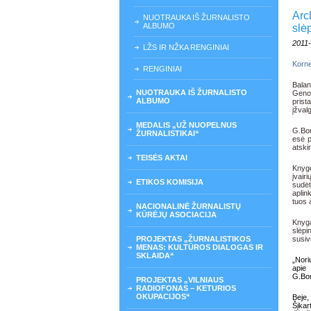
Arc
NUOTRAUKA IŠ ŽURNALISTO
ALBUMO
slė
2011
LŽS IR NŽKA RENGINIAI
Korne
RENGINIAI
Balan
NUOTRAUKA IŠ ŽURNALISTO
Geno
ALBUMO
pris
įžval
MEDALIS „UŽ NUOPELNUS
G.Bon
ŽURNALISTIKAI“
esė p
atskir
TEISĖS AKTAI
Knygo
įvai
ETIKOS KOMISIJA
sudėt
aplin
tuos 
NACIONALINĖ ŽURNALISTŲ
KŪRĖJŲ ASOCIACIJA
Knyga
slėpi
PROJEKTAS „ŽURNALISTIKOS
susiv
MENAS: KULTŪROS DIALOGAS IR
SKLAIDA“
„Nori
apie 
G.Bon
PROJEKTAS „VILNIAUS
RADIOFONAS – KETURIOS
OKUPACIJOS“
Beje,
Šįkar