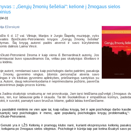
hyvas :: „Gerųjų žmonių šešėliai“: kelionė į žmogaus sielos
pinius
-04-01
lija Ežerskytė
džio 6 d. 17 val. Vilniuje, Marijos ir Jurgio Šlapelių muziejuje, vyks
vaitės Bončkutės-Petronienės knygos „Gerųjų žmonių šešėliai“
tatymas. Šią knygą autorei padės atversti ir savo kūrybinėmis
gomis dalinsis Laima Vincė.
čkutė-Petronienė žinoma ir kaip viena iš Bernardinai.lt autorių. Jos
irmiausiai buvo spausdinamos čia, vėliau pas skaitytojus iškeliavo ir
u leidiniu.
je autorė, remdamasi savo kaip psichologės darbo patirtimi, pasakoja
rių žmonių gyvenimo vingius. Įdomūs personažai atveria savo
ingas ir vis kitokias gyvenimo aplinkybes, prieštaringus santykius su
ka. Autorė, daug nekomentuodama ir neprimesdama požiūrio, paverčia
atsivėrimus įtaigiu prozos kūriniu.
 žadina skaitytojo smalsumą ar net provokuoja. Jam tarsi leidžiama pažvelgti į žmogaus d
nius, ten, kur labiausiai gelia ir skauda. Tai itin šiuolaikiškas ir empatiškas kūrinys, padedan
okti, ir suvokti, pamatyti savo bruožus kitame, galbūt labiau kenčiančiame.
u pasidalinti mintimis ne vien apie tai, kaip rašiau knygą, bet ir apie psichologo darbo kasdi
santykį tarp psichologijos ir meno, apie populiarių psichologijos knygų problematiką,“
čkutė-Petronienė.
 Genutė yra ir LŽS Kelionių ir pramogų klubo narė, kurianti ekspresyvius kelionių pasako
t keliujama po žmogaus sielos slėpinius. Psichologė ir kūrėja taip pat ketina išsakyti savo pož