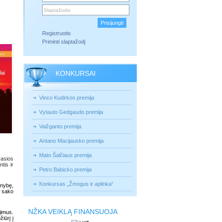
Registruotis
Priminti slaptažodį
KONKURSAI
Vinco Kudirkos premija
Vytauto Gedgaudo premija
Vaižganto premija
Antano Macijausko premija
Mato Šalčiaus premija
vasios
tis ir
Petro Babicko premija
Konkursas „Žmogus ir aplinka“
enybę,
- sako
NŽKA VEIKLĄ FINANSUOJA
jimus.
iūrį į