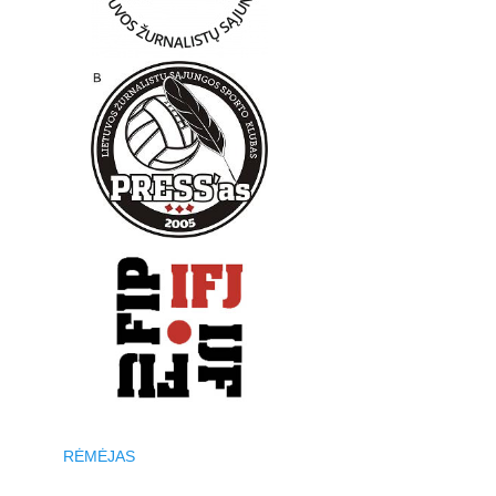
RĖMĖJAS