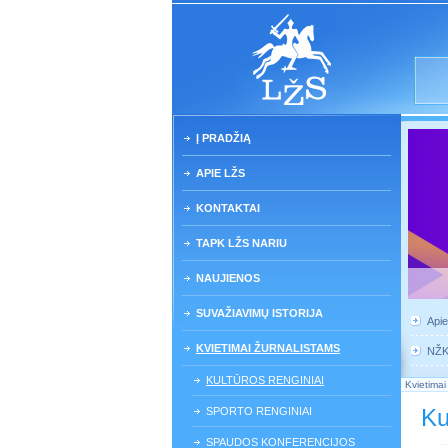
Į PRADŽIĄ
APIE LŽS
KONTAKTAI
TAPK LŽS NARIU
NAUJIENOS
SUVAŽIAVIMŲ ISTORIJA
Api
KVIETIMAI ŽURNALISTAMS
NŽ
KULTŪROS RENGINIAI
Kvietimai
Ku
SPORTO RENGINIAI
SPAUDOS KONFERENCIJOS