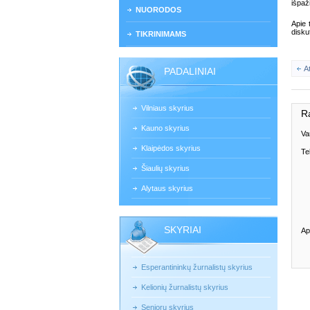
išpaž
NUORODOS
Apie 
disku
TIKRINIMAMS
A
PADALINIAI
Vilniaus skyrius
R
Kauno skyrius
Va
Klaipėdos skyrius
Te
Šiaulių skyrius
Alytaus skyrius
SKYRIAI
Ap
Esperantininkų žurnalistų skyrius
Kelionių žurnalistų skyrius
Senjorų skyrius