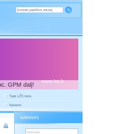
oc. GPM dalį!
Tapk LŽS nariu
Nariams
NARIAMS