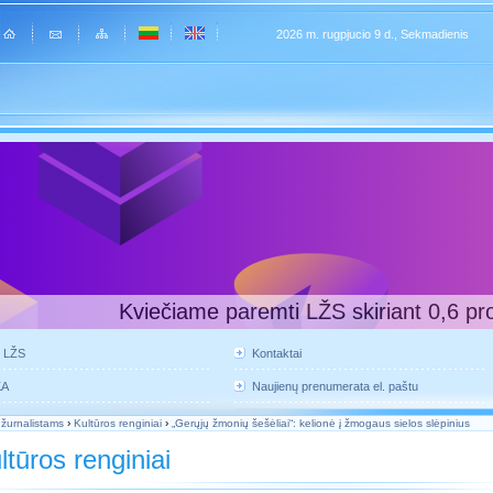
2026 m. rugpjucio 9 d., Sekmadienis
Kviečiame paremti LŽS skiriant 0,6 pr
e LŽS
Kontaktai
KA
Naujienų prenumerata el. paštu
 žurnalistams
›
Kultūros renginiai
›
„Gerųjų žmonių šešėliai“: kelionė į žmogaus sielos slėpinius
ltūros renginiai