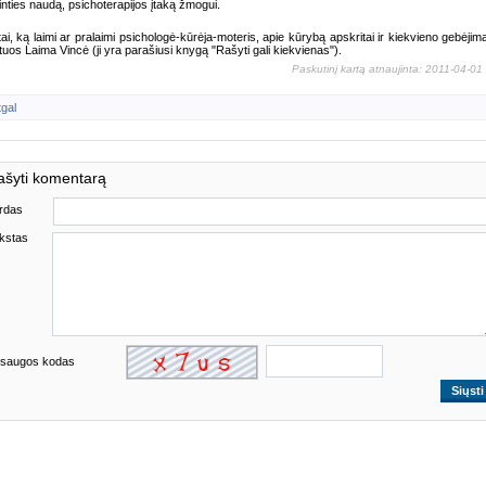
inties naudą, psichoterapijos įtaką žmogui.
tai, ką laimi ar pralaimi psichologė-kūrėja-moteris, apie kūrybą apskritai ir kiekvieno gebėjimą
tuos Laima Vincė (ji yra parašiusi knygą "Rašyti gali kiekvienas").
Paskutinį kartą atnaujinta: 2011-04-01
tgal
ašyti komentarą
rdas
kstas
saugos kodas