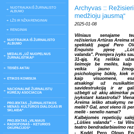
Archyvas :: Režisier
NUOTRAUKA IŠ ŽURNALISTO
ALBUMO
medžioju jausmą“
LŽS IR NŽKA RENGINIAI
2025-01-08
RENGINIAI
Vilniaus senajame tea
režisierius Artūras Areima s
NUOTRAUKA IŠ ŽURNALISTO
ALBUMO
spektaklį pagal Pero Ol
Enquisto pjesę „Lūš
MEDALIS „UŽ NUOPELNUS
valanda". Premjera įvyks sa
ŽURNALISTIKAI“
31-ąją. Ką reiškia užau
šeimoje be meilės, kaip 
TEISĖS AKTAI
veikia jauno žmog
psichologinę būklę, kiek 
kaip visuomenė, es
ETIKOS KOMISIJA
atsakingi už nusikaltim
savidestrukciją ir ar gal
NACIONALINĖ ŽURNALISTŲ
užbėgti už akių akimirkai p
KŪRĖJŲ ASOCIACIJA
įvykstant katastrofai? Vien
Areima ieško atsakymų ne 
PROJEKTAS „ŽURNALISTIKOS
MENAS: KULTŪROS DIALOGAS IR
meilė? Gal, anot vieno iš per
SKLAIDA“
meilė - senelio namai?
Kalbėjomės repeticijų salė
PROJEKTAS „VILNIAUS
„Lūšies valanda" - tai Vil
RADIOFONAS – KETURIOS
teatro bendradarbiavimo rez
OKUPACIJOS“
- Kodėl Pero Olovo Enq