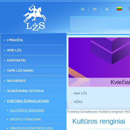
Į PRADŽIĄ
APIE LŽS
KONTAKTAI
TAPK LŽS NARIU
NAUJIENOS
Kviečia
SUVAŽIAVIMŲ ISTORIJA
Apie LŽS
KVIETIMAI ŽURNALISTAMS
NŽKA
KULTŪROS RENGINIAI
Kvietimai žurnalistams
›
Kultūros renginiai
›
Rež
Kultūros renginiai
SPORTO RENGINIAI
SPAUDOS KONFERENCIJOS