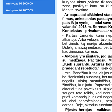
kūrybos aktas įvyksta tik tad
Archyvas iki 2009-09
zoną, pasiklysti kartu su žiūr
Man tai svetima.
Archyvas iki 2007-09
- Ar paprastai aiškiniesi sta
filmus, ankstesnius pastatymu
pats iš jo vynioji, lipdai sa
valanda" 2013 m. Sørenas Kr
Kontekstas - privalumas ar 
- Kartais žmonės kuria nep
atkartoja. Arba vėluoja: taip ja
bet žinoti, ką norėjo akcentu
Didelių analizių nedarau, bet tu
kad žinočiau, kur esu.
- Aktoriai yra išsitarę, jog ja
su medžiaga. Pacituosiu Ma
„Kiek suprantu, Artūras kon
pradedant repetuoti." Kiek č
- Yra. Bandžiau ir tos vizijos 
be išankstinių nuostatų, bet t
negaliu. Viską sustabdžiau,
žinočiau, kur judu. Paprastai 
aktoriai tuos paveikslus užpil
saugos rato reikia, kad nenu
prieš komandą jaučiuosi neger
tai labai neprofesionalu, ne
darbas. Beje, aktorius turėdam
- Pjesės herojus - vaikinas