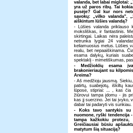
valanda, bet labai miglotai: 
yra už paros ribų. Tai kokia
pusėje? Gal kur nors netol
sąvokų: „vilko valanda", „
aiškintum lūšies valandą?
- Lūšies valanda priklauso 
moksliškas, ir fantastinis. Me
skirtingai. Laikas nėra paleista
netrunka lygiai 24 valanda
keliamuosius metus. Lūšies va
realu, bet nepaaiškinama. Čia 
esama dalykų, kuriais suabejo
spektaklį - mimetiškumas, pa
- Medžioklių esama įvair
brakonieriaujant su kilpomis
Areima?
- Aš medžioju jausmą. Siekiu,
patirtų, suabejotų, iškiltų k
lūpose, stipriai: ... , kas č
žiūrovui tampa įdomu - jis pr
kas jį suerzino. Jei tai įvyko
dabar tai padaryti vis sunkiau.
- Koks tavo santykis su 
nuomone, ryški tendencija - 
tampa kažkokiu protezu, 
Greičiausiai būsiu apšaukt
matytum šią situaciją?