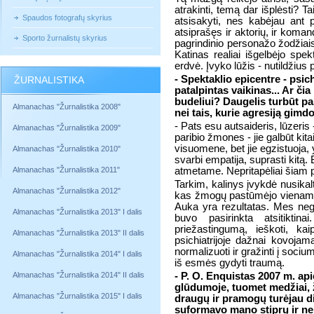
atrakinti, temą dar išplėsti? T
Spaudos fotografų skyrius
atsisakyti, nes kabėjau ant 
atsiprašęs ir aktorių, ir koma
Sporto žurnalistų skyrius
pagrindinio personažo žodžiais t
Katinas realiai išgelbėjo spekt
erdvė. Įvyko lūžis - nutildžius
- Spektaklio epicentre - psic
ŽURNALISTIKA
patalpintas vaikinas... Ar č
budeliui? Daugelis turbūt p
Almanachas "Žurnalistika 2008"
nei tais, kurie agresiją gimdo
- Pats esu autsaideris, lūzeris
Almanachas "Žurnalistika 2009"
paribio žmones - jie galbūt kit
visuomene, bet jie egzistuoja, y
Almanachas "Žurnalistika 2010"
svarbi empatija, suprasti kitą. 
Almanachas "Žurnalistika 2011"
atmetame. Nepritapėliai šiam pa
Tarkim, kalinys įvykdė nusika
Almanachas "Žurnalistika 2012"
kas žmogų pastūmėjo vienam ar
Auka yra rezultatas. Mes neg
Almanachas "Žurnalistika 2013" I dalis
buvo pasirinkta atsitiktinai
priežastingumą, ieškoti, k
Almanachas "Žurnalistika 2013" II dalis
psichiatrijoje dažnai kovoja
normalizuoti ir gražinti į sociu
Almanachas "Žurnalistika 2014" I dalis
iš esmės gydyti traumą.
Almanachas "Žurnalistika 2014" II dalis
- P. O. Enquistas 2007 m. ap
glūdumoje, tuomet medžiai, že
Almanachas "Žurnalistika 2015" I dalis
draugų ir pramogų turėjau di
suformavo mano stiprų ir ne