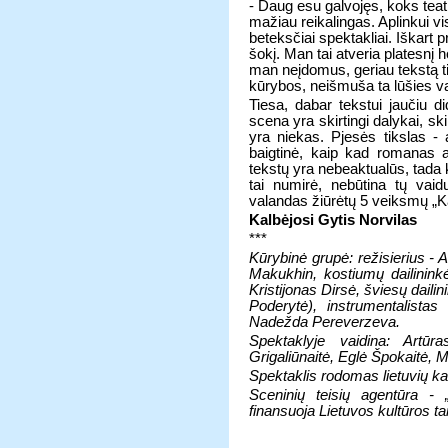
- Daug esu galvojęs, koks teat
mažiau reikalingas. Aplinkui vi
beteksčiai spektakliai. Iškart 
šokį. Man tai atveria platesnį h
man neįdomus, geriau tekstą tie
kūrybos, neišmuša ta lūšies va
Tiesa, dabar tekstui jaučiu d
scena yra skirtingi dalykai, s
yra niekas. Pjesės tikslas - a
baigtinė, kaip kad romanas ar
tekstų yra nebeaktualūs, tada k
tai numirė, nebūtina tų vaid
valandas žiūrėtų 5 veiksmų „Ka
Kalbėjosi Gytis Norvilas
***
Kūrybinė grupė: režisierius - 
Makukhin, kostiumų dailinink
Kristijonas Dirsė, šviesų dail
Poderytė), instrumentalistas
Nadežda Pereverzeva.
Spektaklyje vaidina: Artūr
Grigaliūnaitė, Eglė Špokaitė, 
Spektaklis rodomas lietuvių ka
Sceninių teisių agentūra -
finansuoja Lietuvos kultūros ta