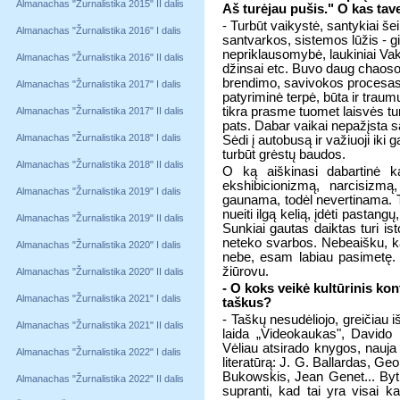
Almanachas "Žurnalistika 2015" II dalis
Aš turėjau pušis." O kas ta
- Turbūt vaikystė, santykiai šei
Almanachas "Žurnalistika 2016" I dalis
santvarkos, sistemos lūžis - g
nepriklausomybė, laukiniai Vaka
Almanachas "Žurnalistika 2016" II dalis
džinsai etc. Buvo daug chaoso,
brendimo, savivokos procesas,
Almanachas "Žurnalistika 2017" I dalis
patyriminė terpė, būta ir trau
tikra prasme tuomet laisvės tur
Almanachas "Žurnalistika 2017" II dalis
pats. Dabar vaikai nepažįsta 
Almanachas "Žurnalistika 2018" I dalis
Sėdi į autobusą ir važiuoji iki
turbūt grėstų baudos.
Almanachas "Žurnalistika 2018" II dalis
O ką aiškinasi dabartinė k
ekshibicionizmą, narcisizmą
Almanachas "Žurnalistika 2019" I dalis
gaunama, todėl nevertinama. T
nueiti ilgą kelią, įdėti pastangų
Almanachas "Žurnalistika 2019" II dalis
Sunkiai gautas daiktas turi isto
neteko svarbos. Nebeaišku, ka
Almanachas "Žurnalistika 2020" I dalis
nebe, esam labiau pasimetę. 
žiūrovu.
Almanachas "Žurnalistika 2020" II dalis
- O koks veikė kultūrinis kon
Almanachas "Žurnalistika 2021" I dalis
taškus?
- Taškų nesudėliojo, greičiau
Almanachas "Žurnalistika 2021" II dalis
laida „Videokaukas", Davido 
Vėliau atsirado knygos, nauja 
Almanachas "Žurnalistika 2022" I dalis
literatūrą: J. G. Ballardas, G
Bukowskis, Jean Genet... Bytnika
Almanachas "Žurnalistika 2022" II dalis
supranti, kad tai yra visai 