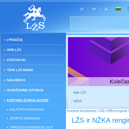
Į PRADŽIĄ
APIE LŽS
KONTAKTAI
TAPK LŽS NARIU
NAUJIENOS
Kviečia
SUVAŽIAVIMŲ ISTORIJA
Apie LŽS
KVIETIMAI ŽURNALISTAMS
NŽKA
KULTŪROS RENGINIAI
Kvietimai žurnalistams
›
LŽS ir NŽKA renginiai
LŽS ir NŽKA rengin
SPORTO RENGINIAI
SPAUDOS KONFERENCIJOS