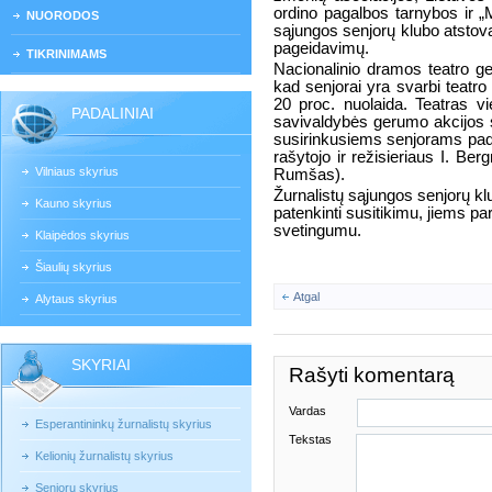
ordino pagalbos tarnybos ir „
NUORODOS
sąjungos senjorų klubo atstova
pageidavimų.
TIKRINIMAMS
Nacionalinio dramos teatro ge
kad senjorai yra svarbi teatro ž
20 proc. nuolaida. Teatras vie
PADALINIAI
savivaldybės gerumo akcijos 
susirinkusiems senjorams pad
rašytojo ir režisieriaus I. Be
Vilniaus skyrius
Rumšas).
Žurnalistų sąjungos senjorų klu
Kauno skyrius
patenkinti susitikimu, jiems 
svetingumu.
Klaipėdos skyrius
Šiaulių skyrius
Atgal
Alytaus skyrius
SKYRIAI
Rašyti komentarą
Vardas
Esperantininkų žurnalistų skyrius
Tekstas
Kelionių žurnalistų skyrius
Senjorų skyrius