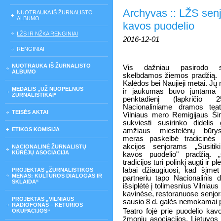
Archyvas :: LŽS senj
NUOTRAUKA IŠ ŽURNALISTO
ALBUMO
kavos puodelio
LŽS IR NŽKA RENGINIAI
2016-12-01
RENGINIAI
NUOTRAUKA IŠ ŽURNALISTO
Vis dažniau pasirodo sn
ALBUMO
skelbdamos žiemos pradžią.
Kalėdos bei Naujieji metai. Jų 
MEDALIS „UŽ NUOPELNUS
ir jaukumas buvo juntama p
ŽURNALISTIKAI“
penktadienį (lapkričio 
Nacionaliniame dramos teat
TEISĖS AKTAI
Vilniaus mero Remigijaus Ši
sukviesti susirinko didelis
ETIKOS KOMISIJA
amžiaus miestelėnų būry
meras paskelbė tradicinės
akcijos senjorams „Susitik
NACIONALINĖ ŽURNALISTŲ
KŪRĖJŲ ASOCIACIJA
kavos puodelio" pradžią. „
tradicijos turi polinkį augti ir pl
labai džiaugiuosi, kad šįmet
PROJEKTAS „ŽURNALISTIKOS
MENAS: KULTŪROS DIALOGAS IR
partneriu tapo Nacionalinis 
SKLAIDA“
išsiplėtė į tolimesnius Vilniaus
kavinėse, restoranuose senjor
PROJEKTAS „VILNIAUS
sausio 8 d. galės nemokamai pa
RADIOFONAS – KETURIOS
Teatro fojė prie puodelio k
OKUPACIJOS“
žmonių asociacijos, Lietuvos 