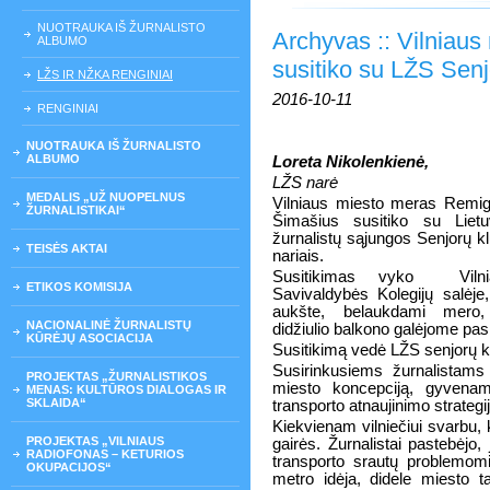
NUOTRAUKA IŠ ŽURNALISTO
Archyvas :: Vilniau
ALBUMO
susitiko su LŽS Senj
LŽS IR NŽKA RENGINIAI
2016-10-11
RENGINIAI
NUOTRAUKA IŠ ŽURNALISTO
ALBUMO
Loreta Nikolenkienė,
LŽS narė
MEDALIS „UŽ NUOPELNUS
Vilniaus miesto meras Remig
ŽURNALISTIKAI“
Šimašius susitiko su Liet
žurnalistų sąjungos Senjorų k
TEISĖS AKTAI
nariais.
Susitikimas vyko
Viln
ETIKOS KOMISIJA
Savivaldybės Kolegijų salėje
aukšte, belaukdami mero,
NACIONALINĖ ŽURNALISTŲ
didžiulio balkono galėjome pasi
KŪRĖJŲ ASOCIACIJA
Susitikimą vedė LŽS senjorų kl
Susirinkusiems žurnalistams 
PROJEKTAS „ŽURNALISTIKOS
miesto koncepciją, gyvenam
MENAS: KULTŪROS DIALOGAS IR
SKLAIDA“
transporto atnaujinimo strategij
Kiekvienam vilniečiui svarbu,
PROJEKTAS „VILNIAUS
gairės. Žurnalistai pastebėjo
RADIOFONAS – KETURIOS
transporto srautų problemom
OKUPACIJOS“
metro idėja, didele miesto ta