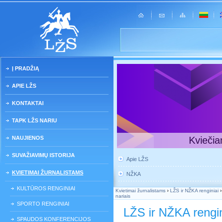
Į PRADŽIĄ
APIE LŽS
KONTAKTAI
TAPK LŽS NARIU
NAUJIENOS
Kviečia
SUVAŽIAVIMŲ ISTORIJA
Apie LŽS
KVIETIMAI ŽURNALISTAMS
NŽKA
KULTŪROS RENGINIAI
Kvietimai žurnalistams
›
LŽS ir NŽKA renginiai
nariais
SPORTO RENGINIAI
LŽS ir NŽKA rengin
SPAUDOS KONFERENCIJOS