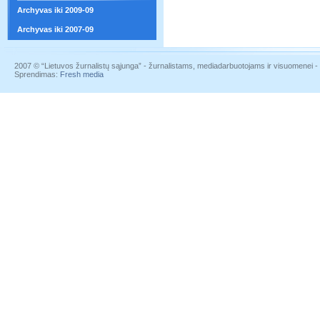
Archyvas iki 2009-09
Archyvas iki 2007-09
2007 © “Lietuvos žurnalistų sąjunga” - žurnalistams, mediadarbuotojams ir visuomenei - į
Sprendimas:
Fresh media