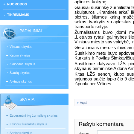
aplinkos kokybę.
NUORODOS
Gausiai susirinkę žurnalistai 
skulptūros „Krantinės arka" l
TIKRINIMAMS
plėtros, šilumos kainų mažė
sekasi tvarkytis su apleistais
transporto srityje.
PADALINIAI
Žurnalistams buvo įdomi m
„Lietuvos rytas" galimybes šie
Vilniaus miesto savivaldybė,
Vilniaus skyrius
Gera žinia iš mero - vilniečia
Susitikimo metu buvo apdovan
Kauno skyrius
Kurkutis ir Povilas Šimkavičiu
Susitikime dalyvavo LŽS pir
Klaipėdos skyrius
skyriaus pirmininkė Aldona Ar
Šiaulių skyrius
Kitas LŽS senorų klubo susir
sąjungos salėje lapkričio 9 di
Alytaus skyrius
išpuola per Vėlines.
SKYRIAI
Atgal
Esperantininkų žurnalistų skyrius
Rašyti komentarą
Kelionių žurnalistų skyrius
Senjorų skyrius
Vardas