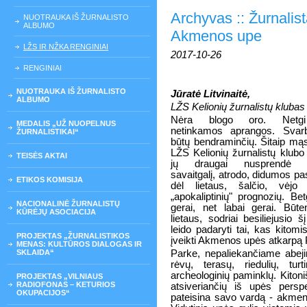
Archyvas :: Žurnalist
NUOTRAUKA IŠ ŽURNALISTO
ALBUMO
Akmenos upe
LŽS IR NŽKA RENGINIAI
2017-10-26
RENGINIAI
NUOTRAUKA IŠ ŽURNALISTO
Jūratė Litvinaitė,
ALBUMO
LŽS Kelionių žurnalistų klubas
Nėra blogo oro. Netg
MEDALIS „UŽ NUOPELNUS
netinkamos aprangos. Svar
ŽURNALISTIKAI“
būtų bendraminčių. Šitaip mą
LŽS Kelionių žurnalistų klub
TEISĖS AKTAI
jų draugai nusprendė pr
savaitgalį, atrodo, didumos p
ETIKOS KOMISIJA
dėl lietaus, šalčio, vėjo 
„apokaliptinių" prognozių. Betg
NACIONALINĖ ŽURNALISTŲ
gerai, net labai gerai. Būt
KŪRĖJŲ ASOCIACIJA
lietaus, sodriai besiliejusio š
leido padaryti tai, kas kito
PROJEKTAS „ŽURNALISTIKOS
įveikti Akmenos upės atkarpą
MENAS: KULTŪROS DIALOGAS IR
SKLAIDA“
Parke, nepaliekančiame abej
rėvų, terasų, riedulių, tur
archeologinių paminklų. Kitonišk
PROJEKTAS „VILNIAUS
RADIOFONAS – KETURIOS
atsiveriančių iš upės persp
OKUPACIJOS“
pateisina savo vardą - akmen