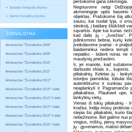
peršokome gana sėkmingai.
Negriuvome netgi Didžiojo
Spaudos fotografų skyrius
akmeningoje upės baseino t
Sporto žurnalistų skyrius
objektas. Prašokome šią atkar
sausu, kai nuolat lyja, o sro
slenkstį, į baidarę šliūkšteli 
sąvartos. Apie kai kurias neži
ŽURNALISTIKA
kad dalis jų - „šviežios". 
įsilinksmino bebrai, kurių ke
įveikdavome įvairiai - ir pralį
Almanachas "Žurnalistika 2008"
baidarininkui nedera tempti 
Almanachas "Žurnalistika 2009"
nepatiko - būtent noras nė m
maudynių priežastimi.
Almanachas "Žurnalistika 2010"
Ir, jei manote, kad sušalome
darbuotis irklais ir... kojom
Almanachas "Žurnalistika 2011"
piliakalnių. Keletas jų - lank
istorijos paminklai, tobulai 
Almanachas "Žurnalistika 2012"
autentiškumo ir sunkiau pa
neaplankyti ir Pagramančio 
Almanachas "Žurnalistika 2013" I dalis
piliakalnius. Plaukiant upe,
lankytinų vietų.
Almanachas "Žurnalistika 2013" II dalis
Vienas iš tokių piliakalnių - 
Almanachas "Žurnalistika 2014" I dalis
kraštui. Indija mūsų protėvi
slepia šis piliakalnis, kurio š
Almanachas "Žurnalistika 2014" II dalis
nebežinome. Bet galime nuo jo
vingius, miškų, pievų masyvus
Almanachas "Žurnalistika 2015" I dalis
jų - gyvenamos, matosi dirbami