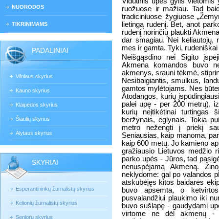
Vidutinis upės gylis vietomis 
NUORODOS
ruožuose ir mažiau. Tad baid
tradiciniuose žygiuose „Žemy
lietingą rudenį. Bet, anot park
TIKRINIMAMS
rudenį norinčių plaukti Akmen
dar smagiau. Nei keliautojų, ne
mes ir gamta. Tyki, rudeniškai 
PADALINIAI
Neišgąsdino nei Sigito įspė
Akmena komandos buvo nega
akmenys, srauni tėkmė, stiprin
Vilniaus skyrius
Nesibaigiantis, smulkus, landu
gamtos mylėtojams. Nes būten
Kauno skyrius
Atodangos, kurių įspūdingiaus
palei upę - per 200 metrų), izo
Klaipėdos skyrius
kurių neįtikėtinai turtingas
Šiaulių skyrius
beržynais, eglynais. Tokia pu
metro nežengti į priekį sa
Alytaus skyrius
Seniausias, kaip manoma, park
kaip 600 metų. Jo kamieno apim
gražiausio Lietuvos medžio ri
parko upės - Jūros, tad pasigėrė
SKYRIAI
nenuspėjamą Akmeną. Žinoj
neklydome: gal po valandos pla
atskubėjęs kitos baidarės ekip
Esperantininkų žurnalistų skyrius
buvo apsemta, o ketvirtos
pusvalandžiui plaukimo iki num
Kelionių žurnalistų skyrius
buvo sušlapę - gaudydami upė
virtome ne dėl akmenų - 
Senjorų skyrius