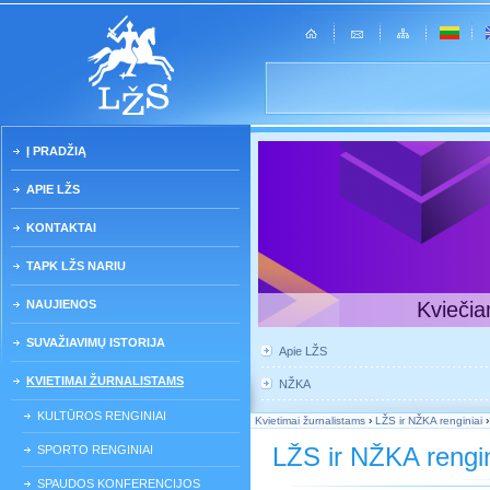
Į PRADŽIĄ
APIE LŽS
KONTAKTAI
TAPK LŽS NARIU
NAUJIENOS
Kviečia
SUVAŽIAVIMŲ ISTORIJA
Apie LŽS
KVIETIMAI ŽURNALISTAMS
NŽKA
KULTŪROS RENGINIAI
Kvietimai žurnalistams
›
LŽS ir NŽKA renginiai
LŽS ir NŽKA rengin
SPORTO RENGINIAI
SPAUDOS KONFERENCIJOS