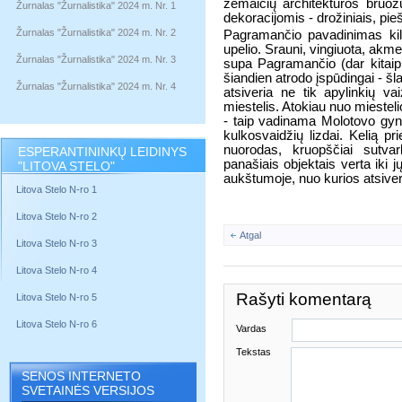
žemaičių architektūros bruož
Žurnalas "Žurnalistika" 2024 m. Nr. 1
dekoracijomis - drožiniais, pie
Žurnalas "Žurnalistika" 2024 m. Nr. 2
Pagramančio pavadinimas kil
upelio. Srauni, vingiuota, ak
Žurnalas "Žurnalistika" 2024 m. Nr. 3
supa Pagramančio (dar kitaip - 
šiandien atrodo įspūdingai - š
Žurnalas "Žurnalistika" 2024 m. Nr. 4
atsiveria ne tik apylinkių v
miestelis. Atokiau nuo miestelio
- taip vadinama Molotovo gynyb
kulkosvaidžių lizdai. Kelią pr
nuorodas, kruopščiai sutvar
ESPERANTININKŲ LEIDINYS
panašiais objektais verta iki jų
"LITOVA STELO"
aukštumoje, nuo kurios atsiveria
Litova Stelo N-ro 1
Litova Stelo N-ro 2
Atgal
Litova Stelo N-ro 3
Litova Stelo N-ro 4
Rašyti komentarą
Litova Stelo N-ro 5
Litova Stelo N-ro 6
Vardas
Tekstas
SENOS INTERNETO
SVETAINĖS VERSIJOS