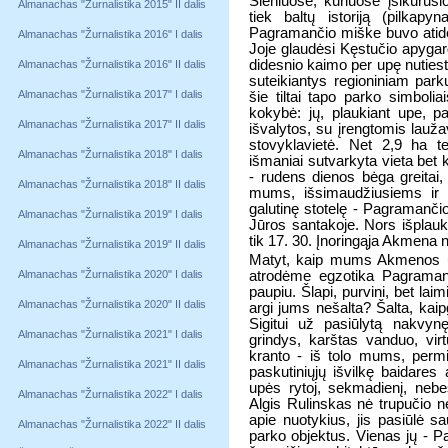
Slėniuose, kuriuose įsikūrus
Almanachas "Žurnalistika 2015" II dalis
tiek baltų istoriją (pilkapy
Pagramančio miške buvo atiden
Almanachas "Žurnalistika 2016" I dalis
Joje glaudėsi Kęstučio apygar
didesnio kaimo per upę nutiesti 
Almanachas "Žurnalistika 2016" II dalis
suteikiantys regioniniam park
Almanachas "Žurnalistika 2017" I dalis
šie tiltai tapo parko simbolia
kokybė: jų, plaukiant upe, p
Almanachas "Žurnalistika 2017" II dalis
išvalytos, su įrengtomis lauža
stovyklavietė. Net 2,9 ha ter
Almanachas "Žurnalistika 2018" I dalis
išmaniai sutvarkyta vieta bet 
- rudens dienos bėga greitai, 
Almanachas "Žurnalistika 2018" II dalis
mums, išsimaudžiusiems ir p
galutinę stotelę - Pagramanči
Almanachas "Žurnalistika 2019" I dalis
Jūros santakoje. Nors išplau
tik 17. 30. Įnoringąja Akmena
Almanachas "Žurnalistika 2019" II dalis
Matyt, kaip mums Akmenos up
Almanachas "Žurnalistika 2020" I dalis
atrodėme egzotika Pagraman
paupiu. Šlapi, purvini, bet la
Almanachas "Žurnalistika 2020" II dalis
argi jums nešalta? Šalta, kaip
Sigitui už pasiūlytą nakvyn
Almanachas "Žurnalistika 2021" I dalis
grindys, karštas vanduo, vi
kranto - iš tolo mums, permir
Almanachas "Žurnalistika 2021" II dalis
paskutiniųjų išvilkę baidares
upės rytoj, sekmadienį, neb
Almanachas "Žurnalistika 2022" I dalis
Algis Rulinskas nė trupučio 
apie nuotykius, jis pasiūlė
Almanachas "Žurnalistika 2022" II dalis
parko objektus. Vienas jų - P