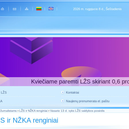
2026 m. rugpjucio 8 d., Šeštadienis
Kviečiame paremti LŽS skiriant 0,6 pr
e LŽS
Kontaktai
KA
Naujienų prenumerata el. paštu
 žurnalistams
›
LŽS ir NŽKA renginiai
›
Vasario 13 d. vyks LŽS valdybos posėdis
S ir NŽKA renginiai