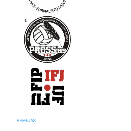
RĖMĖJAS