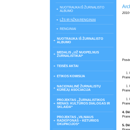
Arc
NUOTRAUKA IŠ ŽURNALISTO
ALBUMO
2010
LŽS IR NŽKA RENGINIAI
RENGINIAI
NUOTRAUKA IŠ ŽURNALISTO
ALBUMO
MEDALIS „UŽ NUOPELNUS
ŽURNALISTIKAI“
Posėd
TEISĖS AKTAI
ETIKOS KOMISIJA
Prane
NACIONALINĖ ŽURNALISTŲ
KŪRĖJŲ ASOCIACIJA
Prane
PROJEKTAS „ŽURNALISTIKOS
MENAS: KULTŪROS DIALOGAS IR
Prane
SKLAIDA“
4. Dė
Prane
PROJEKTAS „VILNIAUS
RADIOFONAS – KETURIOS
OKUPACIJOS“
5. Dė
Prane