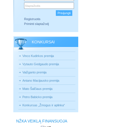
Registruotis
Priminti slaptažodį
KONKURSAI
Vinco Kudirkos premija
Vytauto Gedgaudo premija
Vaižganto premija
Antano Macijausko premija
Mato Šalčiaus premija
Petro Babicko premija
Konkursas „Žmogus ir aplinka“
NŽKA VEIKLĄ FINANSUOJA