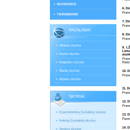
NUORODOS
6. D
Prane
TIKRINIMAMS
7. Dė
Prane
PADALINIAI
8. Dė
Prane
Vilniaus skyrius
9. LŽ
Lietu
Kauno skyrius
atask
Pran
Klaipėdos skyrius
Radze
Šiaulių skyrius
10. 
Prane
Alytaus skyrius
11. D
Prane
SKYRIAI
12. 
Prane
Esperantininkų žurnalistų skyrius
13. D
Paneš
Kelionių žurnalistų skyrius
14. D
Senjorų skyrius