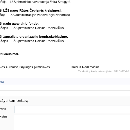
šėja – LŽS pirmininko pavaduotoja Erika Straigytė.
Dėl LŽS narės Rūtos Čepienės kreipimosi.
ėja – LŽS administracijos vadovė Eglė Nenortaitė.
ėl narių garantinio fondo.
šėjas – LŽS pirmininkas Dainius Radzevičius.
ėl žurnalistų organizacijų bendradarbiavimo.
šėjas – LŽS pirmininkas Dainius Radzevičius.
iti klausimai.
uvos žurnalistų sąjungos pirmininkas
Dainius Radzevičius
Paskutinį kartą atnaujinta: 2010-02-26
tgal
ašyti komentarą
rdas
kstas