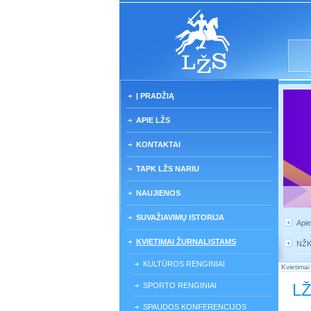
Į PRADŽIĄ
APIE LŽS
KONTAKTAI
TAPK LŽS NARIU
NAUJIENOS
SUVAŽIAVIMŲ ISTORIJA
Api
KVIETIMAI ŽURNALISTAMS
NŽ
KULTŪROS RENGINIAI
Kvietimai
LŽ
SPORTO RENGINIAI
SPAUDOS KONFERENCIJOS