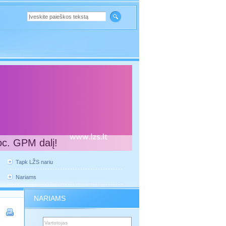
oc. GPM dalį!
Tapk LŽS nariu
Nariams
NARIAMS