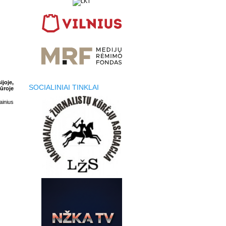
ijoje,
SOCIALINIAI TINKLAI
tūroje
inius