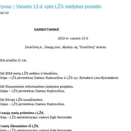
hyvas :: Vasario 13 d. vyks LŽS valdybos posėdis
-02-10
DARBOTVARKĖ
2010 m. vasario 13 d.
Dvarčėnų k., Daugų sen., Alytaus raj. "Dvarčėnų" dvaras
žio pradžia 11 val.
Dėl 2010 metų LŽS veiklos ir biudžeto.
šėjai – LŽS pirmininkas Dainius Radzevičius ir LŽS vyr. Buhalterė Lina Mykolaitienė.
Dėl Visuomenės informavimo įstatymo projekto.
šėjas – LŽS pirmininkas Dainius Radzevičius.
Dėl XV-ojo LŽS suvažiavimo.
šėjas – LŽS pirmininkas Dainius Radzevičius.
l naujų narių priėmimo į LŽS.
šėja – LŽS administracijos vadovė Eglė Nenortaitė.
l narių išbraukimo iš LŽS.
šėja – LŽS administracijos vadovė Eglė Nenortaitė.