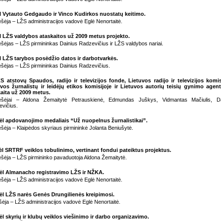
ėl Vytauto Gedgaudo ir Vinco Kudirkos nuostatų keitimo.
šėja – LŽS administracijos vadovė Eglė Nenortaitė.
l LŽS valdybos ataskaitos už 2009 metus projekto.
šėjas – LŽS pirmininkas Dainius Radzevičius ir LŽS valdybos nariai.
l LŽS tarybos posėdžio datos ir darbotvarkės.
šėjas – LŽS pirmininkas Dainius Radzevičius.
S atstovų Spaudos, radijo ir televizijos fonde, Lietuvos radijo ir televizijos komis
vos žurnalistų ir leidėjų etikos komisijoje ir Lietuvos autorių teisių gynimo agen
aita už 2009 metus.
ešėjai – Aldona Žemaitytė Petrauskienė, Edmundas Juškys, Vidmantas Mačiulis, Da
vičius.
Dėl apdovanojimo medaliais “Už nuopelnus žurnalistikai”.
šėja – Klaipėdos skyriaus pirmininkė Jolanta Beniušytė.
ėl SRTRF veiklos tobulinimo, vertinant fondui pateiktus projektus.
šėja – LŽS pirmininko pavaduotoja Aldona Žemaitytė.
Dėl Almanacho registravimo LŽS ir NŽKA.
šėja – LŽS administracijos vadovė Eglė Nenortaitė.
ėl LŽS narės Genės Drungilienės kreipimosi.
ėja – LŽS administracijos vadovė Eglė Nenortaitė.
ėl skyrių ir klubų veiklos viešinimo ir darbo organizavimo.