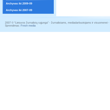
Archyvas iki 2009-09
Archyvas iki 2007-09
2007 © “Lietuvos žurnalistų sąjunga” - žurnalistams, mediadarbuotojams ir visuomenei - į
Sprendimas:
Fresh media