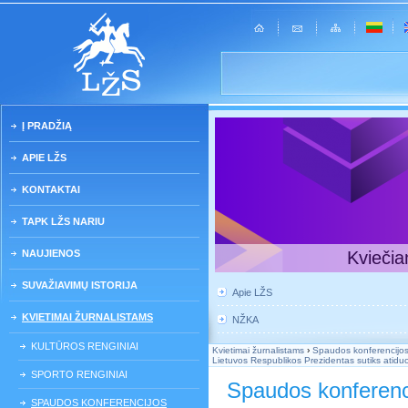
Į PRADŽIĄ
APIE LŽS
KONTAKTAI
TAPK LŽS NARIU
NAUJIENOS
Kviečia
SUVAŽIAVIMŲ ISTORIJA
Apie LŽS
KVIETIMAI ŽURNALISTAMS
NŽKA
KULTŪROS RENGINIAI
Kvietimai žurnalistams
›
Spaudos konferencijo
Lietuvos Respublikos Prezidentas sutiks atiduo
SPORTO RENGINIAI
Spaudos konferenc
SPAUDOS KONFERENCIJOS