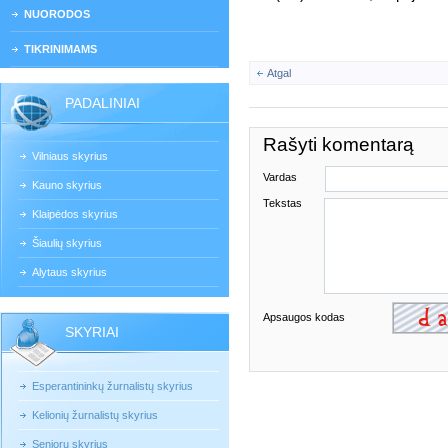
NUORODOS
TIKRINIMAMS
Atgal
PADALINIAI
Rašyti komentarą
Vilniaus skyrius
Vardas
Kauno skyrius
Tekstas
Klaipėdos skyrius
Šiaulių skyrius
Alytaus skyrius
Apsaugos kodas
SKYRIAI
Esperantininkų žurnalistų skyrius
Kelionių žurnalistų skyrius
Senjorų skyrius