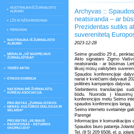
NUOTRAUKA IŠ ŽURNALISTO
Archyvas :: Spaudos 
ALBUMO
neatsiranda – ar bū
LŽS IR NŽKA RENGINIAI
Prezidentas sutiks at
RENGINIAI
suverenitetą Europo
NUOTRAUKA IŠ ŽURNALISTO
2023-12-28
ALBUMO
Seime gruodžio 29 d., penktad
MEDALIS „UŽ NUOPELNUS
ŽURNALISTIKAI“
Akto signataro Zigmo Vaišvi
neatsiranda - ar būsimas Lie
TEISĖS AKTAI
likusį mūsų valstybės suveren
Spaudos konferencijoje daly
ETIKOS KOMISIJA
nariai ir kviečiami dalyvauti 
politinės kampanijos dalyviai.
NACIONALINĖ ŽURNALISTŲ
Stebintiems transliacijas su
KŪRĖJŲ ASOCIACIJA
būdu. Nuoroda į klausim
konferencijos metu Seimo inter
PROJEKTAS „ŽURNALISTIKOS
spaudos konferencijos langą.
MENAS: KULTŪROS DIALOGAS IR
Seimo interneto svetainėje gal
SKLAIDA“
Parengė
Informacijos ir komunikacijos
PROJEKTAS „VILNIAUS
RADIOFONAS – KETURIOS
Spaudos biuro patarėja Jolant
OKUPACIJOS“
Tel. (8 5) 209 6508, el. p. jolan