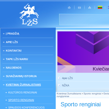
Į PRADŽIĄ
APIE LŽS
KONTAKTAI
TAPK LŽS NARIU
NAUJIENOS
Kviečia
SUVAŽIAVIMŲ ISTORIJA
Apie LŽS
KVIETIMAI ŽURNALISTAMS
NŽKA
KULTŪROS RENGINIAI
Kvietimai žurnalistams
›
Sporto renginiai
›
Geria
rungtynėse
SPORTO RENGINIAI
Sporto renginiai
SPAUDOS KONFERENCIJOS