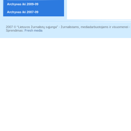
Archyvas iki 2009-09
Archyvas iki 2007-09
2007 © “Lietuvos žurnalistų sąjunga” - žurnalistams, mediadarbuotojams ir visuomenei - į
Sprendimas:
Fresh media