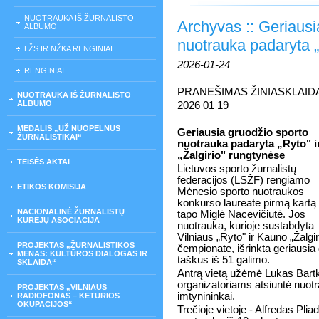
NUOTRAUKA IŠ ŽURNALISTO
Archyvas :: Geriaus
ALBUMO
nuotrauka padaryta „R
LŽS IR NŽKA RENGINIAI
2026-01-24
RENGINIAI
PRANEŠIMAS ŽINIASKLAID
NUOTRAUKA IŠ ŽURNALISTO
ALBUMO
2026 01 19
MEDALIS „UŽ NUOPELNUS
Geriausia gruodžio sporto
ŽURNALISTIKAI“
nuotrauka padaryta „Ryto" i
„Žalgirio" rungtynėse
TEISĖS AKTAI
Lietuvos sporto žurnalistų
federacijos (LSŽF) rengiamo
ETIKOS KOMISIJA
Mėnesio sporto nuotraukos
konkurso laureate pirmą kartą
NACIONALINĖ ŽURNALISTŲ
tapo Miglė Nacevičiūtė. Jos
KŪRĖJŲ ASOCIACIJA
nuotrauka, kurioje sustabdyta
Vilniaus „Ryto" ir Kauno „Žalgi
PROJEKTAS „ŽURNALISTIKOS
čempionate, išrinkta geriausia
MENAS: KULTŪROS DIALOGAS IR
taškus iš 51 galimo.
SKLAIDA“
Antrą vietą užėmė Lukas Bartk
organizatoriams atsiuntė nuotra
PROJEKTAS „VILNIAUS
imtynininkai.
RADIOFONAS – KETURIOS
OKUPACIJOS“
Trečioje vietoje - Alfredas Plia