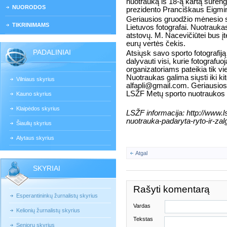
nuotrauką iš 18-ą kartą sureng
NUORODOS
prezidento Pranciškaus Eigmin
Geriausios gruodžio mėnesio 
TIKRINIMAMS
Lietuvos fotografai. Nuotraukas 
atstovų. M. Nacevičiūtei bus 
eurų vertės čekis.
PADALINIAI
Atsiųsk savo sporto fotografiją
dalyvauti visi, kurie fotografu
organizatoriams pateikia tik v
Nuotraukas galima siųsti iki k
Vilniaus skyrius
alfapli@gmail.com. Geriausio
LSŽF Metų sporto nuotraukos 
Kauno skyrius
Klaipėdos skyrius
LSŽF informacija: http://www.l
nuotrauka-padaryta-ryto-ir-zal
Šiaulių skyrius
Alytaus skyrius
Atgal
SKYRIAI
Rašyti komentarą
Esperantininkų žurnalistų skyrius
Vardas
Kelionių žurnalistų skyrius
Tekstas
Senjorų skyrius