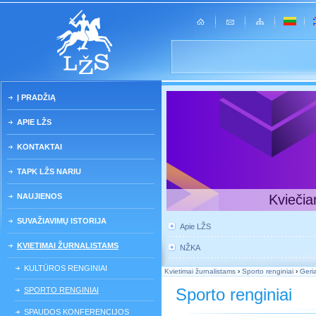
Į PRADŽIĄ
APIE LŽS
KONTAKTAI
TAPK LŽS NARIU
NAUJIENOS
Kviečia
SUVAŽIAVIMŲ ISTORIJA
Apie LŽS
KVIETIMAI ŽURNALISTAMS
NŽKA
KULTŪROS RENGINIAI
Kvietimai žurnalistams
›
Sporto renginiai
›
Geria
Sporto renginiai
SPORTO RENGINIAI
SPAUDOS KONFERENCIJOS