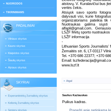
atstovų. V. Kuralavičiui bus 
NUORODOS
vertės čekis.
Atsiųsk savo sporto fotograf
TIKRINIMAMS
dalyvauti visi, kurie fotograf
organizatoriams pateikia tik
Nuotraukas galima siųsti
PADALINIAI
alfapli@gmail.com. Geriaus
LSŽF Metų sporto nuotraukos 
LSŽF informacija
Vilniaus skyrius
-
Kauno skyrius
Lithuanian Sports Journalists' 
Žemaitės str. 6, LT-03117 Vilni
Klaipėdos skyrius
Tel. +370 686 22377; +370 68
Email: lszfederacija@gmail.c
Šiaulių skyrius
www.lszf.lt
Alytaus skyrius
Atgal
SKYRIAI
Saulius Kazlauskas
Esperantininkų žurnalistų skyrius
Puikus kadras.
Kelionių žurnalistų skyrius
Pranešti apie netinkamą 
Senjorų skyrius