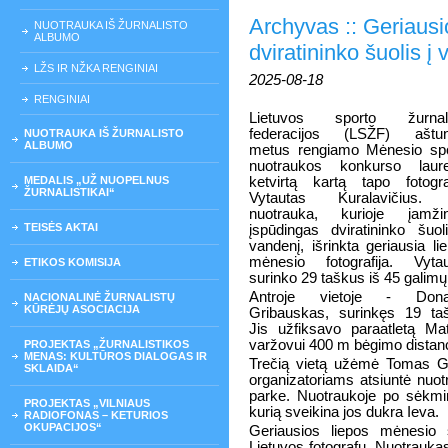
Archyvas :: Geriausi
NUOTRAUKA IŠ ŽURNALISTO
ALBUMO
dviratininko šuolis į
LŽS IR NŽKA RENGINIAI
2025-08-18
RENGINIAI
Lietuvos sporto žurnali
federacijos (LSŽF) aštun
NUOTRAUKA IŠ ŽURNALISTO
ALBUMO
metus rengiamo Mėnesio sp
nuotraukos konkurso laure
MEDALIS „UŽ NUOPELNUS
ketvirtą kartą tapo fotogr
ŽURNALISTIKAI“
Vytautas Kuralavičius.
nuotrauka, kurioje įamžin
TEISĖS AKTAI
įspūdingas dviratininko šuol
vandenį, išrinkta geriausia li
mėnesio fotografija. Vyta
ETIKOS KOMISIJA
surinko 29 taškus iš 45 galimų
Antroje vietoje - Dona
NACIONALINĖ ŽURNALISTŲ
KŪRĖJŲ ASOCIACIJA
Gribauskas, surinkęs 19 ta
Jis užfiksavo paraatletą Ma
varžovui 400 m bėgimo distanci
PROJEKTAS „ŽURNALISTIKOS
MENAS: KULTŪROS DIALOGAS IR
Trečią vietą užėmė Tomas G
SKLAIDA“
organizatoriams atsiuntė nuot
parke. Nuotraukoje po sėkmi
PROJEKTAS „VILNIAUS
kurią sveikina jos dukra Ieva.
RADIOFONAS – KETURIOS
OKUPACIJOS“
Geriausios liepos mėnesio 
Lietuvos fotografų. Nuotraukas 