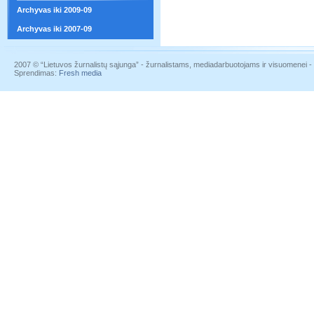
Archyvas iki 2009-09
Archyvas iki 2007-09
2007 © “Lietuvos žurnalistų sąjunga” - žurnalistams, mediadarbuotojams ir visuomenei - į
Sprendimas:
Fresh media