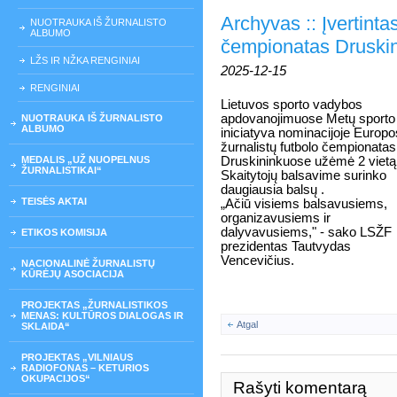
Archyvas :: Įvertinta
NUOTRAUKA IŠ ŽURNALISTO
ALBUMO
čempionatas Druski
LŽS IR NŽKA RENGINIAI
2025-12-15
RENGINIAI
Lietuvos sporto vadybos
apdovanojimuose Metų sporto
NUOTRAUKA IŠ ŽURNALISTO
ALBUMO
iniciatyva nominacijoje Europo
žurnalistų futbolo čempionatas
MEDALIS „UŽ NUOPELNUS
Druskininkuose užėmė 2 vietą
ŽURNALISTIKAI“
Skaitytojų balsavime surinko
daugiausia balsų .
TEISĖS AKTAI
„Ačiū visiems balsavusiems,
organizavusiems ir
dalyvavusiems," - sako LSŽF
ETIKOS KOMISIJA
prezidentas Tautvydas
Vencevičius.
NACIONALINĖ ŽURNALISTŲ
KŪRĖJŲ ASOCIACIJA
PROJEKTAS „ŽURNALISTIKOS
MENAS: KULTŪROS DIALOGAS IR
Atgal
SKLAIDA“
PROJEKTAS „VILNIAUS
RADIOFONAS – KETURIOS
OKUPACIJOS“
Rašyti komentarą