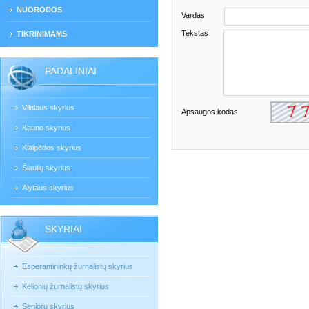
NUORODOS
Vardas
Tekstas
TIKRINIMAMS
PADALINIAI
Vilniaus skyrius
Apsaugos kodas
Kauno skyrius
Klaipėdos skyrius
Šiaulių skyrius
Alytaus skyrius
SKYRIAI
Esperantininkų žurnalistų skyrius
Kelionių žurnalistų skyrius
Senjorų skyrius