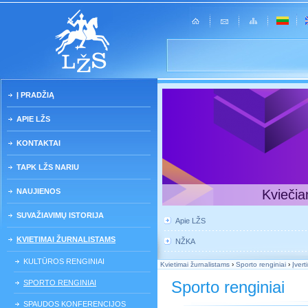
Į PRADŽIĄ
APIE LŽS
KONTAKTAI
TAPK LŽS NARIU
NAUJIENOS
Kviečia
SUVAŽIAVIMŲ ISTORIJA
Apie LŽS
KVIETIMAI ŽURNALISTAMS
NŽKA
KULTŪROS RENGINIAI
Kvietimai žurnalistams
›
Sporto renginiai
›
Įver
Sporto renginiai
SPORTO RENGINIAI
SPAUDOS KONFERENCIJOS