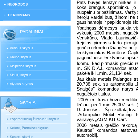
Pats buvęs lenktynininkas ir
NUORODOS
koks brangus sportininkui jo
nuopelnų pripažinimas. Varžy
TIKRINIMAMS
herojų vardai būtų žinomi ne t
gausinamoje ir papildomoje šio r
Ypatingas dėmesys laukia vis
PADALINIAI
vykusių 2000 metais, nugalėt
Venskūno, Vlado Laurinavič
trejetas pirmasis kirto pirmųj
greičio rekordu džiaugėsi ne 
Vilniaus skyrius
lenktynininkas Ramūnas Čapkau
Kauno skyrius
pagrindinėse lenktynėse apsuk
Įdomu, kad pirmasis greičio re
Klaipėdos skyrius
m. SK D.A.L komandos atstova
pakėlė iki 1min. 21,134 sek.
Šiaulių skyrius
Jau kitais metais Palangos tr
20,738 sek. su automobiliu 
Alytaus skyrius
Snaigės" komandos narys A.
nugalėtojo titulus.
„2005 m. trasa buvo modifiku
SKYRIAI
lėčiau, per 1 min 25,007 sek. (
D. Jonušis. - Šį rezultatą kva
„Adampolio Mobil Racing T
Esperantininkų žurnalistų skyrius
vairavęs „AGM KIT Car".
2006 metais greičio rekordą
Kelionių žurnalistų skyrius
Kautros" komandos atstovas
automobilį.
Senjorų skyrius