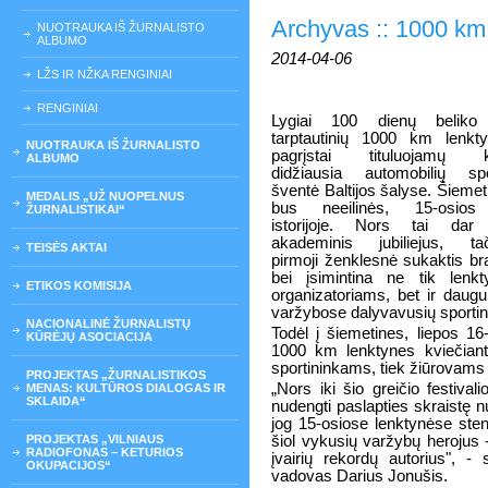
Archyvas :: 1000 km
NUOTRAUKA IŠ ŽURNALISTO
ALBUMO
2014-04-06
LŽS IR NŽKA RENGINIAI
RENGINIAI
Lygiai 100 dienų beliko 
tarptautinių 1000 km lenkty
NUOTRAUKA IŠ ŽURNALISTO
pagrįstai tituluojamų k
ALBUMO
didžiausia automobilių sp
šventė Baltijos šalyse. Šiemet
MEDALIS „UŽ NUOPELNUS
bus neeilinės, 15-osios
ŽURNALISTIKAI“
istorijoje. Nors tai dar
akademinis jubiliejus, ta
TEISĖS AKTAI
pirmoji ženklesnė sukaktis br
bei įsimintina ne tik lenkt
ETIKOS KOMISIJA
organizatoriams, bet ir daug
varžybose dalyvavusių sportini
NACIONALINĖ ŽURNALISTŲ
Todėl į šiemetines, liepos 1
KŪRĖJŲ ASOCIACIJA
1000 km lenktynes kviečiant
sportininkams, tiek žiūrovams
PROJEKTAS „ŽURNALISTIKOS
„Nors iki šio greičio festiva
MENAS: KULTŪROS DIALOGAS IR
SKLAIDA“
nudengti paslapties skraistę n
jog 15-osiose lenktynėse sten
PROJEKTAS „VILNIAUS
šiol vykusių varžybų herojus -
RADIOFONAS – KETURIOS
įvairių rekordų autorius", 
OKUPACIJOS“
vadovas Darius Jonušis.