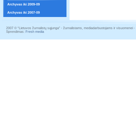
Archyvas iki 2009-09
Archyvas iki 2007-09
2007 © “Lietuvos žurnalistų sąjunga” - žurnalistams, mediadarbuotojams ir visuomenei - į
Sprendimas:
Fresh media