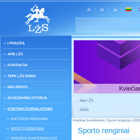
Į PRADŽIĄ
APIE LŽS
KONTAKTAI
TAPK LŽS NARIU
NAUJIENOS
Kviečia
SUVAŽIAVIMŲ ISTORIJA
Apie LŽS
KVIETIMAI ŽURNALISTAMS
NŽKA
KULTŪROS RENGINIAI
Kvietimai žurnalistams
›
Sporto renginiai
›
1000
Sporto renginiai
SPORTO RENGINIAI
SPAUDOS KONFERENCIJOS