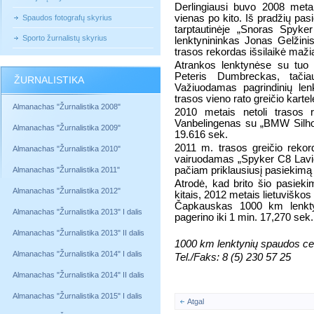
Derlingiausi buvo 2008 metai,
vienas po kito. Iš pradžių p
Spaudos fotografų skyrius
tarptautinėje „Snoras Spyk
Sporto žurnalistų skyrius
lenktynininkas Jonas Gelžinis
trasos rekordas išsilaikė maži
Atrankos lenktynėse su tuo p
Peteris Dumbreckas, tačia
ŽURNALISTIKA
Važiuodamas pagrindinių len
trasos vieno rato greičio karte
Almanachas "Žurnalistika 2008"
2010 metais netoli trasos 
Vanbelingenas su „BMW Silhoue
Almanachas "Žurnalistika 2009"
19.616 sek.
2011 m. trasos greičio rekor
Almanachas "Žurnalistika 2010"
vairuodamas „Spyker C8 Lavio
pačiam priklausiusį pasiekimą 
Almanachas "Žurnalistika 2011"
Atrodė, kad brito šio pasiekim
Almanachas "Žurnalistika 2012"
kitais, 2012 metais lietuviš
Čapkauskas 1000 km lenktyn
Almanachas "Žurnalistika 2013" I dalis
pagerino iki 1 min. 17,270 sek.,
Almanachas "Žurnalistika 2013" II dalis
1000 km lenktynių spaudos cen
Almanachas "Žurnalistika 2014" I dalis
Tel./Faks: 8 (5) 230 57 25
Almanachas "Žurnalistika 2014" II dalis
Almanachas "Žurnalistika 2015" I dalis
Atgal