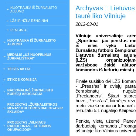
Archyvas :: Lietuvos
NUOTRAUKA IŠ ŽURNALISTO
ALBUMO
taurė liko Vilniuje
LŽS IR NŽKA RENGINIAI
2012-03-01
RENGINIAI
Vilniuje universalioje are
„Sportima" jau penktus me
NUOTRAUKA IŠ ŽURNALISTO
ALBUMO
iš eilės vyko Lietu
žurnalistų futbolo čempiona
MEDALIS „UŽ NUOPELNUS
Lietuvos žurnalistų sąjun
ŽURNALISTIKAI“
(LŽS) organizuojam
varžybose žaidė aštuon
TEISĖS AKTAI
komandos iš keturių miestų.
ETIKOS KOMISIJA
Finale susitiko dvi LŽS koma
- „Press‘as" ir dviejų pasta
NACIONALINĖ ŽURNALISTŲ
čempionatų nugalėt
KŪRĖJŲ ASOCIACIJA
„Freelancers". Šįkart stipre
buvo „Press‘as", laimėjęs rezu
PROJEKTAS „ŽURNALISTIKOS
metų vicečempionai kauniečiai
MENAS: KULTŪROS DIALOGAS IR
rezultatu 5:1 nugalėjo Klaipė
SKLAIDA“
Penktą vietą užėmė Panevėž
PROJEKTAS „VILNIAUS
darbuotojų komanda „Propaga
RADIOFONAS – KETURIOS
OKUPACIJOS“
aštuntoje liko Vilniaus universit