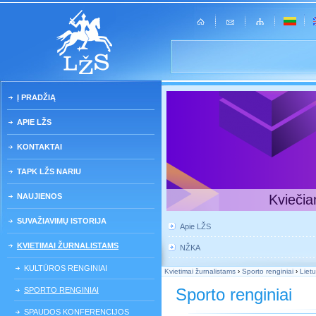
Į PRADŽIĄ
APIE LŽS
KONTAKTAI
TAPK LŽS NARIU
NAUJIENOS
Kviečia
SUVAŽIAVIMŲ ISTORIJA
Apie LŽS
KVIETIMAI ŽURNALISTAMS
NŽKA
KULTŪROS RENGINIAI
Kvietimai žurnalistams
›
Sporto renginiai
›
Lietu
Sporto renginiai
SPORTO RENGINIAI
SPAUDOS KONFERENCIJOS