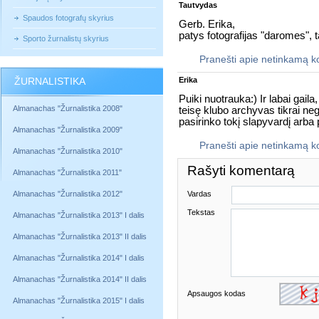
Tautvydas
Spaudos fotografų skyrius
Gerb. Erika,
patys fotografijas "daromes", 
Sporto žurnalistų skyrius
Pranešti apie netinkamą 
ŽURNALISTIKA
Erika
Puiki nuotrauka:) Ir labai gail
Almanachas "Žurnalistika 2008"
teisę klubo archyvas tikrai nega
pasirinko tokį slapyvardį arba 
Almanachas "Žurnalistika 2009"
Pranešti apie netinkamą 
Almanachas "Žurnalistika 2010"
Rašyti komentarą
Almanachas "Žurnalistika 2011"
Almanachas "Žurnalistika 2012"
Vardas
Tekstas
Almanachas "Žurnalistika 2013" I dalis
Almanachas "Žurnalistika 2013" II dalis
Almanachas "Žurnalistika 2014" I dalis
Almanachas "Žurnalistika 2014" II dalis
Apsaugos kodas
Almanachas "Žurnalistika 2015" I dalis