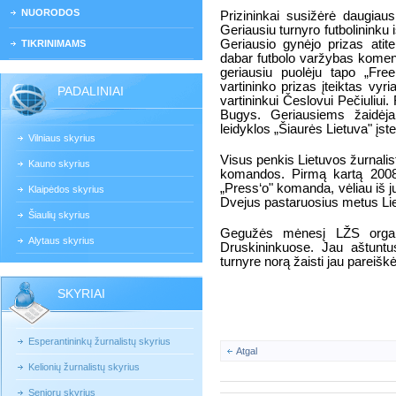
NUORODOS
Prizininkai susižėrė daugiau
Geriausiu turnyro futbolininku
Geriausio gynėjo prizas atite
TIKRINIMAMS
dabar futbolo varžybas komen
geriausiu puolėju tapo „Fre
vartininko prizas įteiktas v
PADALINIAI
vartininkui Česlovui Pečiuliui
Bugys. Geriausiems žaidėja
leidyklos „Šiaurės Lietuva" įstei
Vilniaus skyrius
Visus penkis Lietuvos žurnalis
Kauno skyrius
komandos. Pirmą kartą 200
„Press‘o" komanda, vėliau iš jų 
Klaipėdos skyrius
Dvejus pastaruosius metus Lie
Šiaulių skyrius
Gegužės mėnesį LŽS organiz
Alytaus skyrius
Druskininkuose. Jau aštuntu
turnyre norą žaisti jau pareiškė
SKYRIAI
Esperantininkų žurnalistų skyrius
Atgal
Kelionių žurnalistų skyrius
Senjorų skyrius