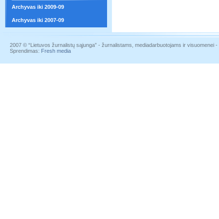
Archyvas iki 2009-09
Archyvas iki 2007-09
2007 © “Lietuvos žurnalistų sąjunga” - žurnalistams, mediadarbuotojams ir visuomenei - į
Sprendimas:
Fresh media