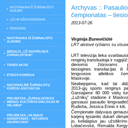
Archyvas :: Pasaulio
NUOTRAUKA IŠ ŽURNALISTO
ALBUMO
čempionatas – tiesio
LŽS IR NŽKA RENGINIAI
2013-07-26
RENGINIAI
NUOTRAUKA IŠ ŽURNALISTO
Virginija Bunevičiūtė
ALBUMO
LRT atstovė ryšiams su visu
MEDALIS „UŽ NUOPELNUS
ŽURNALISTIKAI“
LRT televizija lieka svarbiausi
renginių transliuotoja ir rugpjū
dienomis žiūrovams pa
TEISĖS AKTAI
tiesiogines transliacijas iš 
lengvosios atletikos čem
ETIKOS KOMISIJA
Maskvoje.
Neabejojama, kad tai didž
NACIONALINĖ ŽURNALISTŲ
2013-ųjų sporto renginys pa
KŪRĖJŲ ASOCIACIJA
Garsiajame 80 000 vietų tur
„Lužnikų" stadione ir Maskv
PROJEKTAS „ŽURNALISTIKOS
garsiausi pasaulio lengvaatleč
MENAS: KULTŪROS DIALOGAS IR
SKLAIDA“
Rudisha, Jessica Ennis ir kiti.
Čempionate dalyvaus geriausiai
PROJEKTAS „VILNIAUS
karjerą tęsiantis dukart olimp
RADIOFONAS – KETURIOS
jo, kelialapius jau užsitikri
OKUPACIJOS“
Lobačevskė, Remalda Kergytė