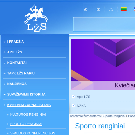
Į PRADŽIĄ
APIE LŽS
KONTAKTAI
TAPK LŽS NARIU
NAUJIENOS
Kviečia
SUVAŽIAVIMŲ ISTORIJA
Apie LŽS
KVIETIMAI ŽURNALISTAMS
NŽKA
KULTŪROS RENGINIAI
Kvietimai žurnalistams
›
Sporto renginiai
›
Pasa
Sporto renginiai
SPORTO RENGINIAI
SPAUDOS KONFERENCIJOS