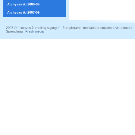
Archyvas iki 2009-09
Archyvas iki 2007-09
2007 © “Lietuvos žurnalistų sąjunga” - žurnalistams, mediadarbuotojams ir visuomenei - į
Sprendimas:
Fresh media