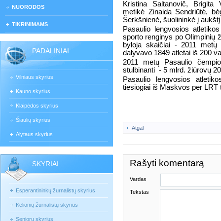
Kristina Saltanovič, Brigita
NUORODOS
metikė Zinaida Sendriūtė, bėg
Šerkšnienė, šuolininkė į aukštį
TIKRINIMAMS
Pasaulio lengvosios atletiko
sporto renginys po Olimpinių ž
byloja skaičiai - 2011 metų
PADALINIAI
dalyvavo 1849 atletai iš 200 va
2011 metų Pasaulio čempion
stulbinanti
- 5 mlrd. žiūrovų 2
Vilniaus skyrius
Pasaulio lengvosios atleti
tiesiogiai iš Maskvos per LRT t
Kauno skyrius
Klaipėdos skyrius
Šiaulių skyrius
Atgal
Alytaus skyrius
Rašyti komentarą
SKYRIAI
Vardas
Esperantininkų žurnalistų skyrius
Tekstas
Kelionių žurnalistų skyrius
Senjorų skyrius