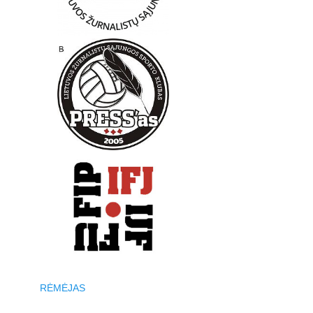
RĖMĖJAS