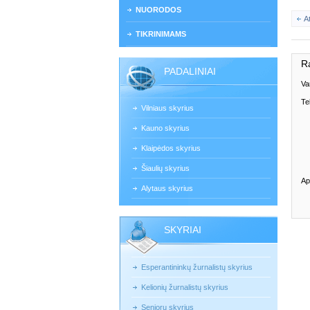
NUORODOS
A
TIKRINIMAMS
R
PADALINIAI
Va
Te
Vilniaus skyrius
Kauno skyrius
Klaipėdos skyrius
Šiaulių skyrius
Ap
Alytaus skyrius
SKYRIAI
Esperantininkų žurnalistų skyrius
Kelionių žurnalistų skyrius
Senjorų skyrius