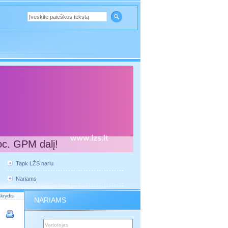
oc. GPM dalį!
Tapk LŽS nariu
Nariams
krydis
NARIAMS