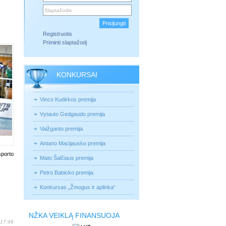
Registruotis
Priminti slaptažodį
KONKURSAI
Vinco Kudirkos premija
Vytauto Gedgaudo premija
Vaižganto premija
Antano Macijausko premija
sporto
Mato Šalčiaus premija
Petro Babicko premija
Konkursas „Žmogus ir aplinka“
NŽKA VEIKLĄ FINANSUOJA
 17:48