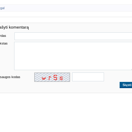
tgal
ašyti komentarą
rdas
kstas
saugos kodas