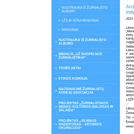
Arc
NUOTRAUKA IŠ ŽURNALISTO
ALBUMO
imt
2021
LŽS IR NŽKA RENGINIAI
Lietu
RENGINIAI
„Mėn
metų 
kartą
NUOTRAUKA IŠ ŽURNALISTO
rugpj
ALBUMO
Vald
Lietu
ir pa
MEDALIS „UŽ NUOPELNUS
sport
ŽURNALISTIKAI“
verti
Antrą
TEISĖS AKTAI
Čirba
rungt
Stank
ETIKOS KOMISIJA
aštuo
irkla
Geri
NACIONALINĖ ŽURNALISTŲ
rinki
KŪRĖJŲ ASOCIACIJA
atsto
LSŽF 
PROJEKTAS „ŽURNALISTIKOS
--
MENAS: KULTŪROS DIALOGAS IR
Lithu
SKLAIDA“
Žemai
Tel. 
PROJEKTAS „VILNIAUS
Email
RADIOFONAS – KETURIOS
www.l
OKUPACIJOS“