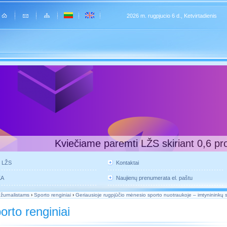
2026 m. rugpjucio 6 d., Ketvirtadienis
Kviečiame paremti LŽS skiriant 0,6 pr
e LŽS
Kontaktai
KA
Naujienų prenumerata el. paštu
 žurnalistams
›
Sporto renginiai
›
Geriausioje rugpjūčio mėnesio sporto nuotraukoje – imtynininkų s
orto renginiai