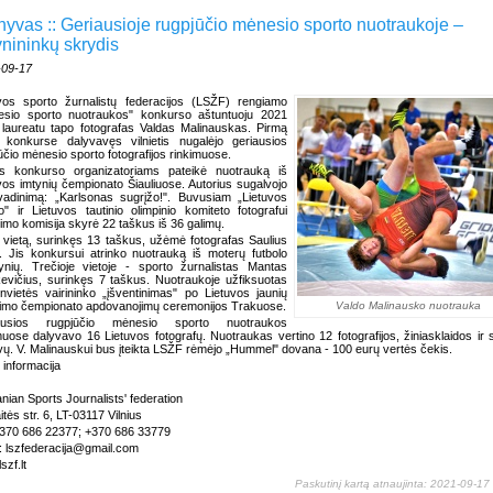
hyvas :: Geriausioje rugpjūčio mėnesio sporto nuotraukoje –
ynininkų skrydis
-09-17
vos sporto žurnalistų federacijos (LSŽF) rengiamo
esio sporto nuotraukos" konkurso aštuntuoju 2021
laureatu tapo fotografas Valdas Malinauskas. Pirmą
 konkurse dalyvavęs vilnietis nugalėjo geriausios
ūčio mėnesio sporto fotografijos rinkimuose.
as konkurso organizatoriams pateikė nuotrauką iš
vos imtynių čempionato Šiauliuose. Autorius sugalvojo
vadinimą: „Karlsonas sugrįžo!". Buvusiam „Lietuvos
o" ir Lietuvos tautinio olimpinio komiteto fotografui
nimo komisija skyrė 22 taškus iš 36 galimų.
 vietą, surinkęs 13 taškus, užėmė fotografas Saulius
. Jis konkursui atrinko nuotrauką iš moterų futbolo
ynių. Trečioje vietoje - sporto žurnalistas Mantas
evičius, surinkęs 7 taškus. Nuotraukoje užfiksuotas
nvietės vairininko „įšventinimas" po Lietuvos jaunių
vimo čempionato apdovanojimų ceremonijos Trakuose.
Valdo Malinausko nuotrauka
ausios rugpjūčio mėnesio sporto nuotraukos
muose dalyvavo 16 Lietuvos fotografų. Nuotraukas vertino 12 fotografijos, žiniasklaidos ir 
vų. V. Malinauskui bus įteikta LSŽF rėmėjo „Hummel" dovana - 100 eurų vertės čekis.
informacija
anian Sports Journalists' federation
tės str. 6, LT-03117 Vilnius
+370 686 22377; +370 686 33779
: lszfederacija@gmail.com
szf.lt
Paskutinį kartą atnaujinta: 2021-09-17