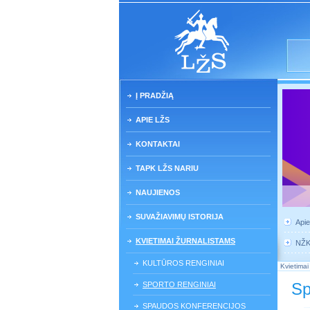
Į PRADŽIĄ
APIE LŽS
KONTAKTAI
TAPK LŽS NARIU
NAUJIENOS
SUVAŽIAVIMŲ ISTORIJA
Api
KVIETIMAI ŽURNALISTAMS
NŽ
KULTŪROS RENGINIAI
Kvietimai
Sp
SPORTO RENGINIAI
SPAUDOS KONFERENCIJOS