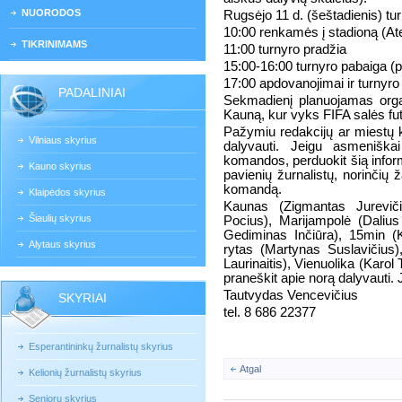
NUORODOS
Rugsėjo 11 d. (šeštadienis) tu
10:00 renkamės į stadioną (Ate
TIKRINIMAMS
11:00 turnyro pradžia
15:00-16:00 turnyro pabaiga (p
17:00 apdovanojimai ir turny
PADALINIAI
Sekmadienį planuojamas orga
Kauną, kur vyks FIFA salės fu
Pažymiu redakcijų ar miestų 
Vilniaus skyrius
dalyvauti. Jeigu asmeniška
komandos, perduokit šią infor
Kauno skyrius
pavienių žurnalistų, norinčių 
komandą.
Klaipėdos skyrius
Kaunas (Zigmantas Jureviči
Šiaulių skyrius
Pocius), Marijampolė (Daliu
Gediminas Inčiūra), 15min 
Alytaus skyrius
rytas (Martynas Suslavičiu
Laurinaitis), Vienuolika (Karol
praneškit apie norą dalyvauti. 
Tautvydas Vencevičius
SKYRIAI
tel. 8 686 22377
Esperantininkų žurnalistų skyrius
Atgal
Kelionių žurnalistų skyrius
Senjorų skyrius