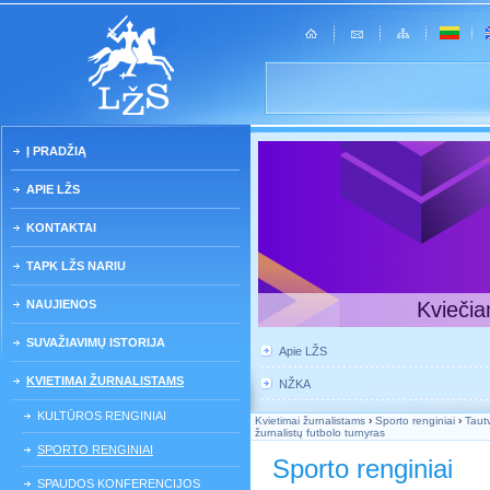
Į PRADŽIĄ
APIE LŽS
KONTAKTAI
TAPK LŽS NARIU
NAUJIENOS
Kviečia
SUVAŽIAVIMŲ ISTORIJA
Apie LŽS
KVIETIMAI ŽURNALISTAMS
NŽKA
KULTŪROS RENGINIAI
Kvietimai žurnalistams
›
Sporto renginiai
›
Taut
žurnalistų futbolo turnyras
SPORTO RENGINIAI
Sporto renginiai
SPAUDOS KONFERENCIJOS