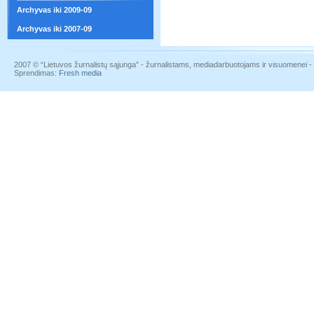
Archyvas iki 2009-09
Archyvas iki 2007-09
2007 © “Lietuvos žurnalistų sąjunga” - žurnalistams, mediadarbuotojams ir visuomenei - į
Sprendimas:
Fresh media