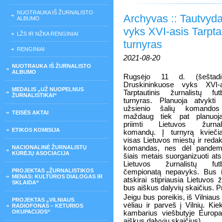
NUOTRAUKA IŠ ŽURNALISTO
Archyvas :: Tautvyd
ALBUMO
vyks XVI-asis Tarptau
LŽS IR NŽKA RENGINIAI
turnyras
RENGINIAI
2021-08-20
NUOTRAUKA IŠ ŽURNALISTO
ALBUMO
Rugsėjo 11 d. (šeštadie
Druskininkuose vyks XVI-a
MEDALIS „UŽ NUOPELNUS
Tarptautinis žurnalistų fut
ŽURNALISTIKAI“
turnyras. Planuoja atvykti
užsienio šalių komandos
TEISĖS AKTAI
maždaug tiek pat planuoj
priimti Lietuvos žurnali
ETIKOS KOMISIJA
komandų. Į turnyrą kvieči
visas Lietuvos miestų ir redak
NACIONALINĖ ŽURNALISTŲ
komandas, nes dėl pandemi
KŪRĖJŲ ASOCIACIJA
šiais metais suorganizuoti ats
Lietuvos žurnalistų futb
PROJEKTAS „ŽURNALISTIKOS
čempionatą nepavyks. Bus iša
MENAS: KULTŪROS DIALOGAS IR
atskirai stipriausia Lietuvos
SKLAIDA“
bus aiškus dalyvių skaičius. P
Jeigu bus poreikis, iš Vilniau
PROJEKTAS „VILNIAUS
vėliau ir parveš į Vilnių. Ki
RADIOFONAS – KETURIOS
OKUPACIJOS“
kambarius viešbutyje Europa
aiškus dalyvių skaičius).