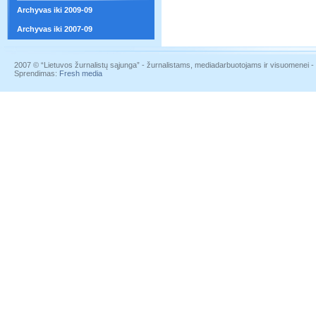
Archyvas iki 2009-09
Archyvas iki 2007-09
2007 © “Lietuvos žurnalistų sąjunga” - žurnalistams, mediadarbuotojams ir visuomenei - į
Sprendimas:
Fresh media