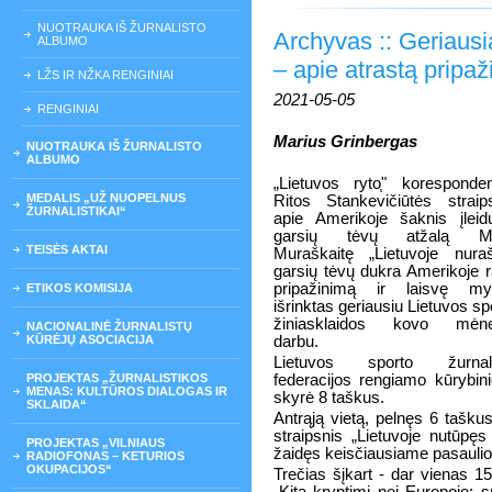
NUOTRAUKA IŠ ŽURNALISTO
Archyvas :: Geriausi
ALBUMO
– apie atrastą pripaž
LŽS IR NŽKA RENGINIAI
2021-05-05
RENGINIAI
Marius Grinbergas
NUOTRAUKA IŠ ŽURNALISTO
ALBUMO
„Lietuvos ryto֧" koresponde
MEDALIS „UŽ NUOPELNUS
Ritos Stankevičiūtės straip
ŽURNALISTIKAI“
apie Amerikoje šaknis įleid
garsių tėvų atžalą Mi
TEISĖS AKTAI
Muraškaitę „Lietuvoje nura
garsių tėvų dukra Amerikoje 
pripažinimą ir laisvę myl
ETIKOS KOMISIJA
išrinktas geriausiu Lietuvos sp
žiniasklaidos kovo mėne
NACIONALINĖ ŽURNALISTŲ
KŪRĖJŲ ASOCIACIJA
darbu.
Lietuvos sporto žurnali
PROJEKTAS „ŽURNALISTIKOS
federacijos rengiamo kūrybin
MENAS: KULTŪROS DIALOGAS IR
skyrė 8 taškus.
SKLAIDA“
Antrąją vietą, pelnęs 6 tašku
straipsnis „Lietuvoje nutūpę
PROJEKTAS „VILNIAUS
žaidęs keisčiausiame pasaulio
RADIOFONAS – KETURIOS
OKUPACIJOS“
Trečias šįkart - dar vienas 1