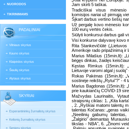
„Kita kryptimi nei Europoje: sp
NUORODOS
Jam skirti 5 taškai.
Tradiciškai visus mėnesio 
TIKRINIMAMS
komisijos nariai už pirmąją viet
Šįkart darbus vertino šešių nar
Už pergalę kovo mėnesio konk
100 eurų vertės čekis.
PADALINIAI
Siūlyti konkursui darbus gali vi
Visi konkurse dalyvavę kovo 
Vilniaus skyrius
Rita Stankevičiūtė („Lietuvos 
Amerikoje rado pripažinimą ir l
Kauno skyrius
Marius Milašius (15min.lt): „
bėgęs dinkas, žaidęs keisčiaus
Klaipėdos skyrius
Kęstas Rimkus (15min.lt): „K
Šiaulių skyrius
Lietuvoje varomi atgal į suolą" 
Rokas Pakėnas (15min.lt): „V
Alytaus skyrius
sostinėje reikštų „Rytui"?" - 4 
Marius Bagdonas (15min.lt): 
prie kaukiančių COVID-19 siren
SKYRIAI
Mažvydas Laurinaitis, Vytau
straipsnių ciklas: 1. „Kita kar
, 2. „Ryškiai matomi talentų min
talentas Kočanas: „geras vaikis
Esperantininkų žurnalistų skyrius
„Neeilinių gabumų talentas,
„Žalgirio" deimantas Murauska
Kelionių žurnalistų skyrius
tikslas - NBA", 6. „Žinomi veid
Senjorų skyrius
„Palmių apsuptyje svajonės si