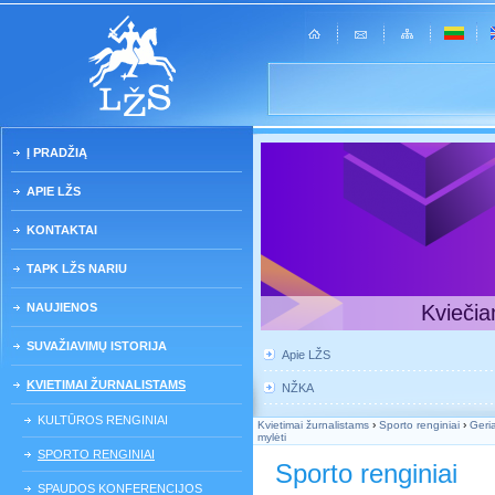
Į PRADŽIĄ
APIE LŽS
KONTAKTAI
TAPK LŽS NARIU
NAUJIENOS
Kviečia
SUVAŽIAVIMŲ ISTORIJA
Apie LŽS
KVIETIMAI ŽURNALISTAMS
NŽKA
KULTŪROS RENGINIAI
Kvietimai žurnalistams
›
Sporto renginiai
›
Geria
mylėti
SPORTO RENGINIAI
Sporto renginiai
SPAUDOS KONFERENCIJOS