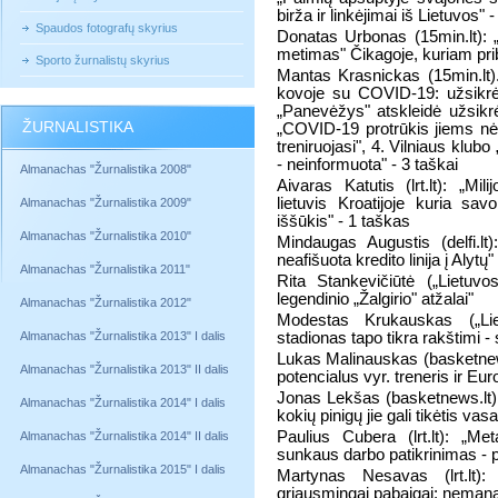
birža ir linkėjimai iš Lietuvos" -
Spaudos fotografų skyrius
Donatas Urbonas (15min.lt): „
metimas" Čikagoje, kuriam prib
Sporto žurnalistų skyrius
Mantas Krasnickas (15min.lt). 
kovoje su COVID-19: užsikrėtim
„Panevėžys" atskleidė užsikrėt
ŽURNALISTIKA
„COVID-19 protrūkis jiems nė m
treniruojasi", 4. Vilniaus kl
- neinformuota" - 3 taškai
Almanachas "Žurnalistika 2008"
Aivaras Katutis (lrt.lt): „Mil
lietuvis Kroatijoje kuria sav
Almanachas "Žurnalistika 2009"
iššūkis" - 1 taškas
Almanachas "Žurnalistika 2010"
Mindaugas Augustis (delfi.lt
neafišuota kredito linija į Alytų"
Almanachas "Žurnalistika 2011"
Rita Stankevičiūtė („Lietuvo
legendinio „Žalgirio" atžalai"
Almanachas "Žurnalistika 2012"
Modestas Krukauskas („Li
Almanachas "Žurnalistika 2013" I dalis
stadionas tapo tikra rakštimi -
Lukas Malinauskas (basketnews.l
Almanachas "Žurnalistika 2013" II dalis
potencialus vyr. treneris ir E
Jonas Lekšas (basketnews.lt): 
Almanachas "Žurnalistika 2014" I dalis
kokių pinigų jie gali tikėtis vas
Paulius Cubera (lrt.lt): „M
Almanachas "Žurnalistika 2014" II dalis
sunkaus darbo patikrinimas - 
Almanachas "Žurnalistika 2015" I dalis
Martynas Nesavas (lrt.lt):
griausmingai pabaigai: nemana