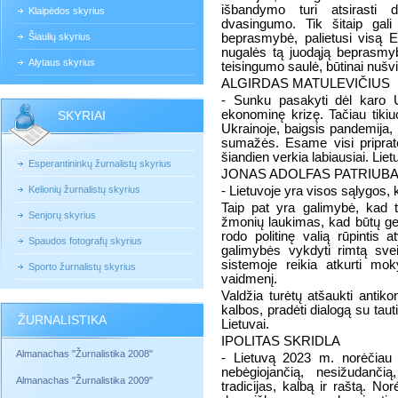
išbandymo turi atsirasti 
Klaipėdos skyrius
dvasingumo. Tik šitaip gali
Šiaulių skyrius
beprasmybė, palietusi visą E
nugalės tą juodąją beprasmy
Alytaus skyrius
teisingumo saulė, būtinai nušvi
ALGIRDAS MATULEVIČIUS
- Sunku pasakyti dėl karo Uk
ekonominę krizę. Tačiau tikiu
SKYRIAI
Ukrainoje, baigsis pandemija, 
sumažės. Esame visi pripratę 
šiandien verkia labiausiai. Liet
Esperantininkų žurnalistų skyrius
JONAS ADOLFAS PATRIUBA
Kelionių žurnalistų skyrius
- Lietuvoje yra visos sąlygos,
Taip pat yra galimybė, kad ta
Senjorų skyrius
žmonių laukimas, kad būtų geri
rodo politinę valią rūpintis 
Spaudos fotografų skyrius
galimybės vykdyti rimtą sve
sistemoje reikia atkurti mok
Sporto žurnalistų skyrius
vaidmenį.
Valdžia turėtų atšaukti antikon
kalbos, pradėti dialogą su tauti
ŽURNALISTIKA
Lietuvai.
IPOLITAS SKRIDLA
Almanachas "Žurnalistika 2008"
- Lietuvą 2023 m. norėčiau m
nebėgiojančią, nesižudančią
Almanachas "Žurnalistika 2009"
tradicijas, kalbą ir raštą. No