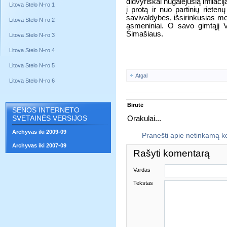
didvyriškai nugalėjusią infliaci
Litova Stelo N-ro 1
į protą ir nuo partinių riete
savivaldybes, išsirinkusias me
Litova Stelo N-ro 2
asmeniniai. O savo gimtąjį V
Šimašiaus.
Litova Stelo N-ro 3
Litova Stelo N-ro 4
Litova Stelo N-ro 5
Atgal
Litova Stelo N-ro 6
Birutė
SENOS INTERNETO
SVETAINĖS VERSIJOS
Orakulai...
Archyvas iki 2009-09
Pranešti apie netinkamą 
Archyvas iki 2007-09
Rašyti komentarą
Vardas
Tekstas