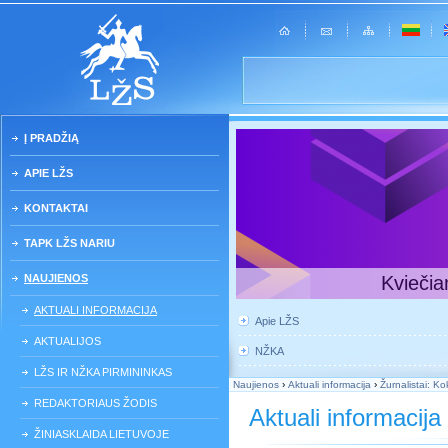
Į PRADŽIĄ
APIE LŽS
KONTAKTAI
TAPK LŽS NARIU
NAUJIENOS
Kviečia
AKTUALI INFORMACIJA
Apie LŽS
AKTUALIJOS
NŽKA
LŽS IR NŽKA PIRMININKAS
Naujienos
›
Aktuali informacija
›
Žurnalistai: Ko
REDAKTORIAUS ŽODIS
Aktuali informacija
ŽINIASKLAIDA LIETUVOJE