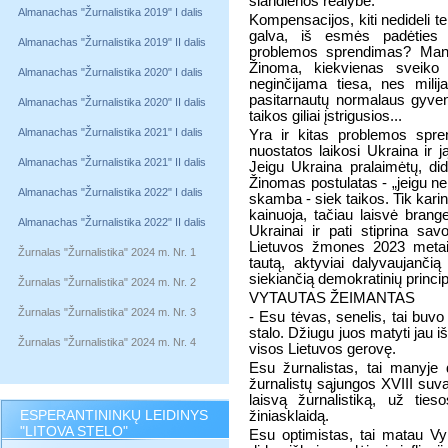
šiandienos realybė.
Almanachas "Žurnalistika 2019" I dalis
Kompensacijos, kiti nedideli t
galva, iš esmės padėties
Almanachas "Žurnalistika 2019" II dalis
problemos sprendimas? Man
Žinoma, kiekvienas sveiko 
Almanachas "Žurnalistika 2020" I dalis
neginčijama tiesa, nes milij
pasitarnautų normalaus gyven
Almanachas "Žurnalistika 2020" II dalis
taikos giliai įstrigusios...
Almanachas "Žurnalistika 2021" I dalis
Yra ir kitas problemos spre
nuostatos laikosi Ukraina ir
Almanachas "Žurnalistika 2021" II dalis
Jeigu Ukraina pralaimėtų, di
Žinomas postulatas - „jeigu nen
Almanachas "Žurnalistika 2022" I dalis
skamba - siek taikos. Tik karinė
kainuoja, tačiau laisvė brang
Almanachas "Žurnalistika 2022" II dalis
Ukrainai ir pati stiprina sa
Lietuvos žmones 2023 metais 
Žurnalas "Žurnalistika" 2024 m. Nr. 1
tautą, aktyviai dalyvaujančią 
siekiančią demokratinių princip
Žurnalas "Žurnalistika" 2024 m. Nr. 2
VYTAUTAS ŽEIMANTAS
Žurnalas "Žurnalistika" 2024 m. Nr. 3
- Esu tėvas, senelis, tai buvo
stalo. Džiugu juos matyti jau i
Žurnalas "Žurnalistika" 2024 m. Nr. 4
visos Lietuvos gerovę.
Esu žurnalistas, tai manyje 
žurnalistų sąjungos XVIII suv
laisvą žurnalistiką, už ties
ESPERANTININKŲ LEIDINYS
žiniasklaidą.
"LITOVA STELO"
Esu optimistas, tai matau Vyr