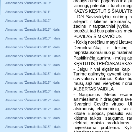
draugiškumo, pagarbos ir atj
Almanachas "Žurnalistika 2010"
laimingi, patenkinti, turėtų mėg
KAZYS KĘSTUTIS ŠIAULYTI
Almanachas "Žurnalistika 2011"
- Dėl Savivaldybių rinkimų 
Almanachas "Žurnalistika 2012"
artėjant ir kitiems rinkimams
žadins ir tarptautiniai įvyki
Almanachas "Žurnalistika 2013" I dalis
bruožai, tad bus palankus metas
POVILAS ŠIMKAVIČIUS
Almanachas "Žurnalistika 2013" II dalis
- Kokią norėčiau matyti Lietu
Almanachas "Žurnalistika 2014" I dalis
Demokratišką ir teisinę
nepriklausomai nuo jo material
Almanachas "Žurnalistika 2014" II dalis
Pasitikinčią jaunimu - mūsų ate
KĘSTUTIS TREČIAKAUSKA
Almanachas "Žurnalistika 2015" I dalis
- Jeigu ir vėl elgsimės kaip 
Turime galimybę gyventi kaip
Almanachas "Žurnalistika 2015" II dalis
savivaldos rinkimai. Kokie bus
Almanachas "Žurnalistika 2016" I dalis
mūsų sąžinės, vienybės ir or
ALBERTAS VAIDILA
Almanachas "Žurnalistika 2016" II dalis
- Naujuosius Metus esame į
artimiesiems ir draugams svei
Almanachas "Žurnalistika 2017" I dalis
išvarginti Covid‘o viruso, 
atsiradusių ekonominių, social
Almanachas "Žurnalistika 2017" II dalis
kitose Europos, pasaulio val
kitiems taikos, saugumo, ra
Almanachas "Žurnalistika 2018" I dalis
elektrai, maisto produktams 
Almanachas "Žurnalistika 2018" II dalis
neįveikiama problema. Kyla