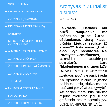
SAVAITĖS TEMA
Archyvas :: Žurnalist
aisiais?
NUOMONIŲ BAROMETRAS
2023-01-06
ŽURNALISTŲ NAMUOSE
DIALOGAI APIE ŽINIASKLAIDĄ
Laikraštis ,,Lietuvos aid
prieš Naujuosius me
SKELBIMAI
pašnekino grupę žurnalis
užduodamas vieną klausi
MEDALIS "UŽ NUOPELNUS
„Kokią Lietuvą regiate 20
ŽURNALISTIKAI"
aisiais?" Pateikiame „Liet
aido" vyr. redaktorės Ra
ALMANACHAS "ŽURNALISTIKA"
Pilvelytės-Čemeškienės,
laikraščio atsakingos
ŽURNALISTŲ KŪRYBA
sekretorės Loret
Nikolenkienės ir grupės LŽS
ŽURNALISTAS TAIP PAT ŽMOGUS
RASA PILVELYTĖ-ČEMEŠKI
ŽURNALISTŲ MOKYMAI
„Lietuvos aido" vyriausioji red
Kol spaudos leidiniai ir įmonės
TELEVIZIJA
naikinimo keliu, siūlydama ab
ruošiami pokyčiai bus gyvybišk
NAUJOS KNYGOS, LEIDINIAI
Ateinantys metai bus išlikim
stiprios sveikatos, jėgų ir en
FOTOGRAFIJA
gražesnio, prasmingesnio gyven
ŽURNALISTIKOS ISTORIJA
LORETA NIKOLENKIENĖ,