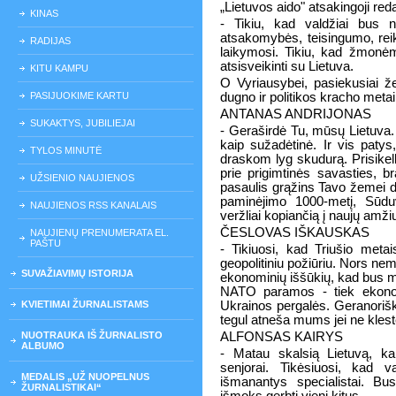
„Lietuvos aido" atsakingoji red
KINAS
- Tikiu, kad valdžiai bus 
atsakomybės, teisingumo, rei
RADIJAS
laikymosi. Tikiu, kad žmonėm
atsisveikinti su Lietuva.
KITU KAMPU
O Vyriausybei, pasiekusiai že
PASIJUOKIME KARTU
dugno ir politikos kracho metai
ANTANAS ANDRIJONAS
SUKAKTYS, JUBILIEJAI
- Geraširdė Tu, mūsų Lietuva. Ti
kaip sužadėtinė. Ir vis patys,
TYLOS MINUTĖ
draskom lyg skudurą. Prisikel
prie prigimtinės savasties, b
UŽSIENIO NAUJIENOS
pasaulis grąžins Tavo žemei d
paminėjimo 1000-metį, Sūdu
NAUJIENOS RSS KANALAIS
veržliai kopiančią į naujų amž
ČESLOVAS IŠKAUSKAS
NAUJIENŲ PRENUMERATA EL.
PAŠTU
- Tikiuosi, kad Triušio metai
geopolitiniu požiūriu. Nors n
SUVAŽIAVIMŲ ISTORIJA
ekonominių iššūkių, kad bus ma
NATO paramos - tiek ekonomi
KVIETIMAI ŽURNALISTAMS
Ukrainos pergalės. Geranorišk
tegul atneša mums jei ne klest
NUOTRAUKA IŠ ŽURNALISTO
ALFONSAS KAIRYS
ALBUMO
- Matau skalsią Lietuvą, ka
senjorai. Tikėsiuosi, kad v
MEDALIS „UŽ NUOPELNUS
išmanantys specialistai. Bus
ŽURNALISTIKAI“