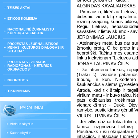
išmoks gerbti vieni kitus...
ALGIRDAS KAVALIAUSKAS
TEISĖS AKTAI
- Pirmiausia, tikėčiau Lietuva
didesnio vieni kitų supratimo
ETIKOS KOMISIJA
rožinių svajonių, kurios pildo
Regiu Lietuvą, nepasiduoda
NACIONALINĖ ŽURNALISTŲ
sąvasties ir lietuviškumo - sa
KŪRĖJŲ ASOCIACIJA
JERONIMAS LAUCIUS
- Ateinantys metai bus dar sun
PROJEKTAS „ŽURNALISTIKOS
MENAS: KULTŪROS DIALOGAS IR
žmonių protą. O be proto ir sp
SKLAIDA“
beprotiški. Tačiau mes esame la
linkiu kiekvienam "Lietuvos aido
PROJEKTAS „VILNIAUS
JONAS LAURINAVIČIUS
RADIOFONAS – KETURIOS
- Dar atsimenu tankus, ropo
OKUPACIJOS“
(Trakų r.), visuose pabaruo
tribūnų, ir kun. Nikodemo
NUORODOS
šaukiančius visiems gyviesiem
Atrodė, kad tik šitaip ir teg
TIKRINIMAMS
viršum metų - ir buvo taiku. 
pats didžiausias troškimas 
vienareikšmis: - Duok, Diev
PADALINIAI
ramybė, susitelkimas gėriui! V
VILIUS LITVINAVIČIUS
- Jei viltis dažnai tokia tolima
Vilniaus skyrius
tamsa, užgriuvusi Lietuvą 
Pasitrauks rusų okupantai iš U
Kauno skyrius
infliacijos, ir atsigaus tuomet