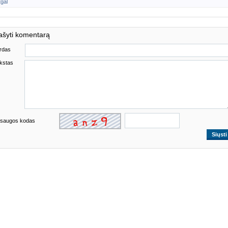
tgal
ašyti komentarą
rdas
kstas
saugos kodas