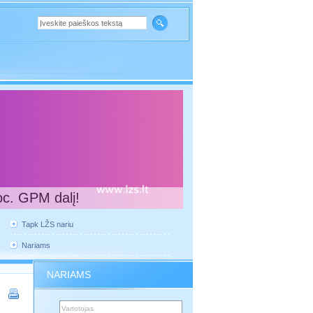
oc. GPM dalį!
Tapk LŽS nariu
Nariams
NARIAMS