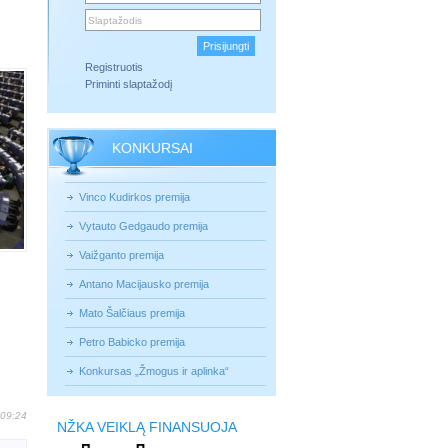
Registruotis
Priminti slaptažodį
KONKURSAI
Vinco Kudirkos premija
Vytauto Gedgaudo premija
Vaižganto premija
Antano Macijausko premija
Mato Šalčiaus premija
Petro Babicko premija
Konkursas „Žmogus ir aplinka“
 09:24
NŽKA VEIKLĄ FINANSUOJA