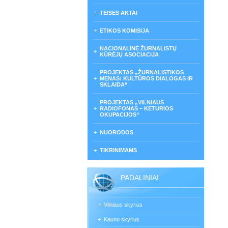
TEISĖS AKTAI
ETIKOS KOMISIJA
NACIONALINĖ ŽURNALISTŲ
KŪRĖJŲ ASOCIACIJA
PROJEKTAS „ŽURNALISTIKOS
MENAS: KULTŪROS DIALOGAS IR
SKLAIDA“
PROJEKTAS „VILNIAUS
RADIOFONAS – KETURIOS
OKUPACIJOS“
NUORODOS
TIKRINIMAMS
PADALINIAI
Vilniaus skyrius
Kauno skyrius