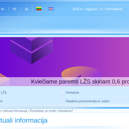
2026 m. rugpjucio 7 d., Penktadienis
Kviečiame paremti LŽS skiriant 0,6 pr
e LŽS
Kontaktai
KA
Naujienų prenumerata el. paštu
s
›
Aktuali informacija
›
Žurnalistai, ar norite į Strasbūrą?
tuali informacija