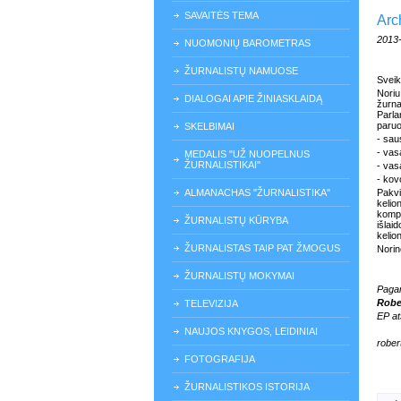
SAVAITĖS TEMA
Arch
2013
NUOMONIŲ BAROMETRAS
ŽURNALISTŲ NAMUOSE
Sveik
Nori
DIALOGAI APIE ŽINIASKLAIDĄ
žurna
Parla
paruo
SKELBIMAI
- sau
- vas
MEDALIS "UŽ NUOPELNUS
ŽURNALISTIKAI"
- vas
- kov
ALMANACHAS "ŽURNALISTIKA"
Pakvi
kel
komp
ŽURNALISTŲ KŪRYBA
išlai
kelion
ŽURNALISTAS TAIP PAT ŽMOGUS
Norin
ŽURNALISTŲ MOKYMAI
Pagar
Robe
TELEVIZIJA
EP at
NAUJOS KNYGOS, LEIDINIAI
rober
FOTOGRAFIJA
ŽURNALISTIKOS ISTORIJA