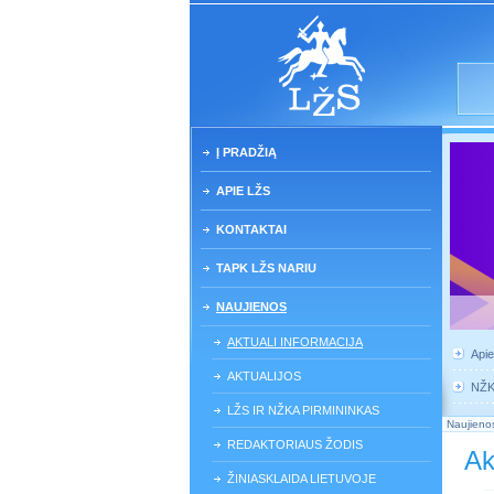
Į PRADŽIĄ
APIE LŽS
KONTAKTAI
TAPK LŽS NARIU
NAUJIENOS
AKTUALI INFORMACIJA
Api
AKTUALIJOS
NŽ
LŽS IR NŽKA PIRMININKAS
Naujieno
REDAKTORIAUS ŽODIS
Ak
ŽINIASKLAIDA LIETUVOJE