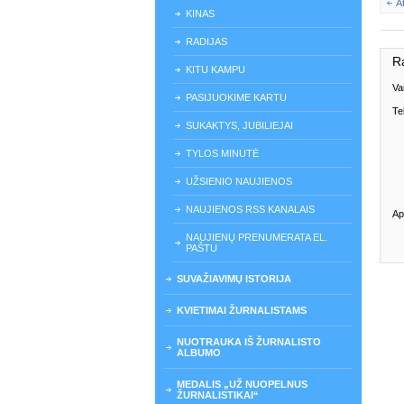
A
KINAS
RADIJAS
R
KITU KAMPU
Va
PASIJUOKIME KARTU
Te
SUKAKTYS, JUBILIEJAI
TYLOS MINUTĖ
UŽSIENIO NAUJIENOS
NAUJIENOS RSS KANALAIS
Ap
NAUJIENŲ PRENUMERATA EL.
PAŠTU
SUVAŽIAVIMŲ ISTORIJA
KVIETIMAI ŽURNALISTAMS
NUOTRAUKA IŠ ŽURNALISTO
ALBUMO
MEDALIS „UŽ NUOPELNUS
ŽURNALISTIKAI“