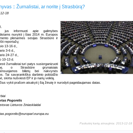
yvas :: Žurnalistai, ar norite į Strasbūrą?
-12-18
i,
u jus informuoti apie galimybes
listams nuvykti į šias 2014 m. Europos
mento plenarines sesijas Strasbūre ir
šti reportažų:
sio 13-16 d.,
ario 3-6 d.,
ario 24-27 d.,
o 10-13 d.
esti žurnalistai turi patys susiorganizuoti
ionę, o Strasbūre grynaisiais
ensuojamos bilietų bei nakvynės
dos. Tai savarankiška darbinio pobūdžio
ė, skirta nušviesti EP ir jo narių veiklą.
čius vykti prašom atsakyti į šią žinutę ir nurodyti pageidaujamas datas.
biai
rtas Pogorelis
stovas Lietuvos žiniasklaidai
tas.pogorelis@europarl.europa.eu
Paskutinį kartą atnaujinta: 2013-12-18