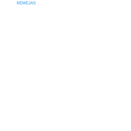
RĖMĖJAS