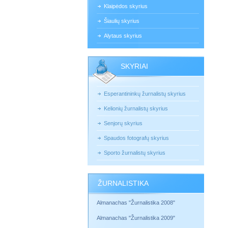
Klaipėdos skyrius
Šiaulių skyrius
Alytaus skyrius
SKYRIAI
Esperantininkų žurnalistų skyrius
Kelionių žurnalistų skyrius
Senjorų skyrius
Spaudos fotografų skyrius
Sporto žurnalistų skyrius
ŽURNALISTIKA
Almanachas "Žurnalistika 2008"
Almanachas "Žurnalistika 2009"