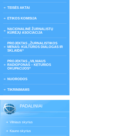
TEISĖS AKTAI
ETIKOS KOMISIJA
NACIONALINĖ ŽURNALISTŲ
KŪRĖJŲ ASOCIACIJA
PROJEKTAS „ŽURNALISTIKOS
MENAS: KULTŪROS DIALOGAS IR
SKLAIDA“
PROJEKTAS „VILNIAUS
RADIOFONAS – KETURIOS
OKUPACIJOS“
NUORODOS
TIKRINIMAMS
PADALINIAI
Vilniaus skyrius
Kauno skyrius