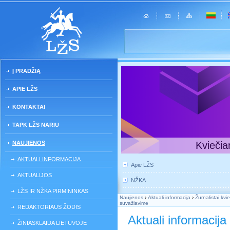
Į PRADŽIĄ
APIE LŽS
KONTAKTAI
TAPK LŽS NARIU
NAUJIENOS
Kviečia
AKTUALI INFORMACIJA
Apie LŽS
AKTUALIJOS
NŽKA
LŽS IR NŽKA PIRMININKAS
Naujienos
›
Aktuali informacija
›
Žurnalistai kv
suvažiavime
REDAKTORIAUS ŽODIS
Aktuali informacija
ŽINIASKLAIDA LIETUVOJE