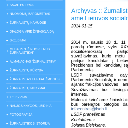
SAVAITĖS TEMA
Archyvas :: Žurnalist
NUOMONIŲ BAROMETRAS
ame Lietuvos social
ŽURNALISTŲ NAMUOSE
2014-01-15
DIALOGAI APIE ŽINIASKLAIDĄ
SKELBIMAI
2014 m. sausio 18 d., 11 
parodų rūmuose, vyks XXXI
MEDALIS "UŽ NUOPELNUS
socialdemokratų par
ŽURNALISTIKAI"
suvažiavimas, kurio metu 
partijos kandidatas į Liet
ALMANACHAS "ŽURNALISTIKA"
Prezidentus bei kandidatų s
Parlamentą.
ŽURNALISTŲ KŪRYBA
LSDP suvažiavime daly
ŽURNALISTAS TAIP PAT ŽMOGUS
Parlamento Socialistų ir dem
aljanso frakcijos vadovas Ha
ŽURNALISTŲ MOKYMAI
Suvažiavimas bus tiesiogia
internetu.
TELEVIZIJA
Maloniai kviečiame žiniaskl
bus parengtos patogios dar
NAUJOS KNYGOS, LEIDINIAI
infocentras@lsdp.lt
.
LSDP pranešimas
FOTOGRAFIJA
Kontaktams:
ŽURNALISTIKOS ISTORIJA
Jolanta Bielskienė,