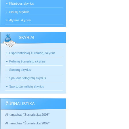
Klaipėdos skyrius
Šiaulių skyrius
Alytaus skyrius
SKYRIAI
Esperantininkų žurnalistų skyrius
Kelionių žurnalistų skyrius
Senjorų skyrius
Spaudos fotografų skyrius
Sporto žurnalistų skyrius
ŽURNALISTIKA
Almanachas "Žurnalistika 2008"
Almanachas "Žurnalistika 2009"