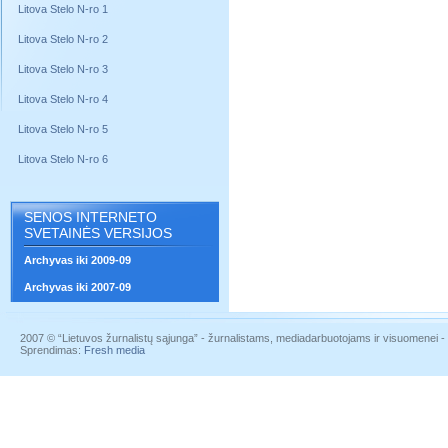
Litova Stelo N-ro 1
Litova Stelo N-ro 2
Litova Stelo N-ro 3
Litova Stelo N-ro 4
Litova Stelo N-ro 5
Litova Stelo N-ro 6
SENOS INTERNETO
SVETAINĖS VERSIJOS
Archyvas iki 2009-09
Archyvas iki 2007-09
2007 © “Lietuvos žurnalistų sąjunga” - žurnalistams, mediadarbuotojams ir visuomenei - į
Sprendimas:
Fresh media