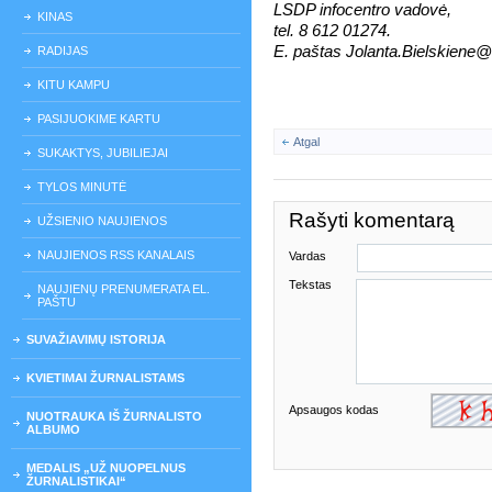
LSDP infocentro vadovė,
KINAS
tel. 8 612 01274.
E. paštas Jolanta.Bielskiene@l
RADIJAS
KITU KAMPU
PASIJUOKIME KARTU
Atgal
SUKAKTYS, JUBILIEJAI
TYLOS MINUTĖ
Rašyti komentarą
UŽSIENIO NAUJIENOS
NAUJIENOS RSS KANALAIS
Vardas
Tekstas
NAUJIENŲ PRENUMERATA EL.
PAŠTU
SUVAŽIAVIMŲ ISTORIJA
KVIETIMAI ŽURNALISTAMS
Apsaugos kodas
NUOTRAUKA IŠ ŽURNALISTO
ALBUMO
MEDALIS „UŽ NUOPELNUS
ŽURNALISTIKAI“