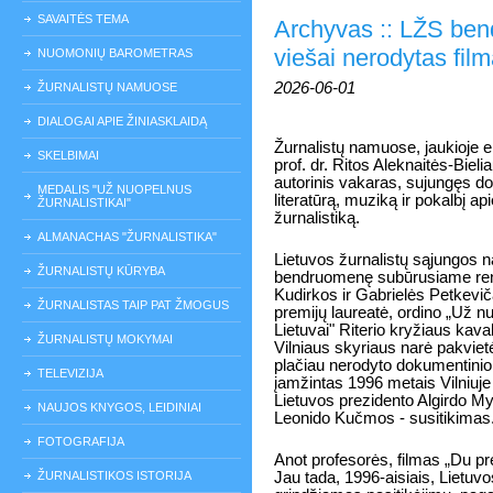
SAVAITĖS TEMA
Archyvas :: LŽS bend
viešai nerodytas fil
NUOMONIŲ BAROMETRAS
2026-06-01
ŽURNALISTŲ NAMUOSE
DIALOGAI APIE ŽINIASKLAIDĄ
Žurnalistų namuose, jaukioje 
SKELBIMAI
prof. dr. Ritos Aleknaitės-Biel
autorinis vakaras, sujungęs d
MEDALIS "UŽ NUOPELNUS
literatūrą, muziką ir pokalbį ap
ŽURNALISTIKAI"
žurnalistiką.
ALMANACHAS "ŽURNALISTIKA"
Lietuvos žurnalistų sąjungos na
ŽURNALISTŲ KŪRYBA
bendruomenę subūrusiame ren
Kudirkos ir Gabrielės Petkevič
ŽURNALISTAS TAIP PAT ŽMOGUS
premijų laureatė, ordino „Už n
Lietuvai" Riterio kryžiaus kava
ŽURNALISTŲ MOKYMAI
Vilniaus skyriaus narė pakvietė 
plačiau nerodyto dokumentinio 
TELEVIZIJA
įamžintas 1996 metais Vilniuje
Lietuvos prezidento Algirdo M
NAUJOS KNYGOS, LEIDINIAI
Leonido Kučmos - susitikimas
FOTOGRAFIJA
Anot profesorės, filmas „Du pr
ŽURNALISTIKOS ISTORIJA
Jau tada, 1996-aisiais, Lietu