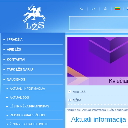
Į PRADŽIĄ
APIE LŽS
KONTAKTAI
TAPK LŽS NARIU
NAUJIENOS
Kviečia
AKTUALI INFORMACIJA
Apie LŽS
AKTUALIJOS
NŽKA
LŽS IR NŽKA PIRMININKAS
Naujienos
›
Aktuali informacija
›
LŽS bendruomene
REDAKTORIAUS ŽODIS
Aktuali informacija
ŽINIASKLAIDA LIETUVOJE