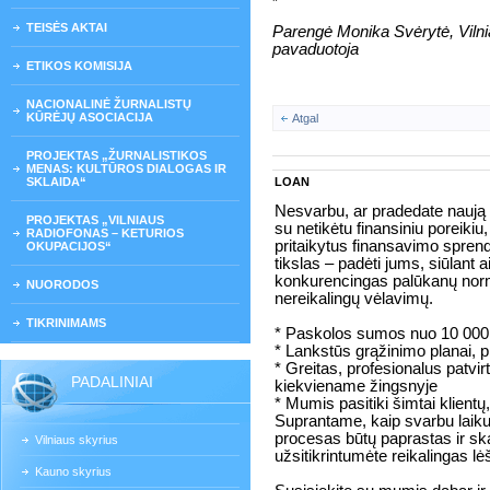
TEISĖS AKTAI
Parengė Monika Svėrytė, Vilni
pavaduotoja
ETIKOS KOMISIJA
NACIONALINĖ ŽURNALISTŲ
KŪRĖJŲ ASOCIACIJA
Atgal
PROJEKTAS „ŽURNALISTIKOS
MENAS: KULTŪROS DIALOGAS IR
SKLAIDA“
LOAN
Nesvarbu, ar pradedate naują p
PROJEKTAS „VILNIAUS
su netikėtu finansiniu poreikiu
RADIOFONAS – KETURIOS
pritaikytus finansavimo sprend
OKUPACIJOS“
tikslas – padėti jums, siūlant 
konkurencingas palūkanų norm
NUORODOS
nereikalingų vėlavimų.
TIKRINIMAMS
* Paskolos sumos nuo 10 000 
* Lankstūs grąžinimo planai, pri
* Greitas, profesionalus patvi
PADALINIAI
kiekviename žingsnyje
* Mumis pasitiki šimtai klient
Suprantame, kaip svarbu laiku
procesas būtų paprastas ir ska
Vilniaus skyrius
užsitikrintumėte reikalingas lė
Kauno skyrius