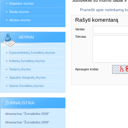
Susisiekite su mumis dabar i
Klaipėdos skyrius
Pranešti apie netinkamą 
Šiaulių skyrius
Rašyti komentarą
Alytaus skyrius
Vardas
SKYRIAI
Tekstas
Esperantininkų žurnalistų skyrius
Kelionių žurnalistų skyrius
Senjorų skyrius
Apsaugos kodas
Spaudos fotografų skyrius
Sporto žurnalistų skyrius
ŽURNALISTIKA
Almanachas "Žurnalistika 2008"
Almanachas "Žurnalistika 2009"