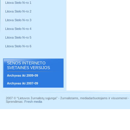
Litova Stelo N-ro 1
Litova Stelo N-ro 2
Litova Stelo N-ro 3
Litova Stelo N-ro 4
Litova Stelo N-ro 5
Litova Stelo N-ro 6
SENOS INTERNETO
SVETAINĖS VERSIJOS
Archyvas iki 2009-09
Archyvas iki 2007-09
2007 © “Lietuvos žurnalistų sąjunga” - žurnalistams, mediadarbuotojams ir visuomenei - į
Sprendimas:
Fresh media