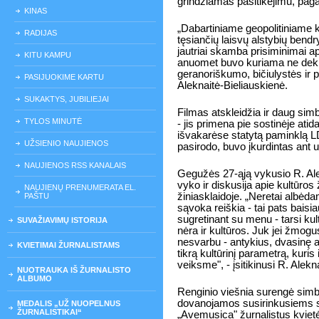
grindžiamas pasitikėjimu, pagar
KINAS
„Dabartiniame geopolitiniame ko
RADIJAS
tęsiančių laisvų alstybių bend
jautriai skamba prisiminimai ap
KITU KAMPU
anuomet buvo kuriama ne dekla
geranoriškumo, bičiulystės ir p
PASIJUOKIME KARTU
Aleknaitė-Bieliauskienė.
SUKAKTYS, JUBILIEJAI
Filmas atskleidžia ir daug sim
TYLOS MINUTĖ
- jis primena pie sostinėje at
išvakarėse statytą paminklą LD
UŽSIENIO NAUJIENOS
pasirodo, buvo įkurdintas ant 
NAUJIENOS RSS KANALAIS
Gegužės 27-ąją vykusio R. Ale
vyko ir diskusija apie kultūros ž
NAUJIENŲ PRENUMERATA EL.
žiniasklaidoje. „Neretai albėd
PAŠTU
sąvoka reiškia - tai pats baisi
sugretinant su menu - tarsi ku
SUVAŽIAVIMŲ ISTORIJA
nėra ir kultūros. Juk jei žmogus
nesvarbu - antykius, dvasinę ap
KVIETIMAI ŽURNALISTAMS
tikrą kultūrinį parametrą, kuri
veiksme", - įsitikinusi R. Alekn
NUOTRAUKA IŠ ŽURNALISTO
ALBUMO
Renginio viešnia surengė simb
dovanojamos susirinkusiems 
MEDALIS „UŽ NUOPELNUS
ŽURNALISTIKAI“
„Avemusica" žurnalistus kvietė 