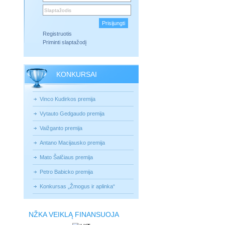
Registruotis
Priminti slaptažodį
KONKURSAI
Vinco Kudirkos premija
Vytauto Gedgaudo premija
Vaižganto premija
Antano Macijausko premija
Mato Šalčiaus premija
Petro Babicko premija
Konkursas „Žmogus ir aplinka“
NŽKA VEIKLĄ FINANSUOJA