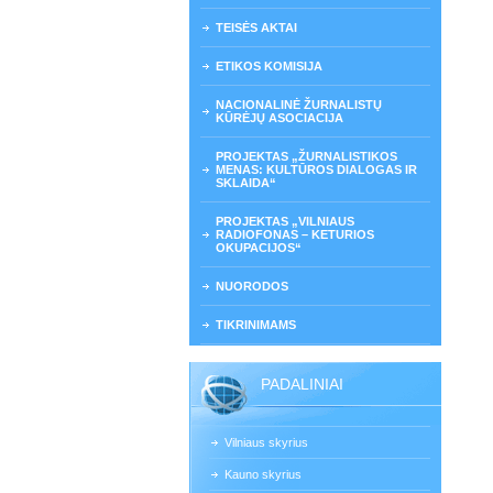
TEISĖS AKTAI
ETIKOS KOMISIJA
NACIONALINĖ ŽURNALISTŲ
KŪRĖJŲ ASOCIACIJA
PROJEKTAS „ŽURNALISTIKOS
MENAS: KULTŪROS DIALOGAS IR
SKLAIDA“
PROJEKTAS „VILNIAUS
RADIOFONAS – KETURIOS
OKUPACIJOS“
NUORODOS
TIKRINIMAMS
PADALINIAI
Vilniaus skyrius
Kauno skyrius