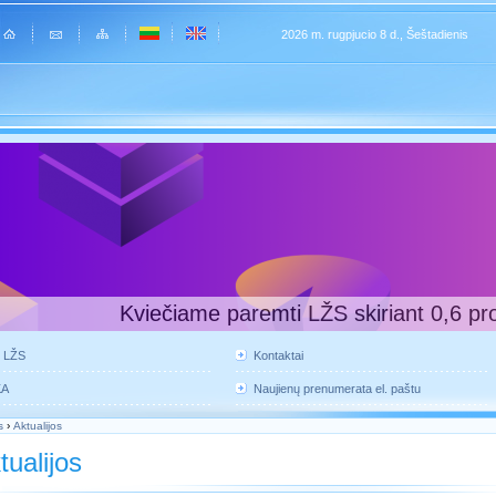
2026 m. rugpjucio 8 d., Šeštadienis
Kviečiame paremti LŽS skiriant 0,6 pr
e LŽS
Kontaktai
KA
Naujienų prenumerata el. paštu
s
›
Aktualijos
tualijos