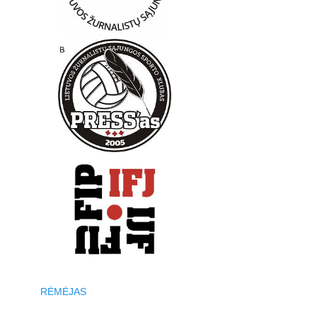
RĖMĖJAS