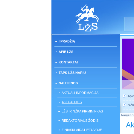
Į PRADŽIĄ
APIE LŽS
KONTAKTAI
TAPK LŽS NARIU
NAUJIENOS
AKTUALI INFORMACIJA
Api
AKTUALIJOS
NŽ
LŽS IR NŽKA PIRMININKAS
Naujieno
REDAKTORIAUS ŽODIS
Ak
ŽINIASKLAIDA LIETUVOJE