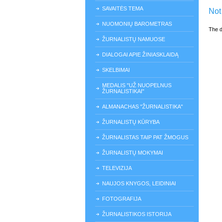
SAVAITĖS TEMA
Not
NUOMONIŲ BAROMETRAS
The d
ŽURNALISTŲ NAMUOSE
DIALOGAI APIE ŽINIASKLAIDĄ
SKELBIMAI
MEDALIS "UŽ NUOPELNUS
ŽURNALISTIKAI"
ALMANACHAS "ŽURNALISTIKA"
ŽURNALISTŲ KŪRYBA
ŽURNALISTAS TAIP PAT ŽMOGUS
ŽURNALISTŲ MOKYMAI
TELEVIZIJA
NAUJOS KNYGOS, LEIDINIAI
FOTOGRAFIJA
ŽURNALISTIKOS ISTORIJA