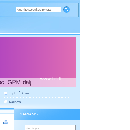
oc. GPM dalį!
Tapk LŽS nariu
Nariams
NARIAMS