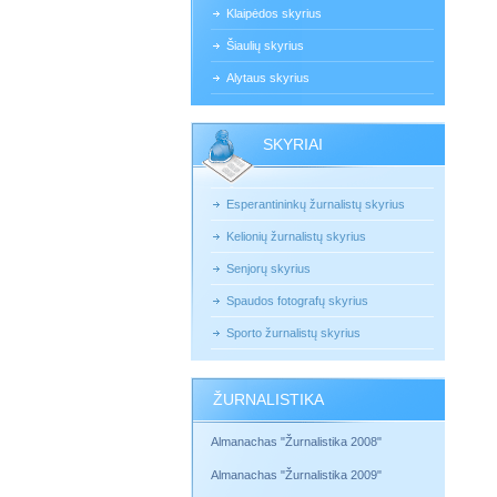
Klaipėdos skyrius
Šiaulių skyrius
Alytaus skyrius
SKYRIAI
Esperantininkų žurnalistų skyrius
Kelionių žurnalistų skyrius
Senjorų skyrius
Spaudos fotografų skyrius
Sporto žurnalistų skyrius
ŽURNALISTIKA
Almanachas "Žurnalistika 2008"
Almanachas "Žurnalistika 2009"