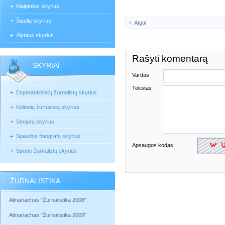
Klaipėdos skyrius
Šiaulių skyrius
Atgal
Alytaus skyrius
Rašyti komentarą
SKYRIAI
Vardas
Tekstas
Esperantininkų žurnalistų skyrius
Kelionių žurnalistų skyrius
Senjorų skyrius
Spaudos fotografų skyrius
Apsaugos kodas
Sporto žurnalistų skyrius
ŽURNALISTIKA
Almanachas "Žurnalistika 2008"
Almanachas "Žurnalistika 2009"