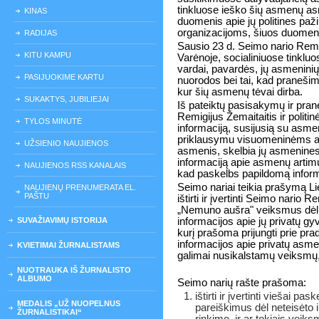
tinkluose ieško šių asmenų asme
KINAS
duomenis apie jų politines pa
organizacijoms, šiuos duomeni
RADIJAS
Sausio 23 d. Seimo nario Remi
KITU KAMPU
Varėnoje, socialiniuose tinklu
vardai, pavardės, jų asmeninių
PASIJUOKIME KARTU
nuorodos bei tai, kad praneši
kur šių asmenų tėvai dirba.
SUKAKTYS, JUBILIEJAI
Iš pateiktų pasisakymų ir pra
Remigijus Žemaitaitis ir politi
TYLOS MINUTĖ
informaciją, susijusią su asme
priklausymu visuomeninėms ar
UŽSIENIO NAUJIENOS
asmenis, skelbia jų asmenines 
informaciją apie asmenų artimus
NAUJIENOS RSS KANALAIS
kad paskelbs papildomą inform
Seimo nariai teikia prašymą Li
NAUJIENŲ PRENUMERATA EL.
PAŠTU
ištirti ir įvertinti Seimo nario R
„Nemuno aušra" veiksmus dėl
SUVAŽIAVIMŲ ISTORIJA
informacijos apie jų privatų g
kurį prašoma prijungti prie prad
informacijos apie privatų asm
KVIETIMAI ŽURNALISTAMS
galimai nusikalstamų veiksmų, p
NUOTRAUKA IŠ ŽURNALISTO
ALBUMO
Seimo narių rašte prašoma:
ištirti ir įvertinti viešai 
MEDALIS „UŽ NUOPELNUS
pareiškimus dėl neteisėto
ŽURNALISTIKAI“