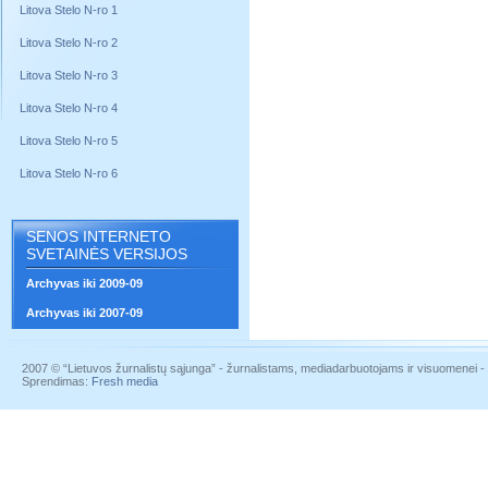
Litova Stelo N-ro 1
Litova Stelo N-ro 2
Litova Stelo N-ro 3
Litova Stelo N-ro 4
Litova Stelo N-ro 5
Litova Stelo N-ro 6
SENOS INTERNETO
SVETAINĖS VERSIJOS
Archyvas iki 2009-09
Archyvas iki 2007-09
2007 © “Lietuvos žurnalistų sąjunga” - žurnalistams, mediadarbuotojams ir visuomenei - į
Sprendimas:
Fresh media