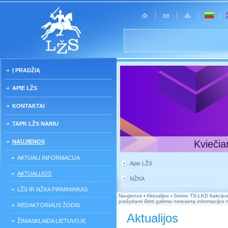
Į PRADŽIĄ
APIE LŽS
KONTAKTAI
TAPK LŽS NARIU
NAUJIENOS
Kviečia
AKTUALI INFORMACIJA
Apie LŽS
AKTUALIJOS
NŽKA
LŽS IR NŽKA PIRMININKAS
Naujienos
›
Aktualijos
›
Seimo TS-LKD frakcijos 
prašydami ištirti galimai neteisėtą informacijo
REDAKTORIAUS ŽODIS
Aktualijos
ŽINIASKLAIDA LIETUVOJE