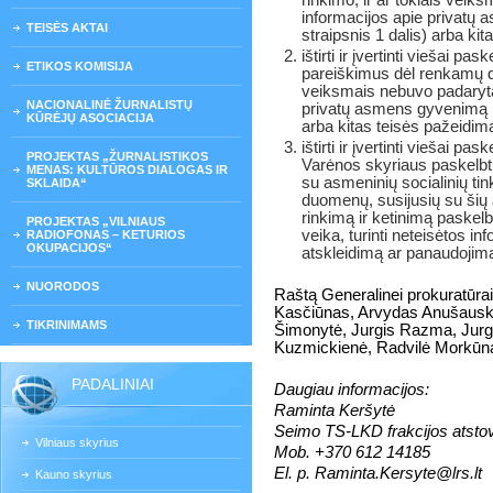
rinkimo, ir ar tokiais veik
informacijos apie privatų
TEISĖS AKTAI
straipsnis 1 dalis) arba ki
ištirti ir įvertinti viešai p
ETIKOS KOMISIJA
pareiškimus dėl renkamų du
veiksmais nebuvo padaryta 
NACIONALINĖ ŽURNALISTŲ
privatų asmens gyvenimą r
KŪRĖJŲ ASOCIACIJA
arba kitas teisės pažeidim
ištirti ir įvertinti viešai p
PROJEKTAS „ŽURNALISTIKOS
Varėnos skyriaus paskelb
MENAS: KULTŪROS DIALOGAS IR
su asmeninių socialinių ti
SKLAIDA“
duomenų, susijusių su šių 
rinkimą ir ketinimą paskelb
PROJEKTAS „VILNIAUS
veika, turinti neteisėtos 
RADIOFONAS – KETURIOS
OKUPACIJOS“
atskleidimą ar panaudojim
NUORODOS
Raštą Generalinei prokuratūrai
Kasčiūnas, Arvydas Anušauskas
TIKRINIMAMS
Šimonytė, Jurgis Razma, Jurgi
Kuzmickienė, Radvilė Morkūna
PADALINIAI
Daugiau informacijos:
Raminta Keršytė
Seimo TS-LKD frakcijos atsto
Vilniaus skyrius
Mob. +370 612 14185
El. p. Raminta.Kersyte@lrs.lt
Kauno skyrius