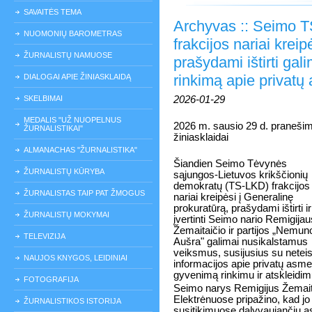
SAVAITĖS TEMA
Archyvas :: Seimo T
NUOMONIŲ BAROMETRAS
frakcijos nariai krei
ŽURNALISTŲ NAMUOSE
prašydami ištirti gal
rinkimą apie privat
DIALOGAI APIE ŽINIASKLAIDĄ
SKELBIMAI
2026-01-29
MEDALIS "UŽ NUOPELNUS
2026 m. sausio 29 d. praneši
ŽURNALISTIKAI"
žiniasklaidai
ALMANACHAS "ŽURNALISTIKA"
Šiandien Seimo Tėvynės
ŽURNALISTŲ KŪRYBA
sąjungos-Lietuvos krikščionių
demokratų (TS-LKD) frakcijos
ŽURNALISTAS TAIP PAT ŽMOGUS
nariai kreipėsi į Generalinę
prokuratūrą, prašydami ištirti ir
ŽURNALISTŲ MOKYMAI
įvertinti Seimo nario Remigijau
Žemaitaičio ir partijos „Nemun
TELEVIZIJA
Aušra" galimai nusikalstamus
veiksmus, susijusius su netei
NAUJOS KNYGOS, LEIDINIAI
informacijos apie privatų asm
gyvenimą rinkimu ir atskleidim
FOTOGRAFIJA
Seimo narys Remigijus Žemaita
Elektrėnuose pripažino, kad j
ŽURNALISTIKOS ISTORIJA
susitikimuose dalyvaujančių a