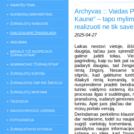
SAVAITĖS TEMA
Archyvas :: Vaidas P
NUOMONIŲ BAROMETRAS
Kaune” – tapo mylim
ŽURNALISTŲ NAMUOSE
realizuoti ne tik sa
DIALOGAI APIE ŽINIASKLAIDĄ
2025-04-27
SKELBIMAI
Laikas nestovi vietoje, išš
daugėja, tačiau juos sprendž
MEDALIS "UŽ NUOPELNUS
ŽURNALISTIKAI"
galime judėti toliau. Vie
pagrindinių, kaip su tiek pat r
ALMANACHAS "ŽURNALISTIKA"
padaryti daugiau, tad ženg
rimtą žingsnį. Nesame to
ŽURNALISTŲ KŪRYBA
stiprūs, kad galėtume turėt
išlaikyti rimtą komandą, t
ŽURNALISTAS TAIP PAT ŽMOGUS
nusprendėme pradėti bendrada
turinio valdymo sistemą išs
ŽURNALISTŲ MOKYMAI
procesas ilgas ir sudėtingas,
pranašumą, sudaryti geresnes 
TELEVIZIJA
turiniu. Apie juos plačiau dar
mūsų portalo versiją.
NAUJOS KNYGOS, LEIDINIAI
Derindamas perkėlimo klausi
dar nedarome, todėl su naujai
FOTOGRAFIJA
sugrįš vartotojų komentarai, 
pasiūlytos naujos informacij
ŽURNALISTIKOS ISTORIJA
judame su idėja, kad žmonė