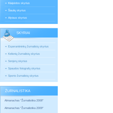
Klaipėdos skyrius
Šiaulių skyrius
Alytaus skyrius
SKYRIAI
Esperantininkų žurnalistų skyrius
Kelionių žurnalistų skyrius
Senjorų skyrius
Spaudos fotografų skyrius
Sporto žurnalistų skyrius
ŽURNALISTIKA
Almanachas "Žurnalistika 2008"
Almanachas "Žurnalistika 2009"