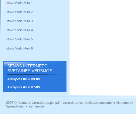
Litova Stelo N-ro 1
Litova Stelo N-ro 2
Litova Stelo N-ro 3
Litova Stelo N-ro 4
Litova Stelo N-ro 5
Litova Stelo N-ro 6
SENOS INTERNETO
SVETAINĖS VERSIJOS
Archyvas iki 2009-09
Archyvas iki 2007-09
2007 © “Lietuvos žurnalistų sąjunga” - žurnalistams, mediadarbuotojams ir visuomenei - į
Sprendimas:
Fresh media