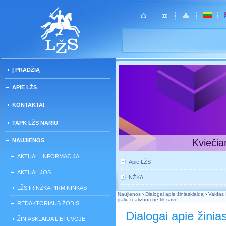
Į PRADŽIĄ
APIE LŽS
KONTAKTAI
TAPK LŽS NARIU
NAUJIENOS
Kviečia
AKTUALI INFORMACIJA
Apie LŽS
AKTUALIJOS
NŽKA
LŽS IR NŽKA PIRMININKAS
Naujienos
›
Dialogai apie žiniasklaidą
›
Vaidas 
galiu realizuoti ne tik save…
REDAKTORIAUS ŽODIS
Dialogai apie žinia
ŽINIASKLAIDA LIETUVOJE