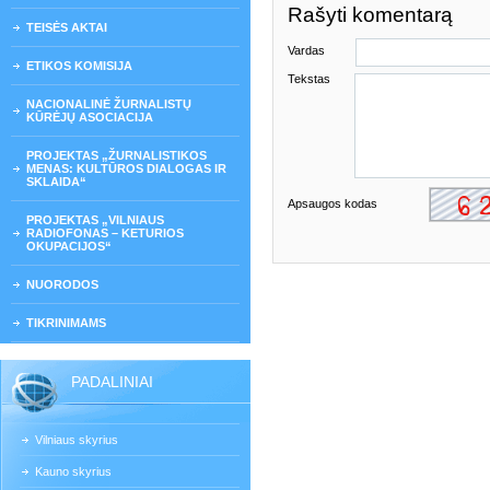
Rašyti komentarą
TEISĖS AKTAI
Vardas
ETIKOS KOMISIJA
Tekstas
NACIONALINĖ ŽURNALISTŲ
KŪRĖJŲ ASOCIACIJA
PROJEKTAS „ŽURNALISTIKOS
MENAS: KULTŪROS DIALOGAS IR
SKLAIDA“
Apsaugos kodas
PROJEKTAS „VILNIAUS
RADIOFONAS – KETURIOS
OKUPACIJOS“
NUORODOS
TIKRINIMAMS
PADALINIAI
Vilniaus skyrius
Kauno skyrius