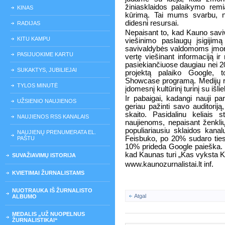
žiniasklaidos palaikymo remian
KINAS
kūrimą. Tai mums svarbu, nes
didesni resursai.
RADIJAS
Nepaisant to, kad Kauno saviv
KITU KAMPU
viešinimo paslaugų įsigijim
savivaldybės valdomoms įmon
PASIJUOKIME KARTU
vertę viešinant informaciją 
pasiekiančiuose daugiau nei 20
SUKAKTYS, JUBILIEJAI
projektą palaiko Google, t
Showcase programą. Medijų rė
TYLOS MINUTĖ
įdomesnį kultūrinį turinį su išl
Ir pabaigai, kadangi nauji p
UŽSIENIO NAUJIENOS
geriau pažinti savo auditoriją
skaito. Pasidalinu keliais 
NAUJIENOS RSS KANALAIS
naujienoms, nepaisant ženkli
populiariausiu sklaidos kana
NAUJIENŲ PRENUMERATA EL.
Feisbuko, po 20% sudaro ties
PAŠTU
10% prideda Google paieška. T
kad Kaunas turi „Kas vyksta K
SUVAŽIAVIMŲ ISTORIJA
www.kaunozurnalistai.lt inf.
KVIETIMAI ŽURNALISTAMS
NUOTRAUKA IŠ ŽURNALISTO
Atgal
ALBUMO
MEDALIS „UŽ NUOPELNUS
ŽURNALISTIKAI“