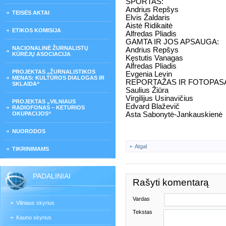
SPORTAS:
Andrius Repšys
TEISĖS AKTAI
Elvis Žaldaris
Aistė Ridikaitė
ETIKOS KOMISIJA
Alfredas Pliadis
GAMTA IR JOS APSAUGA:
NACIONALINĖ ŽURNALISTŲ
Andrius Repšys
KŪRĖJŲ ASOCIACIJA
Kęstutis Vanagas
Alfredas Pliadis
PROJEKTAS „ŽURNALISTIKOS
Evgenia Levin
MENAS: KULTŪROS DIALOGAS IR
REPORTAŽAS IR FOTOPAS
SKLAIDA“
Saulius Žiūra
Virgilijus Usinavičius
PROJEKTAS „VILNIAUS
Edvard Blaževič
RADIOFONAS – KETURIOS
OKUPACIJOS“
Asta Sabonytė-Jankauskienė
NUORODOS
Atgal
TIKRINIMAMS
PADALINIAI
Rašyti komentarą
Vardas
Vilniaus skyrius
Tekstas
Kauno skyrius