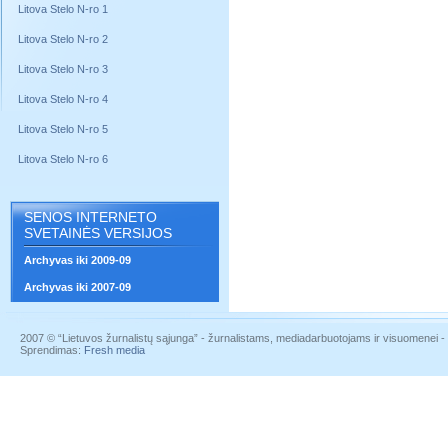
Litova Stelo N-ro 1
Litova Stelo N-ro 2
Litova Stelo N-ro 3
Litova Stelo N-ro 4
Litova Stelo N-ro 5
Litova Stelo N-ro 6
SENOS INTERNETO
SVETAINĖS VERSIJOS
Archyvas iki 2009-09
Archyvas iki 2007-09
2007 © “Lietuvos žurnalistų sąjunga” - žurnalistams, mediadarbuotojams ir visuomenei - į
Sprendimas:
Fresh media