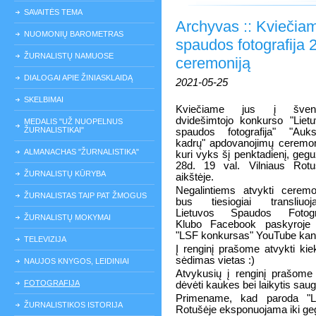
SAVAITĖS TEMA
Archyvas :: Kviečiam
NUOMONIŲ BAROMETRAS
spaudos fotografija
ŽURNALISTŲ NAMUOSE
ceremoniją
DIALOGAI APIE ŽINIASKLAIDĄ
2021-05-25
SKELBIMAI
Kviečiame jus į švent
dvidešimtojo konkurso "Liet
MEDALIS "UŽ NUOPELNUS
ŽURNALISTIKAI"
spaudos fotografija" "Auks
kadrų" apdovanojimų ceremon
ALMANACHAS "ŽURNALISTIKA"
kuri vyks šį penktadienį, geg
28d. 19 val. Vilniaus Rot
ŽURNALISTŲ KŪRYBA
aikštėje.
Negalintiems atvykti ceremo
ŽURNALISTAS TAIP PAT ŽMOGUS
bus tiesiogiai transliuoj
Lietuvos Spaudos Fotogr
ŽURNALISTŲ MOKYMAI
Klubo Facebook paskyroje 
"LSF konkursas" YouTube kanal
TELEVIZIJA
Į renginį prašome atvykti ki
sėdimas vietas :)
NAUJOS KNYGOS, LEIDINIAI
Atvykusių į renginį prašome 
FOTOGRAFIJA
dėvėti kaukes bei laikytis sau
Primename, kad paroda "Lie
ŽURNALISTIKOS ISTORIJA
Rotušėje eksponuojama iki ge