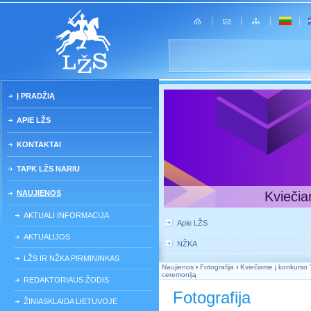
Į PRADŽIĄ
APIE LŽS
KONTAKTAI
TAPK LŽS NARIU
NAUJIENOS
Kviečia
AKTUALI INFORMACIJA
Apie LŽS
AKTUALIJOS
NŽKA
LŽS IR NŽKA PIRMININKAS
Naujienos
›
Fotografija
›
Kviečiame į konkurso 
ceremoniją
REDAKTORIAUS ŽODIS
Fotografija
ŽINIASKLAIDA LIETUVOJE