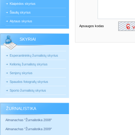
Klaipėdos skyrius
Šiaulių skyrius
Alytaus skyrius
Apsaugos kodas
SKYRIAI
Esperantininkų žurnalistų skyrius
Kelionių žurnalistų skyrius
Senjorų skyrius
Spaudos fotografų skyrius
Sporto žurnalistų skyrius
ŽURNALISTIKA
Almanachas "Žurnalistika 2008"
Almanachas "Žurnalistika 2009"