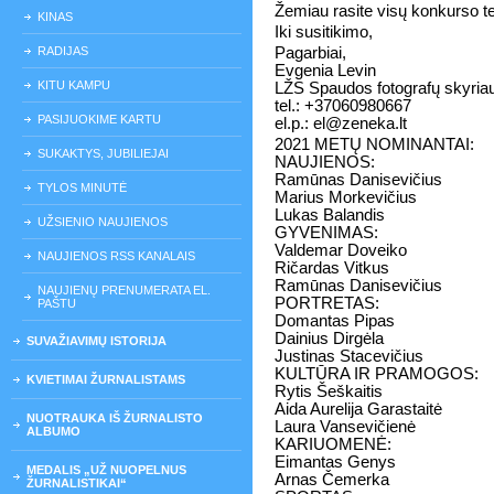
Žemiau rasite visų konkurso 
KINAS
Iki susitikimo,
RADIJAS
Pagarbiai,
Evgenia Levin
KITU KAMPU
LŽS Spaudos fotografų skyriau
tel.: +37060980667
PASIJUOKIME KARTU
el.p.: el@zeneka.lt
2021 METŲ NOMINANTAI:
SUKAKTYS, JUBILIEJAI
NAUJIENOS:
Ramūnas Danisevičius
TYLOS MINUTĖ
Marius Morkevičius
Lukas Balandis
UŽSIENIO NAUJIENOS
GYVENIMAS:
Valdemar Doveiko
NAUJIENOS RSS KANALAIS
Ričardas Vitkus
Ramūnas Danisevičius
NAUJIENŲ PRENUMERATA EL.
PORTRETAS:
PAŠTU
Domantas Pipas
Dainius Dirgėla
SUVAŽIAVIMŲ ISTORIJA
Justinas Stacevičius
KULTŪRA IR PRAMOGOS:
KVIETIMAI ŽURNALISTAMS
Rytis Šeškaitis
Aida Aurelija Garastaitė
NUOTRAUKA IŠ ŽURNALISTO
Laura Vansevičienė
ALBUMO
KARIUOMENĖ:
Eimantas Genys
MEDALIS „UŽ NUOPELNUS
Arnas Čemerka
ŽURNALISTIKAI“