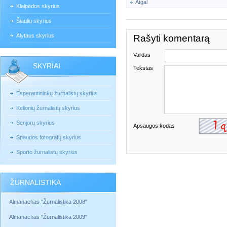
Atgal
Klaipėdos skyrius
Šiaulių skyrius
Alytaus skyrius
Rašyti komentarą
Vardas
SKYRIAI
Tekstas
Esperantininkų žurnalistų skyrius
Kelionių žurnalistų skyrius
Senjorų skyrius
Apsaugos kodas
Spaudos fotografų skyrius
Sporto žurnalistų skyrius
ŽURNALISTIKA
Almanachas "Žurnalistika 2008"
Almanachas "Žurnalistika 2009"