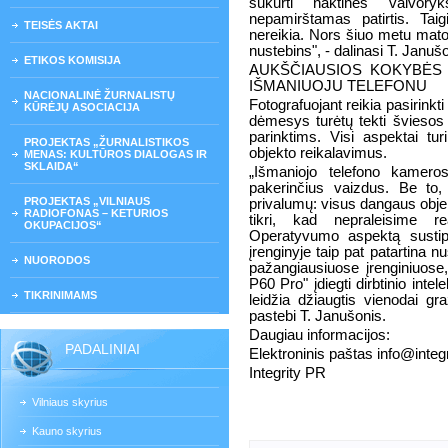
sukurti naktines vaivory
nepamirštamas patirtis. Taigi
TEISĖS AKTAI
nereikia. Nors šiuo metu mat
nustebins", - dalinasi T. Januš
ETIKOS KOMISIJA
AUKŠČIAUSIOS KOKYBĖS
IŠMANIUOJU TELEFONU
NACIONALINĖ ŽURNALISTŲ
Fotografuojant reikia pasirink
KŪRĖJŲ ASOCIACIJA
dėmesys turėtų tekti šviesos 
parinktims. Visi aspektai turi
PROJEKTAS „ŽURNALISTIKOS
objekto reikalavimus.
MENAS: KULTŪROS DIALOGAS IR
SKLAIDA“
„Išmaniojo telefono kamero
pakerinčius vaizdus. Be to, 
PROJEKTAS „VILNIAUS
privalumų: visus dangaus objek
RADIOFONAS – KETURIOS
tikri, kad nepraleisime re
OKUPACIJOS“
Operatyvumo aspektą susti
įrenginyje taip pat patartina 
NUORODOS
pažangiausiuose įrenginiuose
P60 Pro" įdiegti dirbtinio intel
TIKRINIMAMS
leidžia džiaugtis vienodai gr
pastebi T. Janušonis.
Daugiau informacijos:
PADALINIAI
Elektroninis paštas info@integri
Integrity PR
Vilniaus skyrius
Kauno skyrius