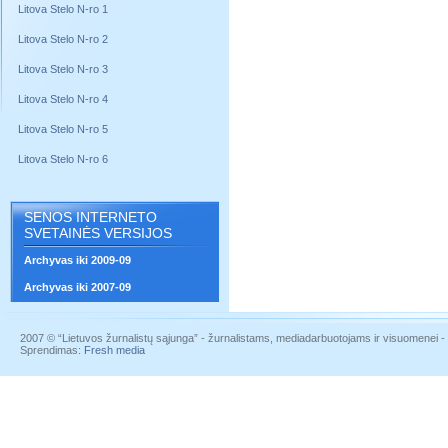
Litova Stelo N-ro 1
Litova Stelo N-ro 2
Litova Stelo N-ro 3
Litova Stelo N-ro 4
Litova Stelo N-ro 5
Litova Stelo N-ro 6
SENOS INTERNETO
SVETAINĖS VERSIJOS
Archyvas iki 2009-09
Archyvas iki 2007-09
2007 © “Lietuvos žurnalistų sąjunga” - žurnalistams, mediadarbuotojams ir visuomenei - į
Sprendimas:
Fresh media