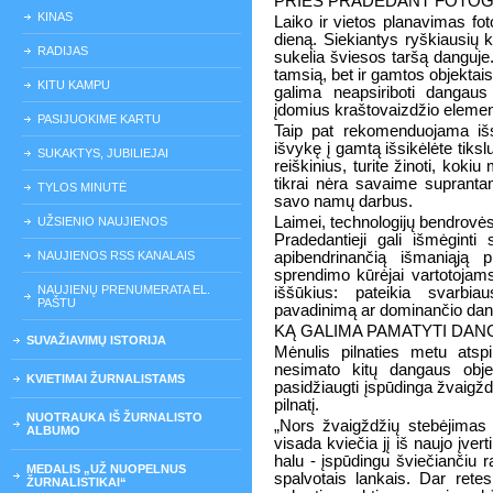
PRIEŠ PRADEDANT FOTOGR
KINAS
Laiko ir vietos planavimas fo
dieną. Siekiantys ryškiausių 
RADIJAS
sukelia šviesos taršą danguje.
tamsią, bet ir gamtos objektais
KITU KAMPU
galima neapsiriboti dangaus r
įdomius kraštovaizdžio elemen
PASIJUOKIME KARTU
Taip pat rekomenduojama išsi
išvykę į gamtą išsikėlėte tiks
SUKAKTYS, JUBILIEJAI
reiškinius, turite žinoti, kokiu
tikrai nėra savaime suprantam
TYLOS MINUTĖ
savo namų darbus.
Laimei, technologijų bendrovė
UŽSIENIO NAUJIENOS
Pradedantieji gali išmėginti
NAUJIENOS RSS KANALAIS
apibendrinančią išmaniąją 
sprendimo kūrėjai vartotojams
NAUJIENŲ PRENUMERATA EL.
iššūkius: pateikia svarbia
PAŠTU
pavadinimą ar dominančio dan
KĄ GALIMA PAMATYTI DAN
SUVAŽIAVIMŲ ISTORIJA
Mėnulis pilnaties metu atsp
nesimato kitų dangaus obje
KVIETIMAI ŽURNALISTAMS
pasidžiaugti įspūdinga žvaigž
pilnatį.
NUOTRAUKA IŠ ŽURNALISTO
„Nors žvaigždžių stebėjimas 
ALBUMO
visada kviečia jį iš naujo įver
halu - įspūdingu šviečiančiu r
MEDALIS „UŽ NUOPELNUS
spalvotais lankais. Dar retes
ŽURNALISTIKAI“