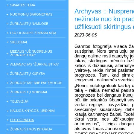
SAVAITĖS TEMA
Archyvas :: Nusprend
NUOMONIŲ BAROMETRAS
nežinote nuo ko prad
ŽURNALISTŲ NAMUOSE
užfiksuoti skirtingu
DIALOGAI APIE ŽINIASKLAIDĄ
2023-06-05
SKELBIMAI
Gamtos fotografija visada žav
sustiprina. Nors tamsiuoju 
MEDALIS "UŽ NUOPELNUS
ŽURNALISTIKAI"
dangų galime rasti daugybę į
takas, skirtingos mėnulio faz
ALMANACHAS "ŽURNALISTIKA"
kelios iš dažniausių alternatyv
įvairovę, reikia rimtai pasist
ŽURNALISTŲ KŪRYBA
prognozes. Tam, kad pirmieji
lengvesni - dalinamės svarbiau
ŽURNALISTAS TAIP PAT ŽMOGUS
„Norint nufotografuoti kažką
taką - reikia nemažai pasist
ŽURNALISTŲ MOKYMAI
prognozes bei dangaus kūnų ci
būti itin palankūs išbandyti 
TELEVIZIJA
vertas reginys: pavyzdžiui, 
šviečiantys sidabriškieji d
NAUJOS KNYGOS, LEIDINIAI
kraują kaitinantys žaibai. Todė
tikrai verta, nes užfiksuoja
FOTOGRAFIJA
artimuosius", - teigia dang
atstovas Tadas Janušonis.
ŽURNALISTIKOS ISTORIJA