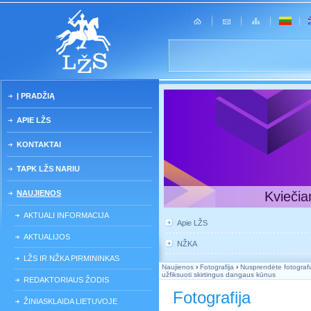
Į PRADŽIĄ
APIE LŽS
KONTAKTAI
TAPK LŽS NARIU
NAUJIENOS
Kviečia
AKTUALI INFORMACIJA
Apie LŽS
AKTUALIJOS
NŽKA
LŽS IR NŽKA PIRMININKAS
Naujienos
›
Fotografija
›
Nusprendėte fotografuo
užfiksuoti skirtingus dangaus kūnus
REDAKTORIAUS ŽODIS
Fotografija
ŽINIASKLAIDA LIETUVOJE