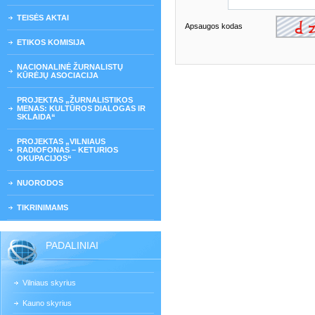
TEISĖS AKTAI
Apsaugos kodas
ETIKOS KOMISIJA
NACIONALINĖ ŽURNALISTŲ
KŪRĖJŲ ASOCIACIJA
PROJEKTAS „ŽURNALISTIKOS
MENAS: KULTŪROS DIALOGAS IR
SKLAIDA“
PROJEKTAS „VILNIAUS
RADIOFONAS – KETURIOS
OKUPACIJOS“
NUORODOS
TIKRINIMAMS
PADALINIAI
Vilniaus skyrius
Kauno skyrius