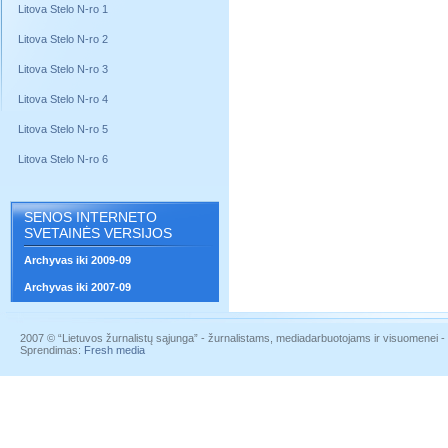
Litova Stelo N-ro 1
Litova Stelo N-ro 2
Litova Stelo N-ro 3
Litova Stelo N-ro 4
Litova Stelo N-ro 5
Litova Stelo N-ro 6
SENOS INTERNETO
SVETAINĖS VERSIJOS
Archyvas iki 2009-09
Archyvas iki 2007-09
2007 © “Lietuvos žurnalistų sąjunga” - žurnalistams, mediadarbuotojams ir visuomenei - į
Sprendimas:
Fresh media