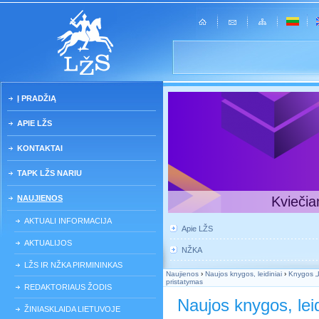
Į PRADŽIĄ
APIE LŽS
KONTAKTAI
TAPK LŽS NARIU
NAUJIENOS
Kviečia
AKTUALI INFORMACIJA
Apie LŽS
AKTUALIJOS
NŽKA
LŽS IR NŽKA PIRMININKAS
Naujienos
›
Naujos knygos, leidiniai
›
Knygos „
pristatymas
REDAKTORIAUS ŽODIS
Naujos knygos, leid
ŽINIASKLAIDA LIETUVOJE