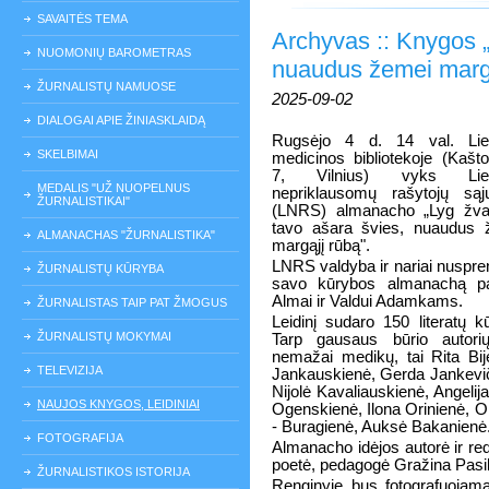
SAVAITĖS TEMA
Archyvas :: Knygos „
NUOMONIŲ BAROMETRAS
nuaudus žemei margą
ŽURNALISTŲ NAMUOSE
2025-09-02
DIALOGAI APIE ŽINIASKLAIDĄ
Rugsėjo 4 d. 14 val. Lie
SKELBIMAI
medicinos bibliotekoje (Kašt
7, Vilnius) vyks Liet
MEDALIS "UŽ NUOPELNUS
nepriklausomų rašytojų sąj
ŽURNALISTIKAI"
(LNRS) almanacho „Lyg žva
tavo ašara švies, nuaudus 
ALMANACHAS "ŽURNALISTIKA"
margąjį rūbą".
LNRS valdyba ir nariai nuspre
ŽURNALISTŲ KŪRYBA
savo kūrybos almanachą pas
Almai ir Valdui Adamkams.
ŽURNALISTAS TAIP PAT ŽMOGUS
Leidinį sudaro 150 literatų k
ŽURNALISTŲ MOKYMAI
Tarp gausaus būrio autori
nemažai medikų, tai Rita Bij
TELEVIZIJA
Jankauskienė, Gerda Jankeviči
Nijolė Kavaliauskienė, Angelij
NAUJOS KNYGOS, LEIDINIAI
Ogenskienė, Ilona Orinienė, Or
- Buragienė, Auksė Bakanienė
FOTOGRAFIJA
Almanacho idėjos autorė ir red
poetė, pedagogė Gražina Pasi
ŽURNALISTIKOS ISTORIJA
Renginyje bus fotografuojama