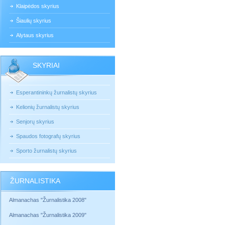
Klaipėdos skyrius
Šiaulių skyrius
Alytaus skyrius
SKYRIAI
Esperantininkų žurnalistų skyrius
Kelionių žurnalistų skyrius
Senjorų skyrius
Spaudos fotografų skyrius
Sporto žurnalistų skyrius
ŽURNALISTIKA
Almanachas "Žurnalistika 2008"
Almanachas "Žurnalistika 2009"