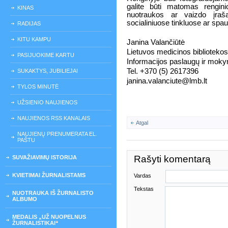
galite būti matomas rengin
KINAS
nuotraukos ar vaizdo įraša
socialiniuose tinkluose ar spau
RADIJAS
KITU KAMPU
Janina Valančiūtė
Lietuvos medicinos bibliotekos
PASIJUOKIME KARTU
Informacijos paslaugų ir mokym
Tel. +370 (5) 2617396
SUKAKTYS, JUBILIEJAI
janina.valanciute@lmb.lt
TYLOS MINUTĖ
UŽSIENIO NAUJIENOS
NAUJIENOS RSS KANALAIS
Atgal
NAUJIENŲ PRENUMERATA EL.
PAŠTU
Rašyti komentarą
SUVAŽIAVIMŲ ISTORIJA
KVIETIMAI ŽURNALISTAMS
Vardas
Tekstas
NUOTRAUKA IŠ ŽURNALISTO
ALBUMO
MEDALIS „UŽ NUOPELNUS
ŽURNALISTIKAI“