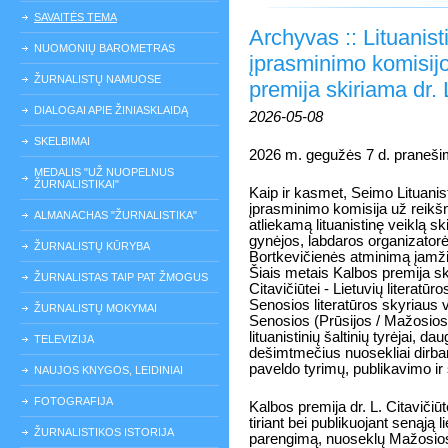
SAVAITĖS TEMA
Archyvas :: Lituanisti
NUOMONIŲ BAROMETRAS
įprasminimo komisij
ŽURNALISTŲ NAMUOSE
premija skiriama dr. L
DIALOGAI APIE ŽINIASKLAIDĄ
2026-05-08
SKELBIMAI
2026 m. gegužės 7 d. pranešim
MEDALIS "UŽ NUOPELNUS
ŽURNALISTIKAI"
Kaip ir kasmet, Seimo Lituanist
įprasminimo komisija už reikšm
ALMANACHAS "ŽURNALISTIKA"
atliekamą lituanistinę veiklą sk
gynėjos, labdaros organizatorė
ŽURNALISTŲ KŪRYBA
Bortkevičienės atminimą įamži
Šiais metais Kalbos premija ski
ŽURNALISTAS TAIP PAT ŽMOGUS
Citavičiūtei - Lietuvių literatūro
Senosios literatūros skyriaus 
ŽURNALISTŲ MOKYMAI
Senosios (Prūsijos / Mažosios L
lituanistinių šaltinių tyrėjai, da
TELEVIZIJA
dešimtmečius nuosekliai dirbanč
paveldo tyrimų, publikavimo ir 
NAUJOS KNYGOS, LEIDINIAI
FOTOGRAFIJA
Kalbos premija dr. L. Citavičiūt
tiriant bei publikuojant senąją 
ŽURNALISTIKOS ISTORIJA
parengimą, nuoseklų Mažosios L