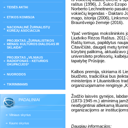
raštus (1996), J. Šulco Ezopo 
TEISĖS AKTAI
Norberto Lechneitnerio pasakoj
vokiečių legendas - Daktaro Jo
ETIKOS KOMISIJA
mago, istorija (2006), Linksmos
Braunšveigo žemėje (2016).
NACIONALINĖ ŽURNALISTŲ
KŪRĖJŲ ASOCIACIJA
Ypač vertingas mokslininkės įdi
Liudviko Rėzos Raštus. 2011-2
PROJEKTAS „ŽURNALISTIKOS
Raštų tomus, papildytus naujaus
MENAS: KULTŪROS DIALOGAS IR
Citavičiūtė, daugelį metų tyri
SKLAIDA“
kūrybinį palikimą, aktualizavo j
universiteto profesorių, kalbėjus
PROJEKTAS „VILNIAUS
tapatybę Prūsijoje.
RADIOFONAS – KETURIOS
OKUPACIJOS“
Kalbos premija, skiriama iš Li
NUORODOS
biudžeto, tradiciškai bus įteik
ministerijos ir Lituanistikos tr
TIKRINIMAMS
organizuojamame renginyje „K
Žodžio laisvės gynėjos, labdar
PADALINIAI
(1873-1945 m.) atminimą įamži
neatlygintinai atliekamą lituani
organizacijoms ar institucijoms
Vilniaus skyrius
Kauno skyrius
Daugiau informacijos: