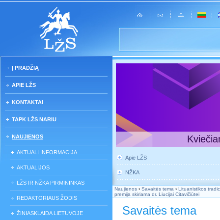
Į PRADŽIĄ
APIE LŽS
KONTAKTAI
TAPK LŽS NARIU
NAUJIENOS
Kviečia
AKTUALI INFORMACIJA
Apie LŽS
AKTUALIJOS
NŽKA
LŽS IR NŽKA PIRMININKAS
Naujienos
›
Savaitės tema
›
Lituanistikos trad
premija skiriama dr. Liucijai Citavičiūtei
REDAKTORIAUS ŽODIS
Savaitės tema
ŽINIASKLAIDA LIETUVOJE