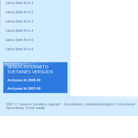
Litova Stelo N-ro 1
Litova Stelo N-ro 2
Litova Stelo N-ro 3
Litova Stelo N-ro 4
Litova Stelo N-ro 5
Litova Stelo N-ro 6
SENOS INTERNETO
SVETAINĖS VERSIJOS
Archyvas iki 2009-09
Archyvas iki 2007-09
2007 © “Lietuvos žurnalistų sąjunga” - žurnalistams, mediadarbuotojams ir visuomenei - į
Sprendimas:
Fresh media