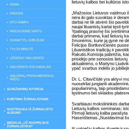
lietuvių kalbos bei kultūros isto
KINAS
„Mažosios Lietuvos vaidmuo išsa
RADIJAS
nėra iki galo suvoktas ir deram
darbai ne tik atvėrė šio paveld
KITU KAMPU
naujai lituanistų kartai tęsti
Ypatingą prasmę šis įvertinim
PASIJUOKIME KARTU
darbai primena, kad lietuvių k
SUKAKTYS, JUBILIEJAI
žmonėmis, kurie ją gynė ne dėl 
Felicijos Bortkevičienės puosel
TYLOS MINUTĖ
Lituanistikos tradicijų ir pave
Rakutis.Komisija pabrėžia, kad
UŽSIENIO NAUJIENOS
prisidėjo prie senosios lietuvių
aktualinimo, o Martyno Liudvi
NAUJIENOS RSS KANALAIS
ypač svarbus indėlis jo jubilie
NAUJIENŲ PRENUMERATA EL.
Dr. L. Citavičiūtė yra aktyvi mok
PAŠTU
nuosekliai jungianti akademiniu
populiarinimą, taip prisidėdama 
SUVAŽIAVIMŲ ISTORIJA
tęstinumo bei sklaidos plates
KVIETIMAI ŽURNALISTAMS
Svarbiausi mokslininkės darbai
Lietuvių kalbos seminaras: istor
NUOTRAUKA IŠ ŽURNALISTO
ALBUMO
Pirmoji lietuvių kalba parašyta
Hasenšteinas „Nusidavimai šv
MEDALIS „UŽ NUOPELNUS
ŽURNALISTIKAI“
Iš vokiečių kalbos išvertė ir 