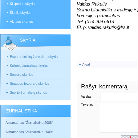
Valdas Rakutis
Klaipėdos skyrius
Seimo Lituanistikos tradicijų i
Šiaulių skyrius
komisijos pirmininkas
Tel. (0 5) 209 6613
Alytaus skyrius
El. p. valdas.rakutis@lrs.lt
SKYRIAI
Esperantininkų žurnalistų skyrius
Atgal
Kelionių žurnalistų skyrius
Senjorų skyrius
Spaudos fotografų skyrius
Rašyti komentarą
Sporto žurnalistų skyrius
Vardas
Tekstas
ŽURNALISTIKA
Almanachas "Žurnalistika 2008"
Almanachas "Žurnalistika 2009"