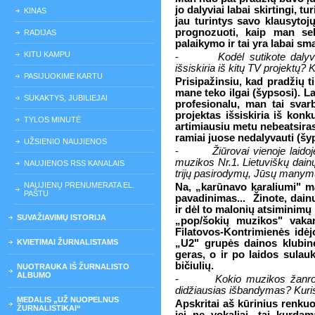
jo dalyviai labai skirtingi, t
KINAS
jau turintys savo klausytojų
prognozuoti, kaip man sek
RADIJAS
palaikymo ir tai yra labai sm
KITU KAMPU
-
Kodėl sutikote daly
išsiskiria iš kitų TV projektų?
PASIJUOKIME KARTU
Prisipažinsiu, kad pradžių ti
mane teko ilgai (šypsosi). L
SUKAKTYS, JUBILIEJAI
profesionalu, man tai svarb
projektas išsiskiria iš kon
TYLOS MINUTĖ
artimiausiu metu nebeatsira
ramiai juose nedalyvauti (šy
UŽSIENIO NAUJIENOS
-
Žiūrovai vienoje laido
muzikos Nr.1. Lietuviškų dainų
NAUJIENOS RSS KANALAIS
trijų pasirodymų, Jūsų manym
NAUJIENŲ PRENUMERATA EL.
Na, „karūnavo karaliumi" m
PAŠTU
pavadinimas... Žinote, dainu
ir dėl to malonių atsiminimų n
SUVAŽIAVIMŲ ISTORIJA
„pop/šokių muzikos" vakar
Filatovos-Kontrimienės idėj
KVIETIMAI ŽURNALISTAMS
„U2" grupės dainos klubinę
geras, o ir po laidos sulau
bičiulių.
NUOTRAUKA IŠ ŽURNALISTO
ALBUMO
-
Kokio muzikos žanro
didžiausias išbandymas? Kuri
MEDALIS „UŽ NUOPELNUS
Apskritai aš kūrinius renku
ŽURNALISTIKAI“