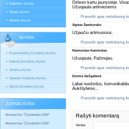
Dirbom kartu jaunystėje. Visada
Klaipėdos skyrius
Užuojauta artimiesiems
Šiaulių skyrius
Pranešti apie netinkamą 
Alytaus skyrius
Sigitas Šamborskis
Užjaučiu artimuosius.
SKYRIAI
Pranešti apie netinkamą 
Raimundas Kaminskas
Esperantininkų žurnalistų skyrius
Užuojauta. Pažinojau.
Kelionių žurnalistų skyrius
Pranešti apie netinkamą 
Senjorų skyrius
Dzintra Varžgalienė
Spaudos fotografų skyrius
Labai nuoširdus, komunikabilu
Sporto žurnalistų skyrius
Aukštybėse...
Pranešti apie netinkamą 
ŽURNALISTIKA
Rašyti komentarą
Almanachas "Žurnalistika 2008"
Almanachas "Žurnalistika 2009"
Vardas