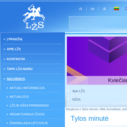
Į PRADŽIĄ
APIE LŽS
KONTAKTAI
TAPK LŽS NARIU
NAUJIENOS
Kviečia
AKTUALI INFORMACIJA
Apie LŽS
AKTUALIJOS
NŽKA
LŽS IR NŽKA PIRMININKAS
Naujienos
›
Tylos minutė
›
Mirė žurnalistas, red
REDAKTORIAUS ŽODIS
Tylos minutė
ŽINIASKLAIDA LIETUVOJE