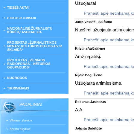
Užuojauta!
TEISĖS AKTAI
Pranešti apie netinkamą 
ETIKOS KOMISIJA
Julija Vitkutė - Šiušienė
NACIONALINĖ ŽURNALISTŲ
Nuoširdi užuojauta artimiesie
KŪRĖJŲ ASOCIACIJA
Pranešti apie netinkamą 
PROJEKTAS „ŽURNALISTIKOS
MENAS: KULTŪROS DIALOGAS IR
Kristina Vaičaitienė
SKLAIDA“
Amžiną atilsį.
PROJEKTAS „VILNIAUS
RADIOFONAS – KETURIOS
Pranešti apie netinkamą 
OKUPACIJOS“
Nijolė Bogužienė
NUORODOS
Užuojauta artimiesiems.
TIKRINIMAMS
Pranešti apie netinkamą 
Robertas Jasinskas
PADALINIAI
A.A.
Pranešti apie netinkamą 
Vilniaus skyrius
Jolanta Babiliūtė
Kauno skyrius