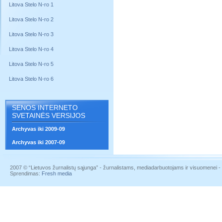
Litova Stelo N-ro 1
Litova Stelo N-ro 2
Litova Stelo N-ro 3
Litova Stelo N-ro 4
Litova Stelo N-ro 5
Litova Stelo N-ro 6
SENOS INTERNETO
SVETAINĖS VERSIJOS
Archyvas iki 2009-09
Archyvas iki 2007-09
2007 © “Lietuvos žurnalistų sąjunga” - žurnalistams, mediadarbuotojams ir visuomenei - į
Sprendimas:
Fresh media