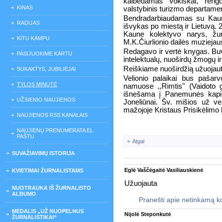
kalbėdamas vokiškai, rengd
KINAS
valstybinis turizmo departament
Bendradarbiaudamas su Kauno
RADIJAS
išvykas po miestą ir Lietuvą.
Kaune kolektyvo narys, žur
KITU KAMPU
M.K.Čiurlionio dailės muzieja
Redagavo ir vertė knygas. Buvę
PASIJUOKIME KARTU
intelektualų, nuoširdų žmogų i
Reiškiame nuoširdžią užuojautą
SUKAKTYS, JUBILIEJAI
Velionio palaikai bus pašarvo
TYLOS MINUTĖ
namuose ,,Rimtis" (Vaidoto 
išnešama į Panemunės kapine
UŽSIENIO NAUJIENOS
Joneliūnai. Šv. mišios už ve
mažojoje Kristaus Prisikėlimo 
NAUJIENOS RSS KANALAIS
NAUJIENŲ PRENUMERATA EL.
PAŠTU
Atgal
SUVAŽIAVIMŲ ISTORIJA
Eglė Vaščėgaitė Vasiliauskienė
KVIETIMAI ŽURNALISTAMS
Užuojauta
NUOTRAUKA IŠ ŽURNALISTO
ALBUMO
Pranešti apie netinkamą 
MEDALIS „UŽ NUOPELNUS
Nijolė Steponkutė
ŽURNALISTIKAI“