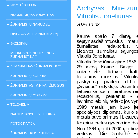
SAVAITĖS TEMA
Archyvas :: Mirė žurn
Vituolis Joneliūnas
NUOMONIŲ BAROMETRAS
2025-10-08
ŽURNALISTŲ NAMUOSE
DIALOGAI APIE ŽINIASKLAIDĄ
Kaune spalio 7 dieną, e
septyniasdešimtuosius met
SKELBIMAI
žurnalistas, redaktorius, v
Lietuvos žurnalistų sąjungo
MEDALIS "UŽ NUOPELNUS
Vituolis Joneliūnas.
ŽURNALISTIKAI"
Vituolis Joneliūnas gimė 1956
ALMANACHAS "ŽURNALISTIKA"
29 dieną Kaune. Baigęs V
universitete lietuvių ka
ŽURNALISTŲ KŪRYBA
literatūros mokslus, Vituol
paskyrimą pradėjo dirbt
ŽURNALISTAS TAIP PAT ŽMOGUS
,,Šviesos" leidykloje. Dešimtm
lietuvių kalbos ir literatūros r
ŽURNALISTŲ MOKYMAI
redaktorius, penkerius - es
lavinimo leidinių redakcijos vy
TELEVIZIJA
1989 metais jam buvo įteik
specialybės diplomas, kurio 
NAUJOS KNYGOS, LEIDINIAI
metais buvo priimtas į Lietuvo
Kelerius metus gyveno ir dirbo
FOTOGRAFIJA
Nuo 1994-ųjų iki 2000-ųjų buv
ŽURNALISTIKOS ISTORIJA
vedėjas, ,,Die Deutsche Ru