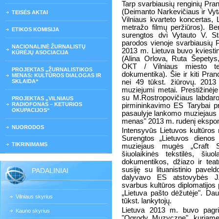
Tarp svarbiausių renginių Pra
(Deimanto Narkevičiaus ir Vyt
TEISĖS AKTAI
Vilniaus kvarteto koncertas, 
metražo filmų peržiūros). Ben
ETIKOS KOMISIJA
surengtos dvi Vytauto V. St
parodos vienoje svarbiausių P
NACIONALINĖ ŽURNALISTŲ
2013 m. Lietuva buvo kviestinė
KŪRĖJŲ ASOCIACIJA
(Alina Orlova, Ruta Šepety
OKT / Vilniaus miesto tea
PROJEKTAS „ŽURNALISTIKOS
dokumentika). Šie ir kiti Pran
MENAS: KULTŪROS DIALOGAS IR
SKLAIDA“
nei 49 tūkst. žiūrovų. 201
muziejumi metai. Prestižinėj
su M.Rostropovičiaus labdar
PROJEKTAS „VILNIAUS
RADIOFONAS – KETURIOS
pirmininkavimo ES Tarybai pra
OKUPACIJOS“
pasaulyje lankomo muziejaus 
menas" 2013 m. rudenį eksponu
NUORODOS
Intensyvūs Lietuvos kultūros 
Surengtos „Lietuvos dienos F
TIKRINIMAMS
muziejaus mugės „Craft Sh
šiuolaikinės tekstilės, šiuo
dokumentikos, džiazo ir teatr
susiję su lituanistinio pavel
PADALINIAI
dalyvavo ES atstovybės JA
svarbus kultūros diplomatijos
„Lietuva pašto dėžutėje". Da
Vilniaus skyrius
tūkst. lankytojų.
Lietuva 2013 m. buvo pagri
Kauno skyrius
"Ogrody Muzyczne", kuriame