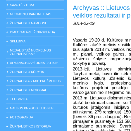
SAVAITĖS TEMA
Archyvas :: Lietuvos 
veiklos rezultatai ir 
NUOMONIŲ BAROMETRAS
2014-02-19
ŽURNALISTŲ NAMUOSE
DIALOGAI APIE ŽINIASKLAIDĄ
Vasario 19-20 d. Kultūros min
SKELBIMAI
Kultūros atašė metinis susiti
bus aptarti 2013 m. veiklos rez
MEDALIS "UŽ NUOPELNUS
m. planai, veiklos gairės, si
ŽURNALISTIKAI"
užsienio šalyse organizuo
ALMANACHAS "ŽURNALISTIKA"
kokybę ir poveikį.
2013-ieji, Lietuvos pirmi
ŽURNALISTŲ KŪRYBA
Tarybai metai, buvo itin sėkm
Lietuvos kultūrą užsienio š
ŽURNALISTAS TAIP PAT ŽMOGUS
meninio lygio, profesionali
kultūros projektai prisidėjo
ŽURNALISTŲ MOKYMAI
vardo garsinimo ir teigiamo m
2013 m. Lietuvos diplomatinės
TELEVIZIJA
atašė bendradarbiaudami su Ta
kultūros įstaigomis inicija
NAUJOS KNYGOS, LEIDINIAI
atitinkamai 279 renginius), 1
(beveik 86 proc. daugiau). Ren
FOTOGRAFIJA
pirmajame pusmetyje 151.586 
pirmajame pusmetyje. Svarbus
ŽURNALISTIKOS ISTORIJA
užsienio žiniasklaidoje. Jų 20