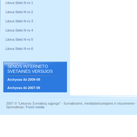
Litova Stelo N-ro 1
Litova Stelo N-ro 2
Litova Stelo N-ro 3
Litova Stelo N-ro 4
Litova Stelo N-ro 5
Litova Stelo N-ro 6
SENOS INTERNETO
SVETAINĖS VERSIJOS
Archyvas iki 2009-09
Archyvas iki 2007-09
2007 © “Lietuvos žurnalistų sąjunga” - žurnalistams, mediadarbuotojams ir visuomenei - į
Sprendimas:
Fresh media