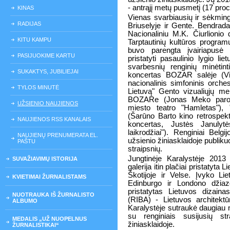
- antrąjį metų pusmetį (17 proc
KINAS
Vienas svarbiausių ir sėkming
RADIJAS
Briuselyje ir Gente. Bendradar
Nacionaliniu M.K. Čiurlionio 
KITU KAMPU
Tarptautinių kultūros program
buvo parengta įvairiapusė 
PASIJUOKIME KARTU
pristatyti pasaulinio lygio li
svarbesnių renginių minėtin
SUKAKTYS, JUBILIEJAI
koncertas BOZAR salėje (Vi
nacionalinis simfoninis orche
TYLOS MINUTĖ
Lietuvą" Gento vizualiųjų m
BOZARe (Jonas Meko paroda,
UŽSIENIO NAUJIENOS
miesto teatro "Hamletas"),
(Šarūno Barto kino retrospekt
NAUJIENOS RSS KANALAIS
koncertas, Justės Janulyt
laikrodžiai"). Renginiai Belg
NAUJIENŲ PRENUMERATA EL.
užsienio žiniasklaidoje publik
PAŠTU
straipsnių.
Jungtinėje Karalystėje 2013
SUVAŽIAVIMŲ ISTORIJA
galerija itin plačiai pristatyta
Škotijoje ir Velse. Įvyko Li
KVIETIMAI ŽURNALISTAMS
Edinburgo ir Londono džiazo
pristatytas Lietuvos dizainas
NUOTRAUKA IŠ ŽURNALISTO
(RIBA) - Lietuvos architektū
ALBUMO
Karalystėje sutraukė daugiau n
su renginiais susijusių str
MEDALIS „UŽ NUOPELNUS
žiniasklaidoje.
ŽURNALISTIKAI“