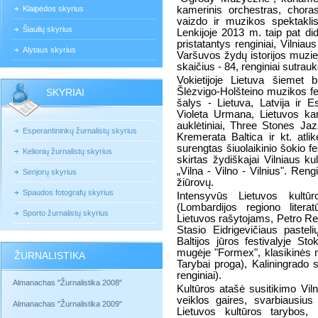
Klaipėdos skyrius
kamerinis orchestras, choras
vaizdo ir muzikos spektaklis
Šiaulių skyrius
Lenkijoje 2013 m. taip pat di
pristatantys renginiai, Vilnia
Alytaus skyrius
Varšuvos žydų istorijos muziej
skaičius - 84, renginiai sutrauk
Vokietijoje Lietuva šiemet
Šlėzvigo-Holšteino muzikos fes
SKYRIAI
šalys - Lietuva, Latvija ir Es
Violeta Urmana, Lietuvos ka
auklėtiniai, Three Stones Ja
Esperantininkų žurnalistų skyrius
Kremerata Baltica ir kt. atli
surengtas šiuolaikinio šokio f
Kelionių žurnalistų skyrius
skirtas žydiškajai Vilniaus ku
„Vilna - Vilno - Vilnius". Reng
Senjorų skyrius
žiūrovų.
Spaudos fotografų skyrius
Intensyvūs Lietuvos kultūr
(Lombardijos regiono litera
Sporto žurnalistų skyrius
Lietuvos rašytojams, Petro Rep
Stasio Eidrigevičiaus pasteli
Baltijos jūros festivalyje St
mugėje "Formex", klasikinės 
ŽURNALISTIKA
Tarybai proga), Kaliningrado sri
renginiai).
Almanachas "Žurnalistika 2008"
Kultūros atašė susitikimo Vi
veiklos gaires, svarbiausius
Almanachas "Žurnalistika 2009"
Lietuvos kultūros tarybos, 