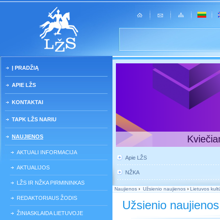
Į PRADŽIĄ
APIE LŽS
KONTAKTAI
TAPK LŽS NARIU
NAUJIENOS
Kviečia
AKTUALI INFORMACIJA
Apie LŽS
AKTUALIJOS
NŽKA
LŽS IR NŽKA PIRMININKAS
Naujienos
›
Užsienio naujienos
›
Lietuvos kultū
REDAKTORIAUS ŽODIS
Užsienio naujienos
ŽINIASKLAIDA LIETUVOJE