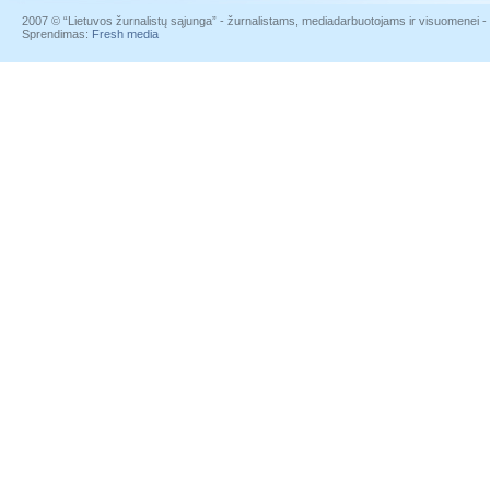
2007 © “Lietuvos žurnalistų sąjunga” - žurnalistams, mediadarbuotojams ir visuomenei - į
Sprendimas:
Fresh media