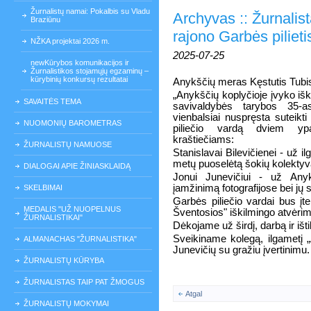
Žurnalistų namai: Pokalbis su Vladu
Archyvas :: Žurnalis
Braziūnu
rajono Garbės pilieti
NŽKA projektai 2026 m.
2025-07-25
newKūrybos komunikacijos ir
Žurnalistikos stojamųjų egzaminų –
kūrybinių konkursų rezultatai
Anykščių meras Kęstutis Tubis
„Anykščių koplyčioje įvyko iš
SAVAITĖS TEMA
savivaldybės tarybos 35-
vienbalsiai nuspręsta suteikt
NUOMONIŲ BAROMETRAS
piliečio vardą dviem ypat
kraštiečiams:
ŽURNALISTŲ NAMUOSE
Stanislavai Bilevičienei - už ilg
metų puoselėtą šokių kolektyv
DIALOGAI APIE ŽINIASKLAIDĄ
Jonui Junevičiui - už Any
įamžinimą fotografijose bei jų s
SKELBIMAI
Garbės piliečio vardai bus įte
MEDALIS "UŽ NUOPELNUS
Šventosios" iškilmingo atvėri
ŽURNALISTIKAI"
Dėkojame už širdį, darbą ir i
Sveikiname kolegą, ilgametį 
ALMANACHAS "ŽURNALISTIKA"
Junevičių su gražiu įvertinimu.
ŽURNALISTŲ KŪRYBA
ŽURNALISTAS TAIP PAT ŽMOGUS
Atgal
ŽURNALISTŲ MOKYMAI