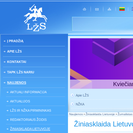
Į PRADŽIĄ
APIE LŽS
KONTAKTAI
TAPK LŽS NARIU
NAUJIENOS
Kviečia
AKTUALI INFORMACIJA
Apie LŽS
AKTUALIJOS
NŽKA
LŽS IR NŽKA PIRMININKAS
Naujienos
›
Žiniasklaida Lietuvoje
›
Žurnalistas
REDAKTORIAUS ŽODIS
Žiniasklaida Lietuv
ŽINIASKLAIDA LIETUVOJE