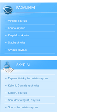
PADALINIAI
Vilniaus skyrius
Kauno skyrius
Klaipėdos skyrius
Šiaulių skyrius
Alytaus skyrius
SKYRIAI
Esperantininkų žurnalistų skyrius
Kelionių žurnalistų skyrius
Senjorų skyrius
Spaudos fotografų skyrius
Sporto žurnalistų skyrius