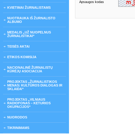
Apsaugos kodas
KVIETIMAI ŽURNALISTAMS
NUOTRAUKA IŠ ŽURNALISTO
ALBUMO
MEDALIS „UŽ NUOPELNUS
ŽURNALISTIKAI“
TEISĖS AKTAI
ETIKOS KOMISIJA
NACIONALINĖ ŽURNALISTŲ
KŪRĖJŲ ASOCIACIJA
PROJEKTAS „ŽURNALISTIKOS
MENAS: KULTŪROS DIALOGAS IR
SKLAIDA“
PROJEKTAS „VILNIAUS
RADIOFONAS – KETURIOS
OKUPACIJOS“
NUORODOS
TIKRINIMAMS