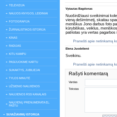
TELEVIZIJA
Vytautas Bagdonas
NAUJOS KNYGOS, LEIDINIAI
Nuoširdžiausi sveikinimai koleg
vieną dešimtmetį, skaitau spa
FOTOGRAFIJA
meniškus Jono darbus foto p
kūrybiškas, veiklus, meniškos
ŽURNALISTIKOS ISTORIJA
patriotas yra vertas pagarbos i
KINAS
Pranešti apie netinkamą 
RADIJAS
Elena Juodelienė
KITU KAMPU
Sveikinu.
PASIJUOKIME KARTU
Pranešti apie netinkamą 
SUKAKTYS, JUBILIEJAI
Rašyti komentarą
TYLOS MINUTĖ
Vardas
UŽSIENIO NAUJIENOS
Tekstas
NAUJIENOS RSS KANALAIS
NAUJIENŲ PRENUMERATA EL.
PAŠTU
SUVAŽIAVIMŲ ISTORIJA