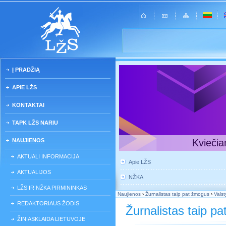
Į PRADŽIĄ
APIE LŽS
KONTAKTAI
TAPK LŽS NARIU
NAUJIENOS
Kviečia
AKTUALI INFORMACIJA
Apie LŽS
AKTUALIJOS
NŽKA
LŽS IR NŽKA PIRMININKAS
Naujienos
›
Žurnalistas taip pat žmogus
›
Valst
REDAKTORIAUS ŽODIS
Žurnalistas taip p
ŽINIASKLAIDA LIETUVOJE