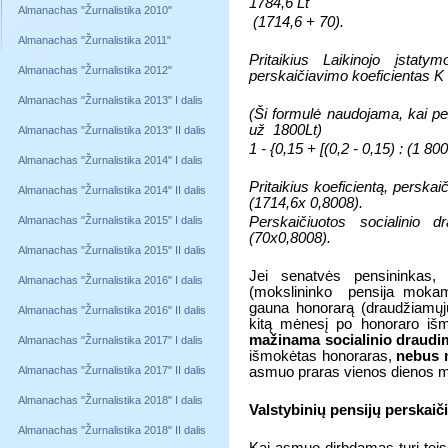
1784,6 Lt
Almanachas "Žurnalistika 2010"
(1714,6 + 70).
Almanachas "Žurnalistika 2011"
Pritaikius Laikinojo įstat
Almanachas "Žurnalistika 2012"
perskaičiavimo
koeficientas K
Almanachas "Žurnalistika 2013" I dalis
(Ši formulė naudojama, kai p
už
1800Lt)
Almanachas "Žurnalistika 2013" II dalis
1 - {0,15 + [(0,2 - 0,15) : (1 80
Almanachas "Žurnalistika 2014" I dalis
Pritaikius koeficientą, perska
Almanachas "Žurnalistika 2014" II dalis
(1714,6x 0,8008).
Almanachas "Žurnalistika 2015" I dalis
Perskaičiuotos socialinio
(70x0,8008).
Almanachas "Žurnalistika 2015" II dalis
Jei senatvės pensininkas, 
Almanachas "Žurnalistika 2016" I dalis
(mokslininko
pensija mokam
gauna honorarą (draudžiamųjų
Almanachas "Žurnalistika 2016" II dalis
kitą mėnesį po honoraro išm
mažinama socialinio draudi
Almanachas "Žurnalistika 2017" I dalis
išmokėtas honoraras,
nebus 
Almanachas "Žurnalistika 2017" II dalis
asmuo praras vienos dienos mo
Almanachas "Žurnalistika 2018" I dalis
Valstybinių pensijų perskai
Almanachas "Žurnalistika 2018" II dalis