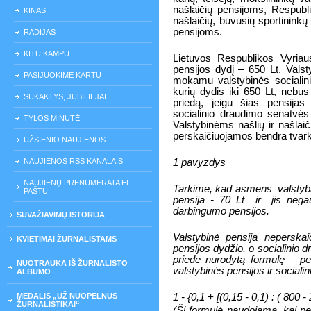
našlaičių pensijoms, Respubli
KINAS
našlaičių, buvusių sportininkų
pensijoms.
RADIJAS
KITU KAMPU
Lietuvos Respublikos Vyriaus
pensijos dydį – 650 Lt. Valst
PASIJUOKIME KARTU
mokamu valstybinės socialini
kurių dydis iki 650 Lt, nebu
SUKAKTYS, JUBILIEJAI
priedą, jeigu šias pensija
socialinio draudimo senatvės
TYLOS MINUTĖ
Valstybinėms našlių ir našlaič
perskaičiuojamos bendra tvar
UŽSIENIO NAUJIENOS
NAUJIENOS RSS KANALAIS
1 pavyzdys
NAUJIENŲ PRENUMERATA EL.
Tarkime, kad asmens
valstyb
PAŠTU
pensija - 70 Lt
ir
jis nega
darbingumo pensijos.
SUVAŽIAVIMŲ ISTORIJA
Valstybinė pensija neperskaič
KVIETIMAI ŽURNALISTAMS
pensijos dydžio, o socialinio 
priede nurodytą formulę – pe
NUOTRAUKA IŠ ŽURNALISTO
valstybinės pensijos ir sociali
ALBUMO
MEDALIS „UŽ NUOPELNUS
1 - {0,1 + [(0,15 - 0,1) : ( 800 -
ŽURNALISTIKAI“
(Ši formulė naudojama, kai p