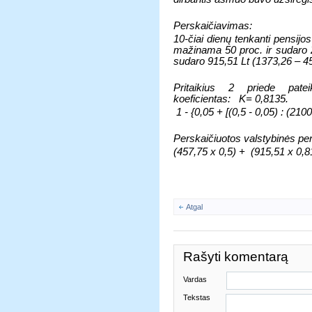
Perskaičiavimas:
10-čiai dienų tenkanti pensijo
mažinama 50 proc. ir sudaro 22
sudaro 915,51 Lt (1373,26 – 4
Pritaikius 2 priede pate
koeficientas:
K= 0,8135.
1 - {0,05 + [(0,5 - 0,05) : (210
Perskaičiuotos valstybinės pe
(457,75 x 0,5) +
(915,51 x 0,8
Atgal
Rašyti komentarą
Vardas
Tekstas