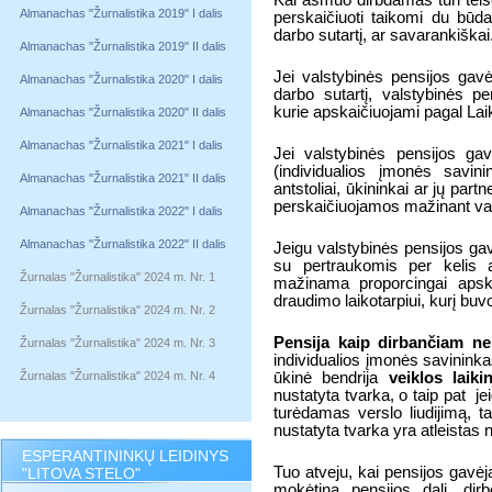
Kai asmuo dirbdamas turi teisę
Almanachas "Žurnalistika 2019" I dalis
perskaičiuoti taikomi du būd
darbo sutartį, ar savarankiškai
Almanachas "Žurnalistika 2019" II dalis
Jei valstybinės pensijos gavė
Almanachas "Žurnalistika 2020" I dalis
darbo sutartį, valstybinės pe
kurie apskaičiuojami pagal Laik
Almanachas "Žurnalistika 2020" II dalis
Almanachas "Žurnalistika 2021" I dalis
Jei valstybinės pensijos gav
(
individualios įmonės savin
Almanachas "Žurnalistika 2021" II dalis
antstoliai, ūkininkai ar jų partne
perskaičiuojamos mažinant val
Almanachas "Žurnalistika 2022" I dalis
Almanachas "Žurnalistika 2022" II dalis
Jeigu valstybinės pensijos ga
su pertraukomis per kelis a
Žurnalas "Žurnalistika" 2024 m. Nr. 1
mažinama proporcingai apskai
draudimo laikotarpiui, kurį bu
Žurnalas "Žurnalistika" 2024 m. Nr. 2
Pensija kaip dirbančiam ne
Žurnalas "Žurnalistika" 2024 m. Nr. 3
individualios įmonės savinink
Žurnalas "Žurnalistika" 2024 m. Nr. 4
ūkinė bendrija
veiklos laik
nustatyta tvarka, o taip pat
je
turėdamas verslo liudijimą, t
nustatyta tvarka yra atleistas
ESPERANTININKŲ LEIDINYS
Tuo atveju, kai pensijos gavėja
"LITOVA STELO"
mokėtiną pensijos dalį, dir