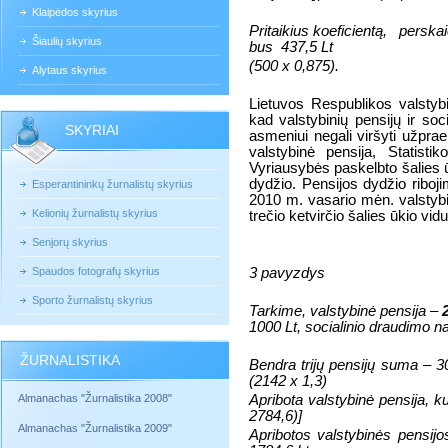
Klaipėdos skyrius
Pritaikius koeficientą,
perskai
Šiaulių skyrius
bus
437,5 Lt
(500 x 0,875).
Alytaus skyrius
Lietuvos Respublikos valstybi
kad valstybinių pensijų ir s
SKYRIAI
asmeniui negali viršyti užpra
valstybinė pensija, Statist
Vyriausybės paskelbto šalies 
dydžio. Pensijos dydžio riboji
Esperantininkų žurnalistų skyrius
2010 m. vasario mėn. valstyb
Kelionių žurnalistų skyrius
trečio ketvirčio šalies ūkio vid
Senjorų skyrius
Spaudos fotografų skyrius
3 pavyzdys
Sporto žurnalistų skyrius
Tarkime, valstybinė pensija –
1000 Lt, socialinio draudimo n
ŽURNALISTIKA
Bendra trijų pensijų suma – 3
(2142
x 1,3)
Almanachas "Žurnalistika 2008"
Apribota valstybinė pensija, 
2784,6)]
Almanachas "Žurnalistika 2009"
Apribotos valstybinės pensijo