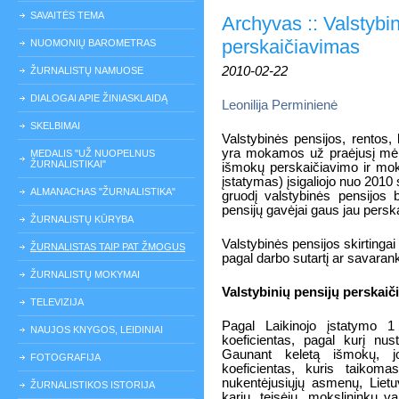
SAVAITĖS TEMA
Archyvas :: Valstybi
perskaičiavimas
NUOMONIŲ BAROMETRAS
2010-02-22
ŽURNALISTŲ NAMUOSE
DIALOGAI APIE ŽINIASKLAIDĄ
Leonilija Perminienė
SKELBIMAI
Valstybinės pensijos, rentos,
yra mokamos už praėjusį mėne
MEDALIS "UŽ NUOPELNUS
ŽURNALISTIKAI"
išmokų perskaičiavimo ir mokė
įstatymas) įsigaliojo nuo 2010 
ALMANACHAS "ŽURNALISTIKA"
gruodį valstybinės pensijos 
pensijų gavėjai gaus jau persk
ŽURNALISTŲ KŪRYBA
Valstybinės pensijos skirtinga
ŽURNALISTAS TAIP PAT ŽMOGUS
pagal darbo sutartį ar savarank
ŽURNALISTŲ MOKYMAI
Valstybinių pensijų perskai
TELEVIZIJA
Pagal Laikinojo įstatymo 1
NAUJOS KNYGOS, LEIDINIAI
koeficientas, pagal kurį nus
Gaunant keletą išmokų, j
FOTOGRAFIJA
koeficientas, kuris taikom
nukentėjusiųjų asmenų, Lietuv
ŽURNALISTIKOS ISTORIJA
karių, teisėjų, mokslininkų v