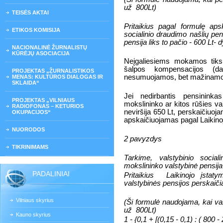
už
800Lt)
TEISĖS AKTAI
Pritaikius pagal formulę aps
ETIKOS KOMISIJA
socialinio draudimo našlių pen
pensija liks to pačio - 600 Lt- 
NACIONALINĖ ŽURNALISTŲ
KŪRĖJŲ ASOCIACIJA
Neįgaliesiems mokamos tiksli
šalpos kompensacijos (d
PROJEKTAS „ŽURNALISTIKOS
nesumuojamos, bet mažinamo
MENAS: KULTŪROS DIALOGAS IR
SKLAIDA“
Jei nedirbantis pensinink
PROJEKTAS „VILNIAUS
mokslininko ar kitos rūšies val
RADIOFONAS – KETURIOS
neviršija 650 Lt, perskaičiuoj
OKUPACIJOS“
apskaičiuojamas pagal Laikino
NUORODOS
2 pavyzdys
TIKRINIMAMS
Tarkime, valstybinio socia
mokslininko valstybinė pensija
PADALINIAI
Pritaikius
Laikinojo įstat
valstybinės pensijos perskaič
Vilniaus skyrius
(Ši formulė naudojama, kai va
už
800Lt)
Kauno skyrius
1 - {0,1 + [(0,15 - 0,1) : ( 800 -