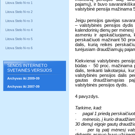
Litova Stelo N-ro 1
pajamų), ir buvo savarankišk
valstybinė pensija mažinama 5
Litova Stelo N-ro 2
Jeigu pensijos gavėjas savar
Litova Stelo N-ro 3
– valstybinės pensijos dydis
kalendorinių dienų per mėnesį
Litova Stelo N-ro 4
asmeniu ir apskaičiuojama, k
Litova Stelo N-ro 5
perskaičiuoti mažinant 50 pro
dalis, kurią reikės perskaiči
Litova Stelo N-ro 6
turėjusiam draudžiamųjų paja
Kiekvienai valstybinės pensij
SENOS INTERNETO
būdas -
50 proc. mažinama p
SVETAINĖS VERSIJOS
dalis, tenkanti laikotarpiui, 
valstybinės pensijos dalis pe
Archyvas iki 2009-09
gautas draudžiamąsias p
valstybinės pensijos dydis.
Archyvas iki 2007-09
4 pavyzdys.
Tarkime, kad:
·
pagal 1 priedą perskaičiuot
·
mėnesio, į kurio draudžiam
30 dienų) eigoje gautų draudž
·
per tą patį mėnesį val
dirbantis asmuo buvo užsiregi