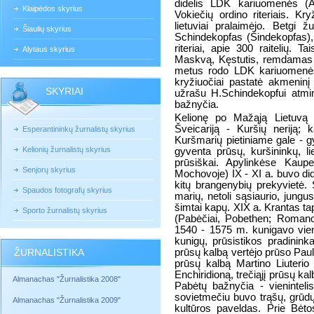
didelis LDK kariuomenės (A
Klaipėdos skyrius
Vokiečių ordino riteriais. K
lietuviai pralaimėjo. Betgi
Šiaulių skyrius
Schindekopfas (Šindekopfas),
riteriai, apie 300 raitelių. T
Alytaus skyrius
Maskvą, Kęstutis, remdamas bro
metus rodo LDK kariuomenės 
kryžiuočiai pastatė akmeninį
SKYRIAI
užrašu H.Schindekopfui atmin
bažnyčia.
Kelionę po Mažąją Lietuvą 
Šveicariją - Kuršių neriją; 
Esperantininkų žurnalistų skyrius
Kuršmarių pietiniame gale - 
Kelionių žurnalistų skyrius
gyventa prūsų, kuršininkų, li
prūsiškai. Apylinkėse Kaupe
Senjorų skyrius
Mochovoje) IX - XI a. buvo dide
kitų brangenybių prekyvietė. S
Spaudos fotografų skyrius
marių, netoli sąsiaurio, jungu
šimtai kapų. XIX a. Krantas t
Sporto žurnalistų skyrius
(Pabėčiai, Pobethen; Romanov
1540 - 1575 m. kunigavo vien
kunigų, prūsistikos pradinin
ŽURNALISTIKA
prūsų kalbą vertėjo prūso Paul
prūsų kalbą Martino Liuterio 
Enchiridioną, trečiąjį prūsų ka
Almanachas "Žurnalistika 2008"
Pabėtų bažnyčia - vieninteli
sovietmečiu buvo trąšų, grūdų 
Almanachas "Žurnalistika 2009"
kultūros paveldas. Prie Bėto