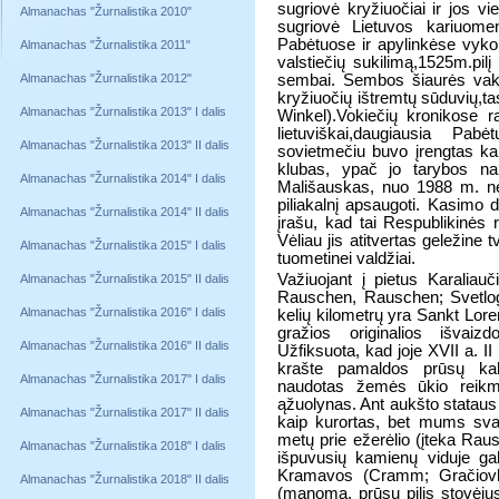
sugriovė kryžiuočiai ir jos v
Almanachas "Žurnalistika 2010"
sugriovė Lietuvos kariuome
Pabėtuose ir apylinkėse vyko
Almanachas "Žurnalistika 2011"
valstiečių sukilimą,1525m.pi
Almanachas "Žurnalistika 2012"
sembai. Sembos šiaurės vaka
kryžiuočių ištremtų sūduvių,
Almanachas "Žurnalistika 2013" I dalis
Winkel).Vokiečių kronikose r
lietuviškai,daugiausia Pab
Almanachas "Žurnalistika 2013" II dalis
sovietmečiu buvo įrengtas ka
klubas, ypač jo tarybos nar
Almanachas "Žurnalistika 2014" I dalis
Mališauskas, nuo 1988 m. ne
piliakalnį apsaugoti. Kasimo 
Almanachas "Žurnalistika 2014" II dalis
įrašu, kad tai Respublikinės 
Vėliau jis atitvertas geležine 
Almanachas "Žurnalistika 2015" I dalis
tuometinei valdžiai.
Važiuojant į pietus Karaliau
Almanachas "Žurnalistika 2015" II dalis
Rauschen, Rauschen; Svetlogo
Almanachas "Žurnalistika 2016" I dalis
kelių kilometrų yra Sankt Lor
gražios originalios išvaiz
Almanachas "Žurnalistika 2016" II dalis
Užfiksuota, kad joje XVII a. I
krašte pamaldos prūsų kalb
Almanachas "Žurnalistika 2017" I dalis
naudotas žemės ūkio reikmė
ąžuolynas. Ant aukšto stataus B
Almanachas "Žurnalistika 2017" II dalis
kaip kurortas, bet mums sv
metų prie ežerėlio (įteka Raus
Almanachas "Žurnalistika 2018" I dalis
išpuvusių kamienų viduje gal
Kramavos (Cramm; Gračiovka),
Almanachas "Žurnalistika 2018" II dalis
(manoma, prūsų pilis stovėjusi