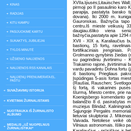
XVIIa.Ipusės;Litauisches Wall;
KINAS
pirmoji po II pasaulinio karo 
parapija, pastatyta barako 
RADIJAS
dovana). Iki 2000 m. kunig
Gauronskas. Bažnyčia tapo ir
KITU KAMPU
centru.Iš mieste veikusių 3
daugiau.išliko viena seni
PASIJUOKIME KARTU
bažnyčia,pastatyta apie 1294 
XVII - XIX a. Karaliaučius b
SUKAKTYS, JUBILIEJAI
bastionų, 15 fortų, ravelinais,
TYLOS MINUTĖ
fortifikaciniais įrenginiais
Grolmanno gynybinis žiedas (nu
UŽSIENIO NAUJIENOS
su pagrindiniu įtvirtinimu - 
Trakaimio rajone, įtvirtinimai
NAUJIENOS RSS KANALAIS
vardu pavadintu Dohna fortu (
iš bastionų Priegliaus pakr
NAUJIENŲ PRENUMERATA EL.
Įspūdingas 5-asis fortas mies
PAŠTU
(Raušiai, Rauschen; Svetlogo
šį fortą, iš vakarinės pusė
SUVAŽIAVIMŲ ISTORIJA
šturmą. Miesto centre, prie na
Koenigsbergo komendanto ge
KVIETIMAI ŽURNALISTAMS
balandžio 8 d. pasirašytas mi
muziejus Blindaž. Kaliningrad
Sąjungoje Pergalės memoriala
NUOTRAUKA IŠ ŽURNALISTO
ALBUMO
lietuviai skulptoriai J. Mikėn
Vaivada. Netoliese veikė ob
MEDALIS „UŽ NUOPELNUS
Vilniaus astronomais. Išliko pam
ŽURNALISTIKAI“
Karaliaučius - prūsiškos ir li