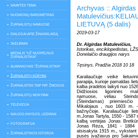
SAVAITĖS TEMA
Archyvas :: Algirdas
Matulevičius:KEL
NUOMONIŲ BAROMETRAS
LIETUVĄ (5 dalis)
ŽURNALISTŲ NAMUOSE
2019-03-17
DIALOGAI APIE ŽINIASKLAIDĄ
SKELBIMAI
Dr. Algirdas Matulevičius,
Istorikas, enciklopedistas, LŽS
MEDALIS "UŽ NUOPELNUS
Donelaičio draugijos narys
ŽURNALISTIKAI"
Tęsinys. Pradžia 2018 10 18
ALMANACHAS "ŽURNALISTIKA"
ŽURNALISTŲ KŪRYBA
Karaliaučiuje veikė lietuvin
parapija, kurioje pamaldas liet
ŽURNALISTAS TAIP PAT ŽMOGUS
kalba pradėtos laikyti nuo 152
Didžiosios ligoninės mal
ŽURNALISTŲ MOKYMAI
namuose, vėliau Steind
(Šteindamas) priemiesčio 
TELEVIZIJA
Mikalojaus , nuo 1603 m. - 
bažnyčioje. Karaliaučiuje li
NAUJOS KNYGOS, LEIDINIAI
m.Jonas Tartyla, 1550 - 1587 m.
kalbą vertėjas Jonas Bretkū
FOTOGRAFIJA
Jonas Rėza, 1841 - 1884 m.
atsisakyta 1915 m., vykstant k
ŽURNALISTIKOS ISTORIJA
pusės įvažiavus pro Sakaimio