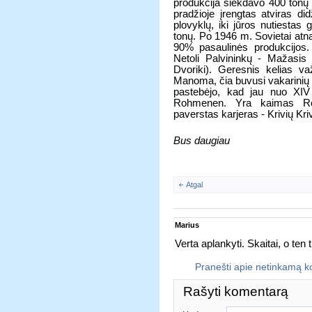
produkcija siekdavo 400 tonų -
pradžioje įrengtas atviras did
plovyklų, iki jūros nutiestas
tonų. Po 1946 m. Sovietai atna
90% pasaulinės produkcijos.
Netoli Palvininkų - Mažasis 
Dvoriki). Geresnis kelias v
Manoma, čia buvusi vakarinių
pastebėjo, kad jau nuo XI
Rohmenen. Yra kaimas Rom
paverstas karjeras - Krivių Kri
Bus daugiau
Atgal
Marius
Verta aplankyti. Skaitai, o ten t
Pranešti apie netinkamą 
Rašyti komentarą