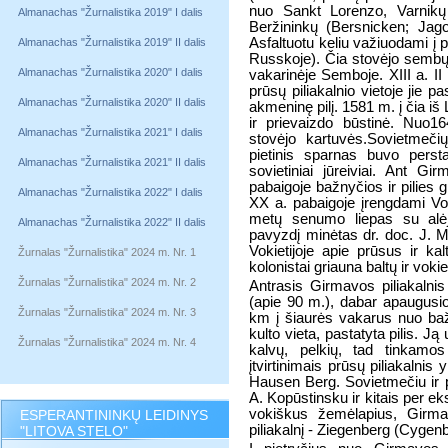
nuo Sankt Lorenzo, Varnikų 
Almanachas "Žurnalistika 2019" I dalis
Beržininkų (Bersnicken; Jago
Asfaltuotu keliu važiuodami į 
Almanachas "Žurnalistika 2019" II dalis
Russkoje). Čia stovėjo sembų
Almanachas "Žurnalistika 2020" I dalis
vakarinėje Semboje. XIII a. II
prūsų piliakalnio vietoje jie pa
Almanachas "Žurnalistika 2020" II dalis
akmeninę pilį. 1581 m. į čia iš
ir prievaizdo būstinė. Nuo16
Almanachas "Žurnalistika 2021" I dalis
stovėjo kartuvės.Sovietmeči
pietinis sparnas buvo perst
Almanachas "Žurnalistika 2021" II dalis
sovietiniai jūreiviai. Ant Gi
pabaigoje bažnyčios ir pilies 
Almanachas "Žurnalistika 2022" I dalis
XX a. pabaigoje įrengdami Voki
metų senumo liepas su alėj
Almanachas "Žurnalistika 2022" II dalis
pavyzdį minėtas dr. doc. J. M
Vokietijoje apie prūsus ir ka
Žurnalas "Žurnalistika" 2024 m. Nr. 1
kolonistai griauna baltų ir vok
Žurnalas "Žurnalistika" 2024 m. Nr. 2
Antrasis Girmavos piliakalni
(apie 90 m.), dabar apaugusio
Žurnalas "Žurnalistika" 2024 m. Nr. 3
km į šiaurės vakarus nuo ba
kulto vieta, pastatyta pilis. 
Žurnalas "Žurnalistika" 2024 m. Nr. 4
kalvų, pelkių, tad tinkamos 
įtvirtinimais prūsų piliakalni
Hausen Berg. Sovietmečiu ir 
A. Kopūstinsku ir kitais per e
vokiškus žemėlapius, Girm
ESPERANTININKŲ LEIDINYS
piliakalnį - Ziegenberg (Cygenb
"LITOVA STELO"