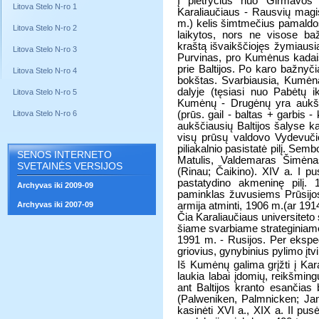
Į pietryčius nuo Girmavos
Litova Stelo N-ro 1
Karaliaučiaus - Rausvių magis
m.) kelis šimtmečius pamaldos l
Litova Stelo N-ro 2
laikytos, nors ne visose ba
kraštą išvaikščiojęs žymiausi
Litova Stelo N-ro 3
Purvinas, pro Kumėnus kadaise
prie Baltijos. Po karo bažnyč
Litova Stelo N-ro 4
bokštas. Svarbiausia, Kumėna
dalyje (tęsiasi nuo Pabėtų i
Litova Stelo N-ro 5
Kumėnų - Drugėnų yra aukšči
Litova Stelo N-ro 6
(prūs. gail - baltas + garbis 
aukščiausių Baltijos šalyse 
visų prūsų valdovo Vydevuč
piliakalnio pasistatė pilį. Sem
SENOS INTERNETO
Matulis, Valdemaras Šimėnas
SVETAINĖS VERSIJOS
(Rinau; Čaikino). XIV a. I 
pastatydino akmeninę pilį. 1
Archyvas iki 2009-09
paminklas žuvusiems Prūsijo
Archyvas iki 2007-09
armija atminti, 1906 m.(ar 19
Čia Karaliaučiaus universitet
šiame svarbiame strateginiame 
1991 m. - Rusijos. Per ekspedi
griovius, gynybinius pylimo įtv
Iš Kumėnų galima grįžti į Kar
laukia labai įdomių, reikšming
ant Baltijos kranto esančias
(Palweniken, Palmnicken; Jant
kasinėti XVI a., XIX a. II pus