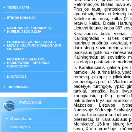
Reformacijos tikslas buvo evan
TEISĖS AKTAI
Prūsijos tautų gimtosiomis
spaustuvių leidinius lietuvių
ETIKOS KOMISIJA
Katekizmas prūsų kalba (2 
lietuvių kalba. Didelė Hartu
Lietuvai lietuvių kalba 367 kny
NACIONALINĖ ŽURNALISTŲ
KŪRĖJŲ ASOCIACIJA
Karaliaučius buvo vienas 
Kaliningradas - srities cen
PROJEKTAS „ŽURNALISTIKOS
nugriauti puošnūs kvartalai, 
MENAS: KULTŪROS DIALOGAS IR
daro slogų sovietmečio archi
SKLAIDA“
puošnaus gotikinio - renesansi
Kaliningradu: tai sovietinio 
PROJEKTAS „VILNIAUS
laikotarpiu pastatyta ir moder
RADIOFONAS – KETURIOS
OKUPACIJOS“
Iš Karaliaučiaus galima per La
namolei. Jei turime laiko, ypa
romovių, pilkapių ir piliakaln
NUORODOS
archeologas prof. dr Vladimira
padėtyje, turtingoje, ypač 
TIKRINIMAMS
tankiai, panašiai kaip išvy
karingiausių prūsų genčių
pakrantėse kryžiuočiai anksčiau
PADALINIAI
Mažosios Lietuvos rytin
Nadruvoje,Sūduvoje,Skalvoje,ta
rečiau.Tai susiję ir su Lietuvo
Vilniaus skyrius
priežasčių. Iš Karaliaučiaus 
Melnikovo), 16 km į šiaurę. Kr
Kauno skyrius
savo, XIV a. pradžioje - mūri