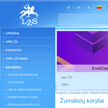
Į PRADŽIĄ
APIE LŽS
KONTAKTAI
TAPK LŽS NARIU
NAUJIENOS
Kviečia
AKTUALI INFORMACIJA
Apie LŽS
AKTUALIJOS
NŽKA
LŽS IR NŽKA PIRMININKAS
Naujienos
›
Žurnalistų kūryba
›
Algirdas Matu
REDAKTORIAUS ŽODIS
Žurnalistų kūryba
ŽINIASKLAIDA LIETUVOJE