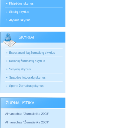
Klaipėdos skyrius
Šiaulių skyrius
Alytaus skyrius
SKYRIAI
Esperantininkų žurnalistų skyrius
Kelionių žurnalistų skyrius
Senjorų skyrius
Spaudos fotografų skyrius
Sporto žurnalistų skyrius
ŽURNALISTIKA
Almanachas "Žurnalistika 2008"
Almanachas "Žurnalistika 2009"