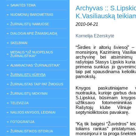
SAVAITĖS TEMA
Archyvas :: S.Lipski
K.Vasiliauską teiki
NUOMONIŲ BAROMETRAS
2010-04-21
ŽURNALISTŲ NAMUOSE
DIALOGAI APIE ŽINIASKLAIDĄ
Kornelija Ežerskytė
SKELBIMAI
“Širdies ir altorių šviesoj”
monsinjorą Kazimierą Vasilia
MEDALIS "UŽ NUOPELNUS
ŽURNALISTIKAI"
archyvinę bei atsiminimų 
rašytojas Stasys Lipskis kuria
ALMANACHAS "ŽURNALISTIKA"
primena sunkius jo gyvenimo 
taip pat spausdinama keliolik
ŽURNALISTŲ KŪRYBA
pamokslų.
ŽURNALISTAS TAIP PAT ŽMOGUS
Knygos paskutiniajame vi
nuotrauka, kurioje garbus dv
ŽURNALISTŲ MOKYMAI
S.Lipskiui, būsimam knygos 
užfiksavo fotomenininkas
TELEVIZIJA
Rašytojų klube Vilniuje
septynioliktosios pavakarę.
NAUJOS KNYGOS, LEIDINIAI
FOTOGRAFIJA
“Ką tik baigėsi “Žuvėdros” lei
toliams rankas” pristatymas.
ŽURNALISTIKOS ISTORIJA
monsinjorui ir ta proga šnektel