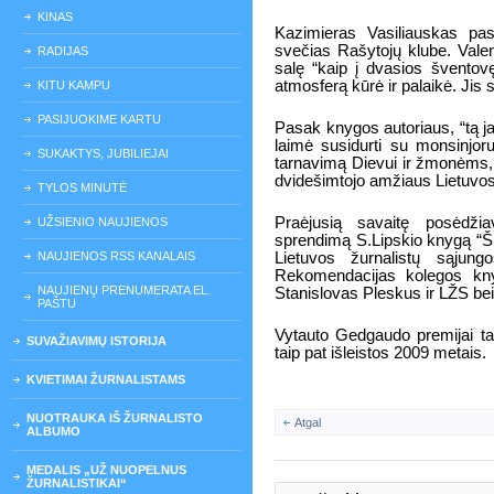
KINAS
Kazimieras Vasiliauskas pa
svečias Rašytojų klube. Valent
RADIJAS
salę “kaip į dvasios šventovę
atmosferą kūrė ir palaikė. Jis
KITU KAMPU
PASIJUOKIME KARTU
Pasak knygos autoriaus, “tą j
laimė susidurti su monsinjor
SUKAKTYS, JUBILIEJAI
tarnavimą Dievui ir žmonėms, 
dvidešimtojo amžiaus Lietuvos
TYLOS MINUTĖ
Praėjusią savaitę posėdž
UŽSIENIO NAUJIENOS
sprendimą S.Lipskio knygą “Šird
NAUJIENOS RSS KANALAIS
Lietuvos žurnalistų sąjun
Rekomendacijas kolegos kny
NAUJIENŲ PRENUMERATA EL.
Stanislovas Pleskus ir LŽS 
PAŠTU
Vytauto Gedgaudo premijai ta
SUVAŽIAVIMŲ ISTORIJA
taip pat išleistos 2009 metais.
KVIETIMAI ŽURNALISTAMS
NUOTRAUKA IŠ ŽURNALISTO
Atgal
ALBUMO
MEDALIS „UŽ NUOPELNUS
ŽURNALISTIKAI“