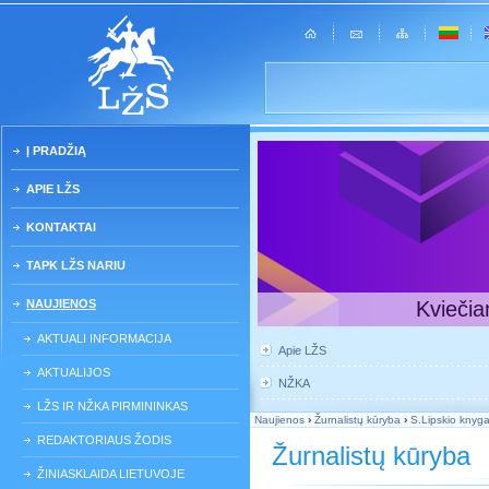
Į PRADŽIĄ
APIE LŽS
KONTAKTAI
TAPK LŽS NARIU
NAUJIENOS
Kviečia
AKTUALI INFORMACIJA
Apie LŽS
AKTUALIJOS
NŽKA
LŽS IR NŽKA PIRMININKAS
Naujienos
›
Žurnalistų kūryba
›
S.Lipskio knyga
REDAKTORIAUS ŽODIS
Žurnalistų kūryba
ŽINIASKLAIDA LIETUVOJE