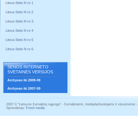
Litova Stelo N-ro 1
Litova Stelo N-ro 2
Litova Stelo N-ro 3
Litova Stelo N-ro 4
Litova Stelo N-ro 5
Litova Stelo N-ro 6
SENOS INTERNETO
SVETAINĖS VERSIJOS
Archyvas iki 2009-09
Archyvas iki 2007-09
2007 © “Lietuvos žurnalistų sąjunga” - žurnalistams, mediadarbuotojams ir visuomenei - į
Sprendimas:
Fresh media