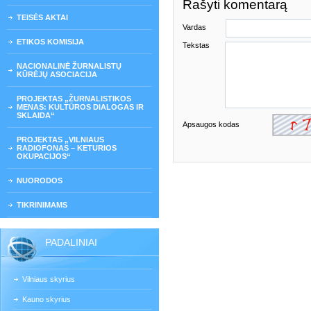
Rašyti komentarą
TEISĖS AKTAI
Vardas
ETIKOS KOMISIJA
Tekstas
NACIONALINĖ ŽURNALISTŲ
KŪRĖJŲ ASOCIACIJA
PROJEKTAS „ŽURNALISTIKOS
MENAS: KULTŪROS DIALOGAS IR
SKLAIDA“
Apsaugos kodas
PROJEKTAS „VILNIAUS
RADIOFONAS – KETURIOS
OKUPACIJOS“
NUORODOS
TIKRINIMAMS
PADALINIAI
Vilniaus skyrius
Kauno skyrius