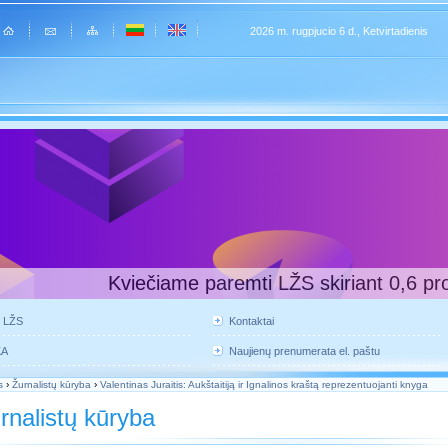
2026 m. rugpjucio 6 d., Ketvirtadienis
Kviečiame paremti LŽS skiriant 0,6 pr
e LŽS
Kontaktai
KA
Naujienų prenumerata el. paštu
s
›
Žurnalistų kūryba
›
Valentinas Juraitis: Aukštaitiją ir Ignalinos kraštą reprezentuojanti knyga
rnalistų kūryba