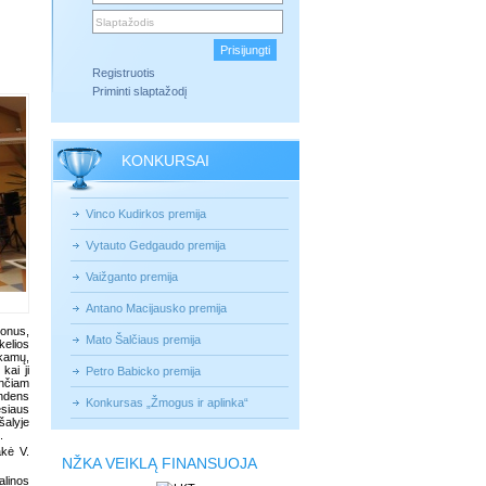
Registruotis
Priminti slaptažodį
KONKURSAI
Vinco Kudirkos premija
Vytauto Gedgaudo premija
Vaižganto premija
Antano Macijausko premija
uonus,
Mato Šalčiaus premija
kelios
ekamų,
kai ji
Petro Babicko premija
ančiam
andens
Konkursas „Žmogus ir aplinka“
esiaus
šalyje
s.
akė V.
NŽKA VEIKLĄ FINANSUOJA
alinos