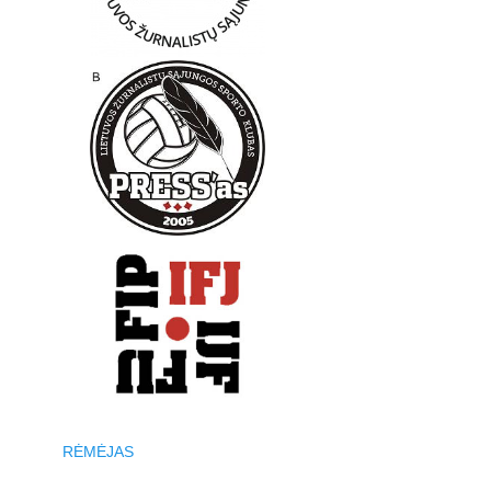
RĖMĖJAS