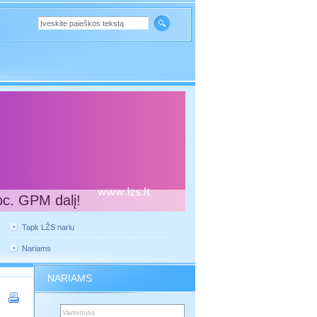
oc. GPM dalį!
Tapk LŽS nariu
Nariams
NARIAMS