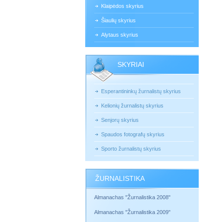
Klaipėdos skyrius
Šiaulių skyrius
Alytaus skyrius
SKYRIAI
Esperantininkų žurnalistų skyrius
Kelionių žurnalistų skyrius
Senjorų skyrius
Spaudos fotografų skyrius
Sporto žurnalistų skyrius
ŽURNALISTIKA
Almanachas "Žurnalistika 2008"
Almanachas "Žurnalistika 2009"