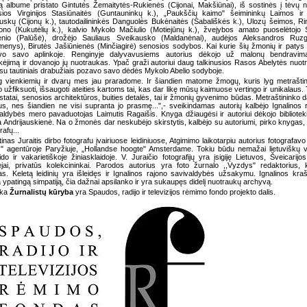
ą albume pristato Gintutės Žemaitytės-Rukienės (Cijonai, Makšiūnai), iš sostinės į tėvų
sios Virginijos Stasiūnaitės (Guntauninkų k.), „Paukščių kaimo" šeimininkų Laimos i
skų (Cijonų k.), tautodailininkės Danguolės Bukėnaitės (Sabališkės k.), Ulozų šeimos, R
no (Kukutėlių k.), kalvio Mykolo Mačiulio (Motiejūnų k.), žvejybos amato puoselėtojo 
enio (Palūšė), drožėjo Sauliaus Sveikausko (Maldanėnai), audėjos Aleksandros Ruzg
menys), Birutės Jašiūnienės (Minčiagirė) senosios sodybos. Kai kurie šių žmonių ir patys 
vo savo aplinkoje. Renginyje dalyvavusiems autorius dėkojo už malonų bendravim
ikėjimą ir dovanojo jų nuotraukas. Ypač graži autoriui daug talkinusios Rasos Abelytės nuot
i su tautiniais drabužiais pozavo savo dėdės Mykolo Abelio sodyboje.
 vienkiemių ir dvarų mes jau praradome. Ir šiandien matome žmogų, kuris lyg metrašti
 užfiksuoti, išsaugoti ateities kartoms tai, kas dar likę mūsų kaimuose vertingo ir unikalaus. 
astatai, senosios architektūros, buities detalės, tai ir žmonių gyvenimo būdas. Metraštininko 
s, nes šiandien ne visi supranta jo prasmę...",- sveikindamas autorių kalbėjo Ignalinos 
aldybės mero pavaduotojas Laimutis Ragaišis. Knyga džiaugėsi ir autoriui dėkojo bibliotek
 Andrijauskienė. Na o žmonės dar neskubėjo skirstytis, kalbėjo su autoriumi, pirko knygas,
rafų...
tinas Juraitis dirbo fotografu įvairiuose leidiniuose, Atgimimo laikotarpiu autorius fotografavo
" agentūroje Paryžiuje, „Hollandse hoogte" Amsterdame. Tokiu būdu nemažai lietuviškų 
ido ir vakarietiškoje žiniasklaidoje. V. Juraičio fotografijų yra įsigiję Lietuvos, Šveicarijo
jai, privatūs kolekcininkai. Parodos autorius yra foto žurnalo ,,Vyzdys" redaktorius,
jas. Keletą leidinių yra išleidęs ir Ignalinos rajono savivaldybės užsakymu. Ignalinos krašt
a ypatingą simpatiją, čia dažnai apsilanko ir yra sukaupęs didelį nuotraukų archyvą.
ika
Žurnalistų kūryba
yra Spaudos, radijo ir televizijos rėmimo fondo projekto dalis.