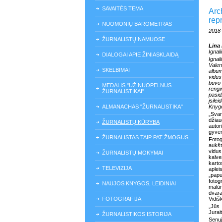
SAVAITĖS TEMA
Arch
rep
NUOMONIŲ BAROMETRAS
2018
ŽURNALISTŲ NAMUOSE
Lina
Ignal
DIALOGAI APIE ŽINIASKLAIDĄ
Ignal
Valen
SKELBIMAI
albu
vidus
buvo
MEDALIS "UŽ NUOPELNUS
rengi
ŽURNALISTIKAI"
pasi
įsil
ALMANACHAS "ŽURNALISTIKA"
Knygo
„Sva
džiau
ŽURNALISTŲ KŪRYBA
autor
gyven
ŽURNALISTAS TAIP PAT ŽMOGUS
Fotog
aukšt
vidus
ŽURNALISTŲ MOKYMAI
kalve
karto
TELEVIZIJA
aplei
„papu
fotog
NAUJOS KNYGOS, LEIDINIAI
malūn
dvara
FOTOGRAFIJA
Vidiš
„Jūs 
Jurait
ŽURNALISTIKOS ISTORIJA
Senųj