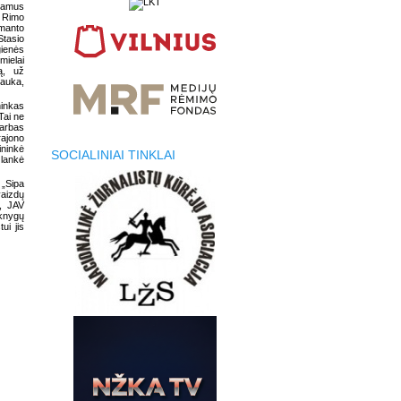
 namus
r Rimo
imanto
Stasio
ienės
mielai
ą, už
rauka,
ninkas
Tai ne
darbas
rajono
ininkė
SOCIALINIAI TINKLAI
 lankė
 „Sipa
vaizdų
s, JAV
 knygų
ui jis