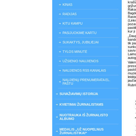
krašt
KINAS
grįžu
Rakau
Bagdo
RADIJAS
Rast
(Link
KITU KAMPU
poza
pasit
kur j
PASIJUOKIME KARTU
„Daug
bando
SUKAKTYS, JUBILIEJAI
tik p
sunku
saviv
TYLOS MINUTĖ
Laima
autog
UŽSIENIO NAUJIENOS
Valen
press
paskl
NAUJIENOS RSS KANALAIS
muzie
leidė
NAUJIENŲ PRENUMERATA EL.
jauči
PAŠTU
Rubr
SUVAŽIAVIMŲ ISTORIJA
KVIETIMAI ŽURNALISTAMS
NUOTRAUKA IŠ ŽURNALISTO
ALBUMO
MEDALIS „UŽ NUOPELNUS
ŽURNALISTIKAI“