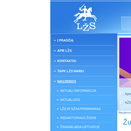
Į PRADŽIĄ
APIE LŽS
KONTAKTAI
TAPK LŽS NARIU
NAUJIENOS
AKTUALI INFORMACIJA
Api
AKTUALIJOS
NŽ
LŽS IR NŽKA PIRMININKAS
Naujieno
REDAKTORIAUS ŽODIS
Žu
ŽINIASKLAIDA LIETUVOJE