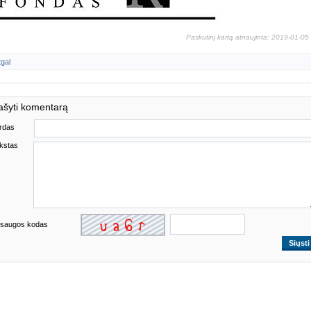
Paskutinį kartą atnaujinta: 2019-01-05
tgal
ašyti komentarą
rdas
kstas
saugos kodas