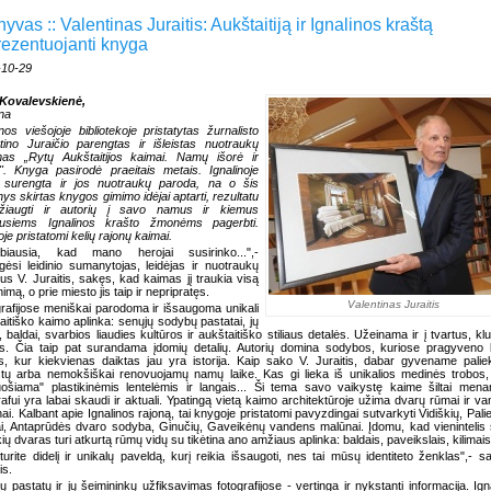
yvas :: Valentinas Juraitis: Aukštaitiją ir Ignalinos kraštą
rezentuojanti knyga
-10-29
 Kovalevskienė,
ina
inos viešojoje bibliotekoje pristatytas žurnalisto
tino Juraičio parengtas ir išleistas nuotraukų
mas „Rytų Aukštaitijos kaimai. Namų išorė ir
". Knyga pasirodė praeitais metais. Ignalinoje
 surengta ir jos nuotraukų paroda, na o šis
nys skirtas knygos gimimo idėjai aptarti, rezultatu
džiaugti ir autorių į savo namus ir kiemus
eidusiems Ignalinos krašto žmonėms pagerbti.
je pristatomi kelių rajonų kaimai.
rbiausia, kad mano herojai susirinko...",-
gėsi leidinio sumanytojas, leidėjas ir nuotraukų
ius V. Juraitis, sakęs, kad kaimas jį traukia visą
imą, o prie miesto jis taip ir nepripratęs.
Valentinas Juraitis
rafijose meniškai parodoma ir išsaugoma unikali
aitiško kaimo aplinka: senųjų sodybų pastatai, jų
, baldai, svarbios liaudies kultūros ir aukštaitiško stiliaus detalės. Užeinama ir į tvartus, kl
s. Čia taip pat surandama įdomių detalių. Autorių domina sodybos, kuriose pragyveno 
s, kur kiekvienas daiktas jau yra istorija. Kaip sako V. Juraitis, dabar gyvename pali
stų arba nemokšiškai renovuojamų namų laike. Kas gi lieka iš unikalios medinės trobos, 
ošiama" plastikinėmis lentelėmis ir langais... Ši tema savo vaikystę kaime šiltai men
rafui yra labai skaudi ir aktuali. Ypatingą vietą kaimo architektūroje užima dvarų rūmai ir v
ai. Kalbant apie Ignalinos rajoną, tai knygoje pristatomi pavyzdingai sutvarkyti Vidiškių, Pali
i, Antaprūdės dvaro sodyba, Ginučių, Gaveikėnų vandens malūnai. Įdomu, kad vienintelis 
kių dvaras turi atkurtą rūmų vidų su tikėtina ano amžiaus aplinka: baldais, paveikslais, kilimai
turite didelį ir unikalų paveldą, kurį reikia išsaugoti, nes tai mūsų identiteto ženklas",- s
is.
ų pastatų ir jų šeimininkų užfiksavimas fotografijose - vertinga ir nykstanti informacija. Ign