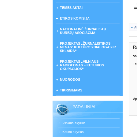
TEISĖS AKTAI
ETIKOS KOMISIJA
A
NACIONALINĖ ŽURNALISTŲ
KŪRĖJŲ ASOCIACIJA
PROJEKTAS „ŽURNALISTIKOS
R
MENAS: KULTŪROS DIALOGAS IR
SKLAIDA“
Va
PROJEKTAS „VILNIAUS
Te
RADIOFONAS – KETURIOS
OKUPACIJOS“
NUORODOS
TIKRINIMAMS
Ap
PADALINIAI
Vilniaus skyrius
Kauno skyrius