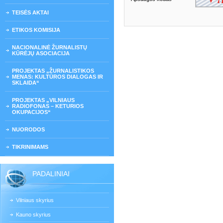
TEISĖS AKTAI
ETIKOS KOMISIJA
NACIONALINĖ ŽURNALISTŲ
KŪRĖJŲ ASOCIACIJA
PROJEKTAS „ŽURNALISTIKOS
MENAS: KULTŪROS DIALOGAS IR
SKLAIDA“
PROJEKTAS „VILNIAUS
RADIOFONAS – KETURIOS
OKUPACIJOS“
NUORODOS
TIKRINIMAMS
PADALINIAI
Vilniaus skyrius
Kauno skyrius