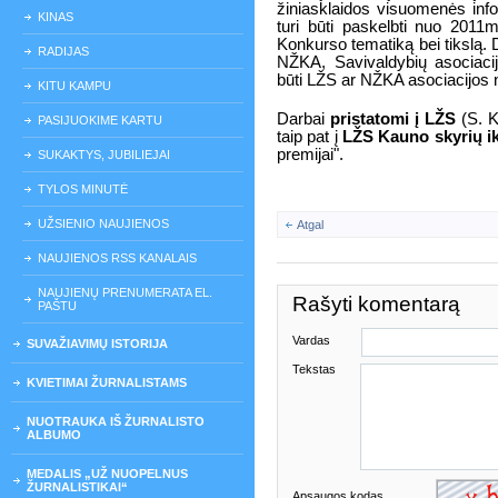
žiniasklaidos visuomenės info
KINAS
turi būti paskelbti nuo 2011m.
Konkurso tematiką bei tikslą. D
RADIJAS
NŽKA, Savivaldybių asociacija
būti LŽS ar NŽKA asociacijos n
KITU KAMPU
Darbai
pristatomi į
LŽS
(S. K
PASIJUOKIME KARTU
taip pat į
LŽS Kauno skyrių
i
premijai".
SUKAKTYS, JUBILIEJAI
TYLOS MINUTĖ
UŽSIENIO NAUJIENOS
Atgal
NAUJIENOS RSS KANALAIS
NAUJIENŲ PRENUMERATA EL.
Rašyti komentarą
PAŠTU
Vardas
SUVAŽIAVIMŲ ISTORIJA
Tekstas
KVIETIMAI ŽURNALISTAMS
NUOTRAUKA IŠ ŽURNALISTO
ALBUMO
MEDALIS „UŽ NUOPELNUS
ŽURNALISTIKAI“
Apsaugos kodas