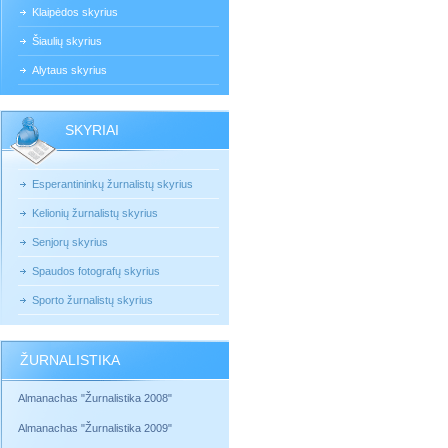
Klaipėdos skyrius
Šiaulių skyrius
Alytaus skyrius
SKYRIAI
Esperantininkų žurnalistų skyrius
Kelionių žurnalistų skyrius
Senjorų skyrius
Spaudos fotografų skyrius
Sporto žurnalistų skyrius
ŽURNALISTIKA
Almanachas "Žurnalistika 2008"
Almanachas "Žurnalistika 2009"