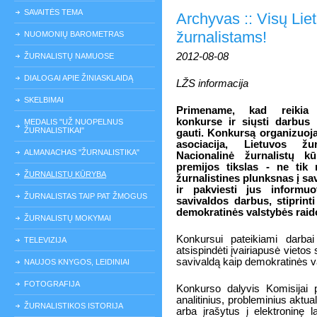
SAVAITĖS TEMA
Archyvas :: Visų Lie
žurnalistams!
NUOMONIŲ BAROMETRAS
2012-08-08
ŽURNALISTŲ NAMUOSE
DIALOGAI APIE ŽINIASKLAIDĄ
LŽS informacija
SKELBIMAI
Primename, kad reikia 
konkurse ir siųsti darbus 
MEDALIS "UŽ NUOPELNUS
ŽURNALISTIKAI"
gauti. Konkursą organizuoja
asociacija, Lietuvos žu
ALMANACHAS "ŽURNALISTIKA"
Nacionalinė žurnalistų kū
premijos tikslas - ne tik 
ŽURNALISTŲ KŪRYBA
žurnalistines plunksnas į sa
ir pakviesti jus informu
ŽURNALISTAS TAIP PAT ŽMOGUS
savivaldos darbus, stiprinti
demokratinės valstybės raid
ŽURNALISTŲ MOKYMAI
Konkursui pateikiami darbai 
TELEVIZIJA
atsispindėti įvairiapusė vietos sa
savivaldą kaip demokratinės v
NAUJOS KNYGOS, LEIDINIAI
FOTOGRAFIJA
Konkurso dalyvis Komisijai p
analitinius, probleminius aktu
ŽURNALISTIKOS ISTORIJA
arba įrašytus į elektroninę l