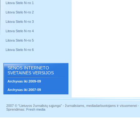
Litova Stelo N-ro 1
Litova Stelo N-ro 2
Litova Stelo N-ro 3
Litova Stelo N-ro 4
Litova Stelo N-ro 5
Litova Stelo N-ro 6
SENOS INTERNETO
SVETAINĖS VERSIJOS
Archyvas iki 2009-09
Archyvas iki 2007-09
2007 © “Lietuvos žurnalistų sąjunga” - žurnalistams, mediadarbuotojams ir visuomenei - į
Sprendimas:
Fresh media