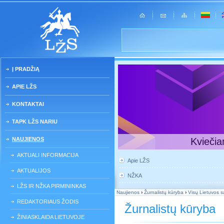
Į PRADŽIĄ
APIE LŽS
KONTAKTAI
TAPK LŽS NARIU
NAUJIENOS
Kviečia
AKTUALI INFORMACIJA
Apie LŽS
AKTUALIJOS
NŽKA
LŽS IR NŽKA PIRMININKAS
Naujienos
›
Žurnalistų kūryba
›
Visų Lietuvos s
REDAKTORIAUS ŽODIS
Žurnalistų kūryba
ŽINIASKLAIDA LIETUVOJE