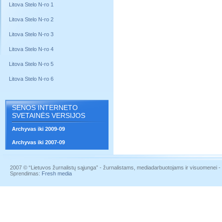
Litova Stelo N-ro 1
Litova Stelo N-ro 2
Litova Stelo N-ro 3
Litova Stelo N-ro 4
Litova Stelo N-ro 5
Litova Stelo N-ro 6
SENOS INTERNETO
SVETAINĖS VERSIJOS
Archyvas iki 2009-09
Archyvas iki 2007-09
2007 © “Lietuvos žurnalistų sąjunga” - žurnalistams, mediadarbuotojams ir visuomenei - į
Sprendimas:
Fresh media