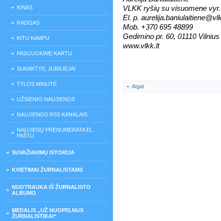
KINAS
VLKK ryšių su visuomene vyr. 
El. p. aurelija.baniulaitiene@vlk
RADIJAS
Mob. +370 695 48899
Gedimino pr. 60, 01110 Vilnius
KITU KAMPU
www.vlkk.lt
PASIJUOKIME KARTU
SUKAKTYS, JUBILIEJAI
TYLOS MINUTĖ
Atgal
UŽSIENIO NAUJIENOS
NAUJIENOS RSS KANALAIS
NAUJIENŲ PRENUMERATA EL.
PAŠTU
SUVAŽIAVIMŲ ISTORIJA
KVIETIMAI ŽURNALISTAMS
NUOTRAUKA IŠ ŽURNALISTO
ALBUMO
MEDALIS „UŽ NUOPELNUS
ŽURNALISTIKAI“