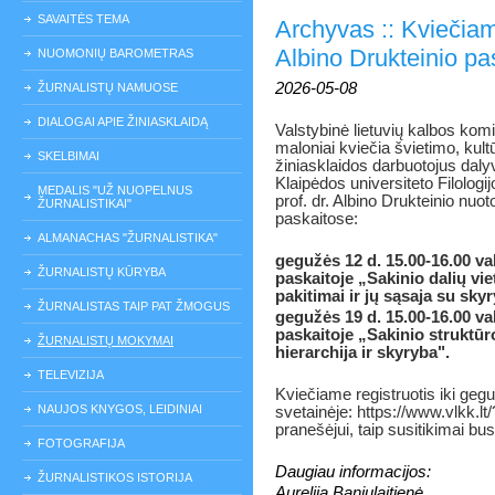
SAVAITĖS TEMA
Archyvas :: Kviečiame
Albino Drukteinio pa
NUOMONIŲ BAROMETRAS
2026-05-08
ŽURNALISTŲ NAMUOSE
DIALOGAI APIE ŽINIASKLAIDĄ
Valstybinė lietuvių kalbos komi
maloniai kviečia švietimo, kultū
SKELBIMAI
žiniasklaidos darbuotojus daly
Klaipėdos universiteto Filologi
MEDALIS "UŽ NUOPELNUS
prof. dr. Albino Drukteinio nuot
ŽURNALISTIKAI"
paskaitose:
ALMANACHAS "ŽURNALISTIKA"
gegužės 12 d. 15.00-16.00 val
ŽURNALISTŲ KŪRYBA
paskaitoje „Sakinio dalių vie
pakitimai ir jų sąsaja su sky
ŽURNALISTAS TAIP PAT ŽMOGUS
gegužės 19 d. 15.00-16.00 val
paskaitoje „Sakinio struktūr
ŽURNALISTŲ MOKYMAI
hierarchija ir skyryba".
TELEVIZIJA
Kviečiame registruotis iki geg
NAUJOS KNYGOS, LEIDINIAI
svetainėje: https://www.vlkk.lt
pranešėjui, taip susitikimai b
FOTOGRAFIJA
Daugiau informacijos:
ŽURNALISTIKOS ISTORIJA
Aurelija Baniulaitienė