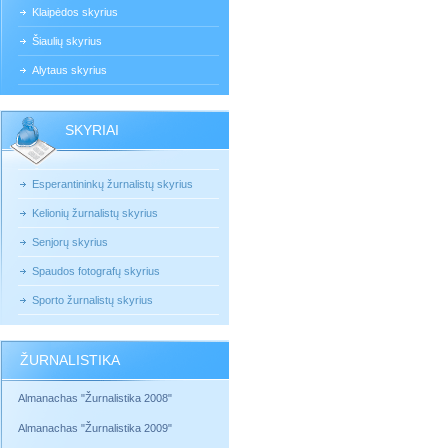
Klaipėdos skyrius
Šiaulių skyrius
Alytaus skyrius
SKYRIAI
Esperantininkų žurnalistų skyrius
Kelionių žurnalistų skyrius
Senjorų skyrius
Spaudos fotografų skyrius
Sporto žurnalistų skyrius
ŽURNALISTIKA
Almanachas "Žurnalistika 2008"
Almanachas "Žurnalistika 2009"