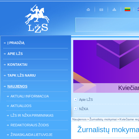
Į PRADŽIĄ
APIE LŽS
KONTAKTAI
TAPK LŽS NARIU
NAUJIENOS
Kviečia
AKTUALI INFORMACIJA
Apie LŽS
AKTUALIJOS
NŽKA
LŽS IR NŽKA PIRMININKAS
Naujienos
›
Žurnalistų mokymai
›
Kviečiame regi
REDAKTORIAUS ŽODIS
Žurnalistų mokyma
ŽINIASKLAIDA LIETUVOJE