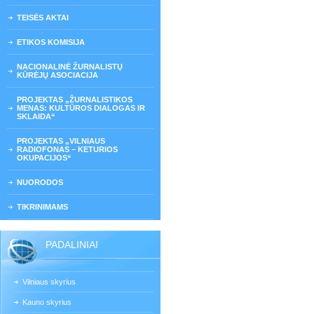
TEISĖS AKTAI
ETIKOS KOMISIJA
NACIONALINĖ ŽURNALISTŲ
KŪRĖJŲ ASOCIACIJA
PROJEKTAS „ŽURNALISTIKOS
MENAS: KULTŪROS DIALOGAS IR
SKLAIDA“
PROJEKTAS „VILNIAUS
RADIOFONAS – KETURIOS
OKUPACIJOS“
NUORODOS
TIKRINIMAMS
PADALINIAI
Vilniaus skyrius
Kauno skyrius