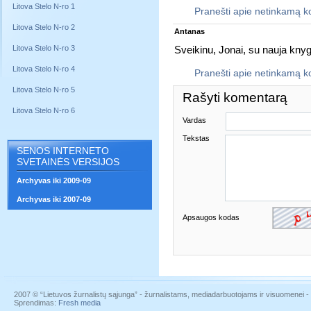
Litova Stelo N-ro 1
Pranešti apie netinkamą 
Litova Stelo N-ro 2
Antanas
Litova Stelo N-ro 3
Sveikinu, Jonai, su nauja knyg
Litova Stelo N-ro 4
Pranešti apie netinkamą 
Litova Stelo N-ro 5
Rašyti komentarą
Litova Stelo N-ro 6
Vardas
Tekstas
SENOS INTERNETO
SVETAINĖS VERSIJOS
Archyvas iki 2009-09
Archyvas iki 2007-09
Apsaugos kodas
2007 © “Lietuvos žurnalistų sąjunga” - žurnalistams, mediadarbuotojams ir visuomenei - į
Sprendimas:
Fresh media