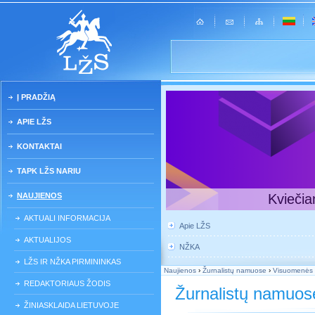
Į PRADŽIĄ
APIE LŽS
KONTAKTAI
TAPK LŽS NARIU
NAUJIENOS
Kviečia
AKTUALI INFORMACIJA
Apie LŽS
AKTUALIJOS
NŽKA
LŽS IR NŽKA PIRMININKAS
Naujienos
›
Žurnalistų namuose
›
Visuomenės i
REDAKTORIAUS ŽODIS
Žurnalistų namuos
ŽINIASKLAIDA LIETUVOJE