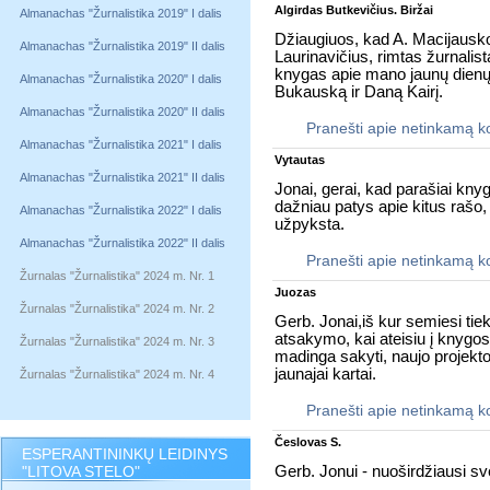
Algirdas Butkevičius. Biržai
Almanachas "Žurnalistika 2019" I dalis
Džiaugiuos, kad A. Macijausko
Almanachas "Žurnalistika 2019" II dalis
Laurinavičius, rimtas žurnali
knygas apie mano jaunų dienų bi
Almanachas "Žurnalistika 2020" I dalis
Bukauską ir Daną Kairį.
Almanachas "Žurnalistika 2020" II dalis
Pranešti apie netinkamą 
Almanachas "Žurnalistika 2021" I dalis
Vytautas
Almanachas "Žurnalistika 2021" II dalis
Jonai, gerai, kad parašiai knyg
dažniau patys apie kitus rašo, 
Almanachas "Žurnalistika 2022" I dalis
užpyksta.
Almanachas "Žurnalistika 2022" II dalis
Pranešti apie netinkamą 
Žurnalas "Žurnalistika" 2024 m. Nr. 1
Juozas
Žurnalas "Žurnalistika" 2024 m. Nr. 2
Gerb. Jonai,iš kur semiesi tiek
atsakymo, kai ateisiu į knygo
Žurnalas "Žurnalistika" 2024 m. Nr. 3
madinga sakyti, naujo projek
jaunajai kartai.
Žurnalas "Žurnalistika" 2024 m. Nr. 4
Pranešti apie netinkamą 
Česlovas S.
ESPERANTININKŲ LEIDINYS
"LITOVA STELO"
Gerb. Jonui - nuoširdžiausi sv