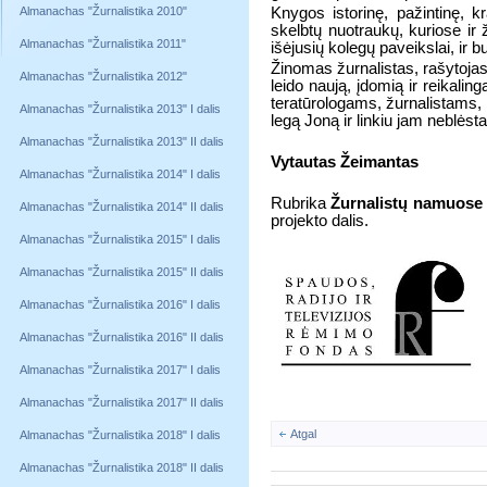
Almanachas "Žurnalistika 2010"
Kny­gos is­to­ri­nę, pa­žin­ti­nę, k
skelb­tų nuo­trau­kų, ku­rio­se ir žu
Almanachas "Žurnalistika 2011"
iš­ėju­sių ko­le­gų pa­veiks­lai, ir b
Ži­no­mas žur­na­lis­tas, ra­šy­to­jas
Almanachas "Žurnalistika 2012"
lei­do nau­ją, įdo­mią ir rei­ka­lin
te­ra­tū­ro­lo­gams, žur­na­lis­tams, 
Almanachas "Žurnalistika 2013" I dalis
le­gą Jo­ną ir lin­kiu jam ne­blės­t
Almanachas "Žurnalistika 2013" II dalis
Vytautas Žeimantas
Almanachas "Žurnalistika 2014" I dalis
Rubrika
Žurnalistų namuose
Almanachas "Žurnalistika 2014" II dalis
projekto dalis.
Almanachas "Žurnalistika 2015" I dalis
Almanachas "Žurnalistika 2015" II dalis
Almanachas "Žurnalistika 2016" I dalis
Almanachas "Žurnalistika 2016" II dalis
Almanachas "Žurnalistika 2017" I dalis
Almanachas "Žurnalistika 2017" II dalis
Atgal
Almanachas "Žurnalistika 2018" I dalis
Almanachas "Žurnalistika 2018" II dalis