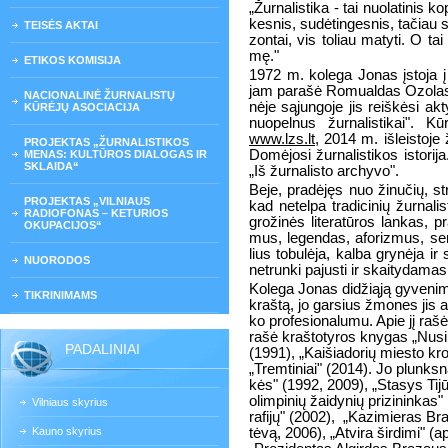
„Žur­na­lis­ti­ka - tai nuo­la­ti­ni
kes­nis, su­dė­tin­ges­nis, ta­čiau s
TEISĖS AKTAI
zon­tai, vis to­liau ma­ty­ti. O ta
mę."
ETIKOS KOMISIJA
1972 m. ko­le­ga Jo­nas įsto­ja į L
jam pa­ra­šė Ro­mu­al­das Ozo­las,
NACIONALINĖ ŽURNALISTŲ
nė­je są­jun­go­je jis reiš­kė­si a
KŪRĖJŲ ASOCIACIJA
nuo­pel­nus žur­na­lis­ti­kai". Kū
www.lzs.lt
, 2014 m. iš­leis­to­je 
PROJEKTAS „ŽURNALISTIKOS
Do­mė­jo­si žur­na­lis­ti­kos is­to­ri­j
MENAS: KULTŪROS DIALOGAS IR
SKLAIDA“
„Iš žur­na­lis­to ar­chy­vo".
Be­je, pra­dė­jęs nuo ži­nu­čių, str
PROJEKTAS „VILNIAUS
kad ne­tel­pa tra­di­ci­nių žur­na­l
RADIOFONAS – KETURIOS
gro­ži­nės li­te­ra­tū­ros lan­kas, p
OKUPACIJOS“
mus, le­gen­das, afo­riz­mus, sen­t
lius to­bu­lė­ja, kal­ba gry­nė­ja ir 
NUORODOS
ne­trun­ki pa­jus­ti ir skai­ty­da­m
Ko­le­ga Jo­nas di­dži­ą­ją gy­ve­ni­
TIKRINIMAMS
kraš­tą, jo gar­sius žmo­nes jis ap­
ko pro­fe­sio­na­lu­mu. Apie jį ra­šė 
ra­šė kraš­to­ty­ros kny­gas „Nu­s
PADALINIAI
(1991), „Kai­šia­do­rių mies­to kr
„Trem­ti­niai" (2014). Jo plunks­na
kės" (1992, 2009), „Sta­sys Ti­j
olim­pi­nių žai­dy­nių pri­zi­nin­k
Vilniaus skyrius
ra­fi­jų" (2002),
„Ka­zi­mie­ras Br
Kauno skyrius
tė­vą, 2006), „At­vi­ra šir­di­mi" (a