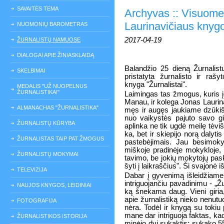
SAVAITĖS TEMA
Archyvas :: Visuomen
Laurinavičiaus knyg
NUOMONIŲ BAROMETRAS
2017-04-19
ŽURNALISTŲ NAMUOSE
DIALOGAI APIE ŽINIASKLAIDĄ
Balandžio 25 dieną Žurnalis
SKELBIMAI
pristatyta žurnalisto ir rašy
knyga "Žurnalistai".
MEDALIS "UŽ NUOPELNUS
ŽURNALISTIKAI"
Lai­min­gas tas žmo­gus, ku­ris įg
Ma­nau, ir ko­le­ga Jo­nas Lau­ri­n
ALMANACHAS "ŽURNALISTIKA"
męs ir au­gęs jau­kia­me dzū­kiš
nuo vai­kys­tės pa­ju­to sa­vo gim
ŽURNALISTŲ KŪRYBA
ap­lin­ka ne tik ug­dė mei­lę tė­viš
ka, bet ir skie­pi­jo no­rą da­ly­ti
ŽURNALISTAS TAIP PAT ŽMOGUS
pa­ste­bė­ji­mais. Jau be­si­mo­
miš­ko­je pra­di­nė­je mo­kyk­lo­je,
ŽURNALISTŲ MOKYMAI
ta­vi­mo, be jo­kių mo­ky­to­jų pa­sk
šy­ti į laik­raš­čius". Ši sva­jo­nė i
TELEVIZIJA
Da­bar į gy­ve­ni­mą iš­lei­džia­m
in­tri­guo­jan­čiu pa­va­di­ni­mu - „Žu
NAUJOS KNYGOS, LEIDINIAI
ką šne­ka­ma daug. Vie­ni gi­ria, k
apie žur­na­lis­ti­ką nie­ko ne­nu­tu
FOTOGRAFIJA
nė­ra. To­dėl ir kny­gą su to­kiu pa
ma­ne dar in­tri­guo­ja fak­tas, ka
ŽURNALISTIKOS ISTORIJA
mi­nė­jo dvi su­kak­tis: su­ka­ko 55