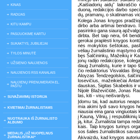
„Kai­šia­do­rių ai­dų" laik­raš­čio r
KINAS
duo­ną, re­dak­ci­jos dar­bo spe­ci
dų, pra­ma­nų, o ska­ti­na­mas vi­di­
RADIJAS
Ko­le­ga Jo­nas kny­gos pra­džio­j
KITU KAMPU
dir­bo ar­ba ar­ti­mai ben­dra­vo. I
pa­si­rin­ko ga­na siau­rą ap­žval­go
PASIJUOKIME KARTU
dirb­ta. Bet taip nė­ra, 64 ben­dr
ge­ro­kai pra­plės­ti kny­gos kon­t
SUKAKTYS, JUBILIEJAI
nės mo­kyk­los šeš­to­kas, pa­sk
vė­liau žur­na­lis­ti­nio mąs­ty­mo da
TYLOS MINUTĖ
bęs Šal­či­nin­kų, Ma­žei­kių ir Kai­
jo­nų ra­di­jo re­dak­ci­jo­se, ko­le
UŽSIENIO NAUJIENOS
daug žurnalistų, ku­rie ir ta­po š
čio re­dak­to­rius Vis­val­das Bri­g
NAUJIENOS RSS KANALAIS
Alo­y­zas Ten­dze­gols­kis, šal­či­n
lo­se­vi­čius, ma­žei­kie­čiai An
NAUJIENŲ PRENUMERATA EL.
daus­kas, Si­gi­tas Ska­bei­kis ir v
PAŠTU
Ni­jo­lė Bla­že­vi­čiū­tė, Jo­nas 
las, ki­ti - vi­sų ne­iš­var­dy­si.
SUVAŽIAVIMŲ ISTORIJA
Įdo­mu tai, kad au­to­rius ne­ap­si
mia aki­mi ly­di sa­vo kny­gos he­
KVIETIMAI ŽURNALISTAMS
niau­siai ei­na ga­na vin­giuo­tais 
į Kau­ną, Vil­nių, į res­pub­li­ki­nių la
NUOTRAUKA IŠ ŽURNALISTO
ją, ki­tur. Žur­na­lis­tai tam­pa re­dak
ALBUMO
kais. Taip kny­gos tu­ri­nys or­ga­n
sos ša­lies žur­na­lis­ti­kos sa­vas­t
MEDALIS „UŽ NUOPELNUS
ŽURNALISTIKAI“
Aki­vaiz­du, kad kny­gos au­to­rius 