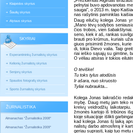
„Pre­zi­den­tas Al­gir­das Bra­zaus
Klaipėdos skyrius
pel­ny­tai bu­vo ap­do­va­no­tas me­
sau­gai", o 2013 m. ta­po Kai­šia­do
Šiaulių skyrius
nas ra­šy­ti­nis pa­min­klas kai­šia
Daug ei­lu­čių ko­le­ga Jo­nas yr
Alytaus skyrius
„Ma­no tė­vų so­dy­bos se­niau­siai
čios tro­bos, vien ša­bakš­ty­nai.
se­no, kiek ir aš, ran­kas su­vil­ga
SKYRIAI
brau­ti pro krū­mus, ku­riais už
giuos pri­si­min­ti žmo­nes, ku­ri
di, to­kia Die­vo va­lia. Taip greit
riai ieš­ko są­sa­jų su gim­ti­ne, b
Esperantininkų žurnalistų skyrius
O vė­liau at­si­ras ir to­kios ei­lu­tė
Kelionių žurnalistų skyrius
O tė­viš­ke!
Senjorų skyrius
Tu toks ty­lus ato­dū­sis
Ir aša­ra, nuo skruos­to
Spaudos fotografų skyrius
Ty­liai nu­brauk­ta...
Sporto žurnalistų skyrius
Ko­le­ga Jo­nas laik­raš­čio re­dak­
my­bę. Daug me­tų jam te­ko re­dak
ŽURNALISTIKA
krei­vų veid­ro­džių lai­ko­tar­piu.
žmo­nės kar­to­jo iš tri­bū­nos iš­gi
kio­je si­tu­a­ci­jo­je iš­lik­ti gar­b
Almanachas "Žurnalistika 2008"
kad ko­le­ga Jo­nas šį lai­ką ap­ra­
na­lis­tų dar­bo at­mo­sfe­rą ir kar
Almanachas "Žurnalistika 2009"
ge­riau su­pras­ti, kaip tuo me­tu 