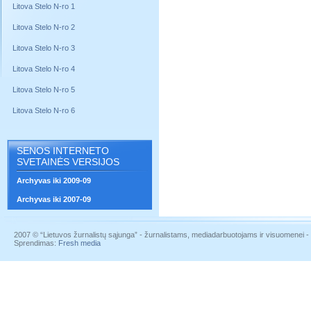
Litova Stelo N-ro 1
Litova Stelo N-ro 2
Litova Stelo N-ro 3
Litova Stelo N-ro 4
Litova Stelo N-ro 5
Litova Stelo N-ro 6
SENOS INTERNETO
SVETAINĖS VERSIJOS
Archyvas iki 2009-09
Archyvas iki 2007-09
2007 © “Lietuvos žurnalistų sąjunga” - žurnalistams, mediadarbuotojams ir visuomenei - į
Sprendimas:
Fresh media