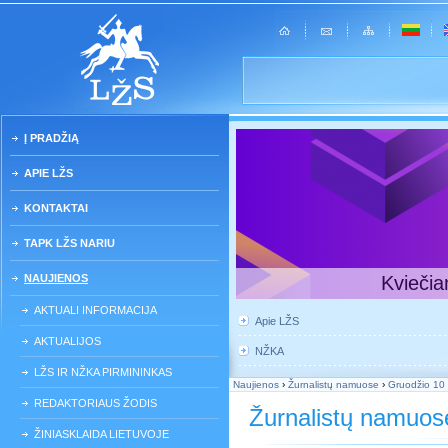
Į PRADŽIĄ
APIE LŽS
KONTAKTAI
TAPK LŽS NARIU
NAUJIENOS
Kviečia
AKTUALI INFORMACIJA
Apie LŽS
AKTUALIJOS
NŽKA
LŽS IR NŽKA PIRMININKAS
Naujienos
›
Žurnalistų namuose
›
Gruodžio 10 
REDAKTORIAUS ŽODIS
Žurnalistų namuos
ŽINIASKLAIDA LIETUVOJE