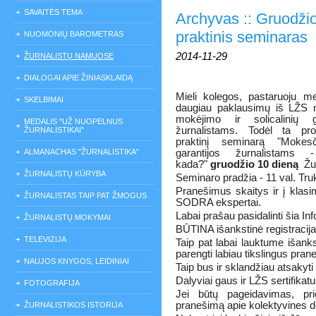
SAVAITĖS TEMA
Archyvas :: Gruodži
praktinis seminaras
NUOMONIŲ BAROMETRAS
2014-11-29
ŽURNALISTŲ NAMUOSE
DIALOGAI APIE ŽINIASKLAIDĄ
Mieli kolegos, pastaruoju m
SKELBIMAI
daugiau paklausimų iš LŽS 
mokėjimo ir solicalinių g
MEDALIS "UŽ NUOPELNUS
žurnalistams. Todėl ta pr
ŽURNALISTIKAI"
praktinį seminarą "Mokesč
ALMANACHAS "ŽURNALISTIKA"
garantijos žurnalistams
kada?"
gruodžio 10 dieną
Žu
ŽURNALISTŲ KŪRYBA
Seminaro pradžia - 11 val. Tru
Pranešimus skaitys ir į klas
ŽURNALISTAS TAIP PAT ŽMOGUS
SODRA ekspertai.
Labai prašau pasidalinti šia Inf
ŽURNALISTŲ MOKYMAI
BŪTINA išankstinė registracija
TELEVIZIJA
Taip pat labai lauktume išank
parengti labiau tikslingus pra
NAUJOS KNYGOS, LEIDINIAI
Taip bus ir sklandžiau atsakyti
Dalyviai gaus ir LŽS sertifika
FOTOGRAFIJA
Jei būtų pageidavimas, pr
pranešimą apie kolektyvines der
ŽURNALISTIKOS ISTORIJA