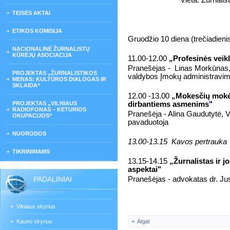
Vieta:
Žurnalis
TEISĖS AKTAI
ETIKOS KOMISIJA
Gruodžio 10 diena (trečiadieni
NACIONALINĖ ŽURNALISTŲ
KŪRĖJŲ ASOCIACIJA
11.00-12.00
„Profesinės veik
Pranešėjas -
Linas Morkūnas, 
PROJEKTAS „ŽURNALISTIKOS
valdybos Įmokų administravim
MENAS: KULTŪROS DIALOGAS IR
SKLAIDA“
12.00 -13.00
„Mokesčių mokėj
PROJEKTAS „VILNIAUS
dirbantiems asmenims
"
RADIOFONAS – KETURIOS
Pranešėja -
Alina Gaudutytė, 
OKUPACIJOS“
pavaduotoja
NUORODOS
13.00-13.15
Kavos pertrauka
TIKRINIMAMS
13.15-14.15
„Žurnalistas ir jo
aspektai"
PADALINIAI
Pranešėjas -
advokatas dr.
Ju
Vilniaus skyrius
Kauno skyrius
Atgal