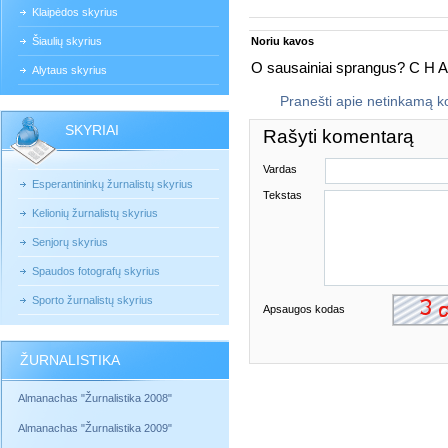
Klaipėdos skyrius
Šiaulių skyrius
Noriu kavos
O sausainiai sprangus? C H 
Alytaus skyrius
Pranešti apie netinkamą 
SKYRIAI
Rašyti komentarą
Vardas
Esperantininkų žurnalistų skyrius
Tekstas
Kelionių žurnalistų skyrius
Senjorų skyrius
Spaudos fotografų skyrius
Sporto žurnalistų skyrius
Apsaugos kodas
ŽURNALISTIKA
Almanachas "Žurnalistika 2008"
Almanachas "Žurnalistika 2009"