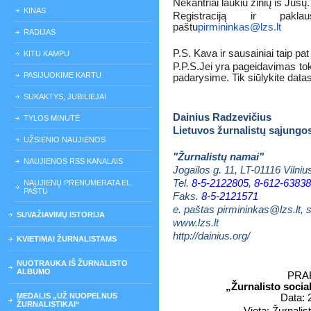
Nekantriai laukiu žinių iš Jūsų.
KINAS
Registraciją ir pakla
paštu
pirmininkas@lzs.lt
RADIJAS
P.S. Kava ir sausainiai taip p
KITU KAMPU
P.P.S.Jei yra pageidavimas tok
PASIJUOKIME KARTU
padarysime. Tik siūlykite datas
SUKAKTYS, JUBILIEJAI
Dainius Radzevičius
TYLOS MINUTĖ
Lietuvos žurnalistų sąjungo
UŽSIENIO NAUJIENOS
"Žurnalistų namai"
NAUJIENOS RSS KANALAIS
Jogailos g. 11, LT-01116 Vilniu
Tel.
8-5-2122805
,
8-612-63838
NAUJIENŲ PRENUMERATA EL.
PAŠTU
Faks.
8-5-2121571
e. paštas
pirmininkas@lzs.lt
, 
SUVAŽIAVIMŲ ISTORIJA
www.lzs.lt
http://dainius.org/
KVIETIMAI ŽURNALISTAMS
NUOTRAUKA IŠ ŽURNALISTO
ALBUMO
PRA
„
Žurnalisto socia
MEDALIS „UŽ NUOPELNUS
Data:
2
ŽURNALISTIKAI“