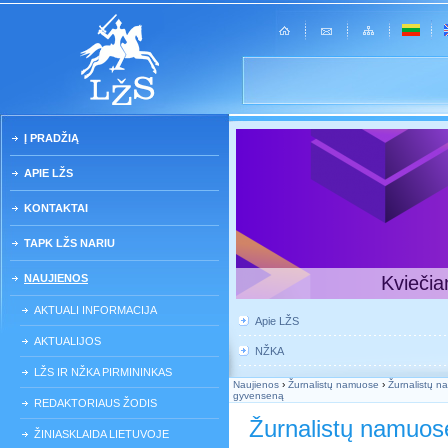
Į PRADŽIĄ
APIE LŽS
KONTAKTAI
TAPK LŽS NARIU
NAUJIENOS
Kviečia
AKTUALI INFORMACIJA
Apie LŽS
AKTUALIJOS
NŽKA
LŽS IR NŽKA PIRMININKAS
Naujienos
›
Žurnalistų namuose
›
Žurnalistų na
gyvenseną
REDAKTORIAUS ŽODIS
Žurnalistų namuos
ŽINIASKLAIDA LIETUVOJE