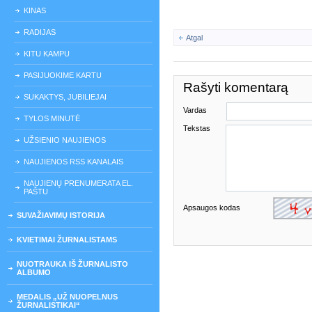
KINAS
RADIJAS
Atgal
KITU KAMPU
PASIJUOKIME KARTU
Rašyti komentarą
SUKAKTYS, JUBILIEJAI
Vardas
TYLOS MINUTĖ
Tekstas
UŽSIENIO NAUJIENOS
NAUJIENOS RSS KANALAIS
NAUJIENŲ PRENUMERATA EL.
PAŠTU
Apsaugos kodas
SUVAŽIAVIMŲ ISTORIJA
KVIETIMAI ŽURNALISTAMS
NUOTRAUKA IŠ ŽURNALISTO
ALBUMO
MEDALIS „UŽ NUOPELNUS
ŽURNALISTIKAI“