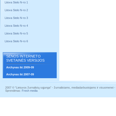
Litova Stelo N-ro 1
Litova Stelo N-ro 2
Litova Stelo N-ro 3
Litova Stelo N-ro 4
Litova Stelo N-ro 5
Litova Stelo N-ro 6
SENOS INTERNETO
SVETAINĖS VERSIJOS
Archyvas iki 2009-09
Archyvas iki 2007-09
2007 © “Lietuvos žurnalistų sąjunga” - žurnalistams, mediadarbuotojams ir visuomenei - į
Sprendimas:
Fresh media