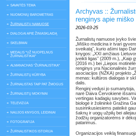
SAVAITĖS TEMA
Archyvas :: Žurnalis
NUOMONIŲ BAROMETRAS
renginys apie miško 
ŽURNALISTŲ NAMUOSE
2026-03-25
DIALOGAI APIE ŽINIASKLAIDĄ
Žurnalistų namuose įvyko švie
SKELBIMAI
„Miško medicina ir tvari gyvens
sveikatą", kurio ašimi tapo D
MEDALIS "UŽ NUOPELNUS
knygos: „XXI amžiaus Lietuvos 
ŽURNALISTIKAI"
įveikti ligas" (2009 m.), „Kaip
(2016 m.) bei „Liepos motinėlė
ALMANACHAS "ŽURNALISTIKA"
renginys yra Nacionalinės žurn
asociacijos (NŽKA) projekto „Ž
ŽURNALISTŲ KŪRYBA
menas: kultūros dialogas ir sk
dalis.
ŽURNALISTAS TAIP PAT ŽMOGUS
Renginį vedusi jo sumanytoja,
narė Daiva Červokienė išsamia
ŽURNALISTŲ MOKYMAI
vertingas kadagių savybes. Va
biologė ir žolininkė Gražina Ga
TELEVIZIJA
susirinkusiesiems pateikė gaus
NAUJOS KNYGOS, LEIDINIAI
šaknų ir uogų užpilų bei alieja
žodžių organizatorėms ir dėko
FOTOGRAFIJA
patarimus.
ŽURNALISTIKOS ISTORIJA
Organizacijos veiklą finansuoj