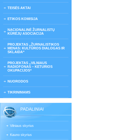
TEISĖS AKTAI
ETIKOS KOMISIJA
NACIONALINĖ ŽURNALISTŲ
KŪRĖJŲ ASOCIACIJA
PROJEKTAS „ŽURNALISTIKOS
MENAS: KULTŪROS DIALOGAS IR
SKLAIDA“
PROJEKTAS „VILNIAUS
RADIOFONAS – KETURIOS
OKUPACIJOS“
NUORODOS
TIKRINIMAMS
PADALINIAI
Vilniaus skyrius
Kauno skyrius