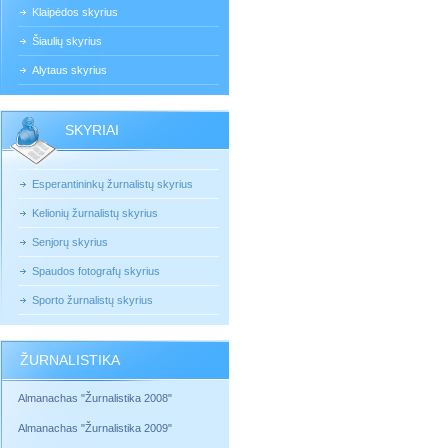
Klaipėdos skyrius
Šiaulių skyrius
Alytaus skyrius
SKYRIAI
Esperantininkų žurnalistų skyrius
Kelionių žurnalistų skyrius
Senjorų skyrius
Spaudos fotografų skyrius
Sporto žurnalistų skyrius
ŽURNALISTIKA
Almanachas "Žurnalistika 2008"
Almanachas "Žurnalistika 2009"