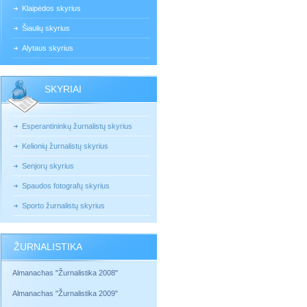
Klaipėdos skyrius
Šiaulių skyrius
Alytaus skyrius
SKYRIAI
Esperantininkų žurnalistų skyrius
Kelionių žurnalistų skyrius
Senjorų skyrius
Spaudos fotografų skyrius
Sporto žurnalistų skyrius
ŽURNALISTIKA
Almanachas "Žurnalistika 2008"
Almanachas "Žurnalistika 2009"