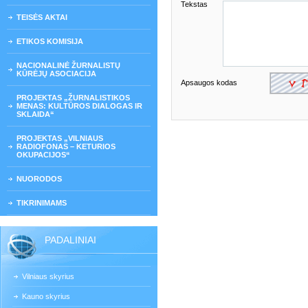
Tekstas
TEISĖS AKTAI
ETIKOS KOMISIJA
NACIONALINĖ ŽURNALISTŲ
KŪRĖJŲ ASOCIACIJA
Apsaugos kodas
PROJEKTAS „ŽURNALISTIKOS
MENAS: KULTŪROS DIALOGAS IR
SKLAIDA“
PROJEKTAS „VILNIAUS
RADIOFONAS – KETURIOS
OKUPACIJOS“
NUORODOS
TIKRINIMAMS
PADALINIAI
Vilniaus skyrius
Kauno skyrius