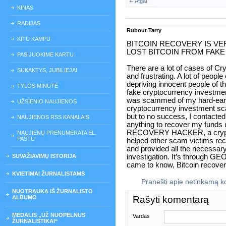
Atgal
KINAS
RADIJAS
Rubout Tarry
KITU KAMPU
BITCOIN RECOVERY IS VE
LOST BITCOIN FROM FAK
PASIJUOKIME KARTU
There are a lot of cases of C
SUKAKTYS, JUBILIEJAI
and frustrating. A lot of peopl
depriving innocent people of th
TYLOS MINUTĖ
fake cryptocurrency investment
was scammed of my hard-earne
UŽSIENIO NAUJIENOS
cryptocurrency investment sca
but to no success, I contacted 
NAUJIENOS RSS KANALAIS
anything to recover my fund
RECOVERY HACKER, a crypto
NAUJIENŲ PRENUMERATA EL.
PAŠTU
helped other scam victims rec
and provided all the necessary
SUVAŽIAVIMŲ ISTORIJA
investigation. It’s throu
came to know, Bitcoin recover
KVIETIMAI ŽURNALISTAMS
Pranešti apie netinkamą 
NUOTRAUKA IŠ ŽURNALISTO
ALBUMO
Rašyti komentarą
MEDALIS „UŽ NUOPELNUS
Vardas
ŽURNALISTIKAI“