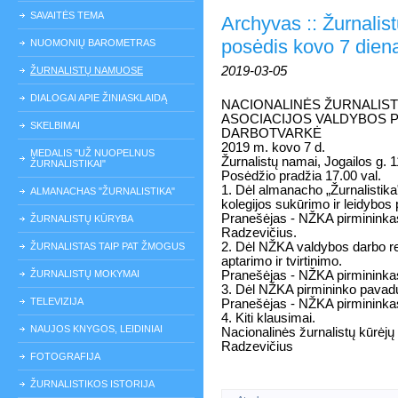
SAVAITĖS TEMA
Archyvas :: Žurnali
posėdis kovo 7 dien
NUOMONIŲ BAROMETRAS
2019-03-05
ŽURNALISTŲ NAMUOSE
DIALOGAI APIE ŽINIASKLAIDĄ
NACIONALINĖS ŽURNALIS
ASOCIACIJOS VALDYBOS 
SKELBIMAI
DARBOTVARKĖ
2019 m. kovo 7 d.
MEDALIS "UŽ NUOPELNUS
Žurnalistų namai, Jogailos g. 1
ŽURNALISTIKAI"
Posėdžio pradžia 17.00 val.
1. Dėl almanacho „Žurnalistik
ALMANACHAS "ŽURNALISTIKA"
kolegijos sukūrimo ir leidybos
Pranešėjas - NŽKA pirmininka
ŽURNALISTŲ KŪRYBA
Radzevičius.
2. Dėl NŽKA valdybos darbo r
ŽURNALISTAS TAIP PAT ŽMOGUS
aptarimo ir tvirtinimo.
ŽURNALISTŲ MOKYMAI
Pranešėjas - NŽKA pirmininka
3. Dėl NŽKA pirmininko pavaduo
TELEVIZIJA
Pranešėjas - NŽKA pirmininka
4. Kiti klausimai.
NAUJOS KNYGOS, LEIDINIAI
Nacionalinės žurnalistų kūr
Radzevičius
FOTOGRAFIJA
ŽURNALISTIKOS ISTORIJA