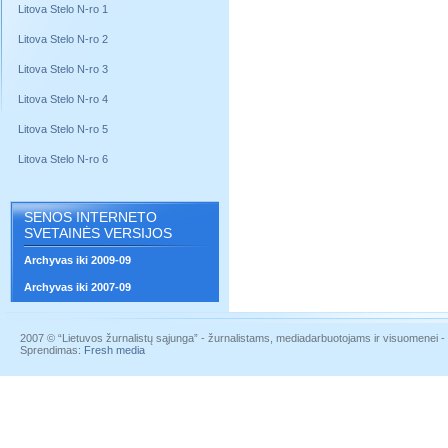
Litova Stelo N-ro 1
Litova Stelo N-ro 2
Litova Stelo N-ro 3
Litova Stelo N-ro 4
Litova Stelo N-ro 5
Litova Stelo N-ro 6
SENOS INTERNETO
SVETAINĖS VERSIJOS
Archyvas iki 2009-09
Archyvas iki 2007-09
2007 © “Lietuvos žurnalistų sąjunga” - žurnalistams, mediadarbuotojams ir visuomenei - į
Sprendimas:
Fresh media