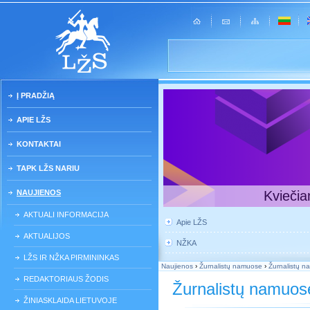
Į PRADŽIĄ
APIE LŽS
KONTAKTAI
TAPK LŽS NARIU
NAUJIENOS
Kviečia
AKTUALI INFORMACIJA
Apie LŽS
AKTUALIJOS
NŽKA
LŽS IR NŽKA PIRMININKAS
Naujienos
›
Žurnalistų namuose
›
Žurnalistų 
REDAKTORIAUS ŽODIS
Žurnalistų namuos
ŽINIASKLAIDA LIETUVOJE