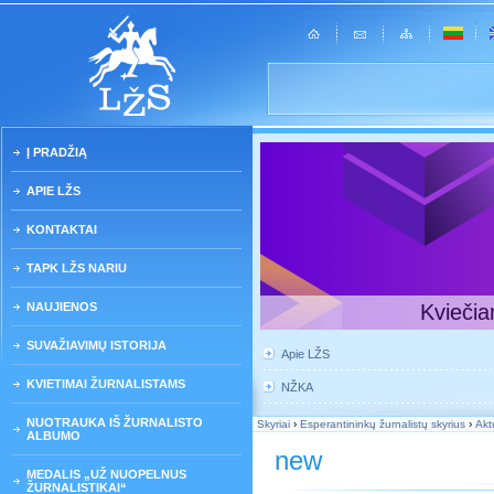
Į PRADŽIĄ
APIE LŽS
KONTAKTAI
TAPK LŽS NARIU
NAUJIENOS
Kviečia
SUVAŽIAVIMŲ ISTORIJA
Apie LŽS
KVIETIMAI ŽURNALISTAMS
NŽKA
NUOTRAUKA IŠ ŽURNALISTO
Skyriai
›
Esperantininkų žurnalistų skyrius
›
Akt
ALBUMO
new
MEDALIS „UŽ NUOPELNUS
ŽURNALISTIKAI“