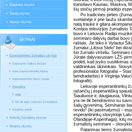
transliavo Kaunas, Maskva, Mon
Klaipėdos skyrius
šių stočių pirmoji pradėjo espe
Šiaulių skyrius
Po tradicinės pirties (žurnal
svetainėje ir prie laužo skambė
Alytaus skyrius
natą traukė ir gitara akompana
Korėjos televizijos žurnalisto 
buvo ir Lietuvos Radijo muziki
seminaro dalyvių darbai buvo 
SKYRIAI
raštais. Jie teko ir Vytautui Š
žurnalui „Litova Stelo“ bei diza
šio žurnalo viršeliu. Seminar
Esperantininkų žurnalistų skyrius
Jūrate dalyvavusiam LŽS pirmin
pridėti, kad įvyko susitikima
Esperanto kalbos klubas
valdininkais ūkininkais. Stovyk
profesionalūs fotografai – Sta
Apie esperantininkų klubą
bendradarbis) ir Virginija Val
esperantininkų klubo nariai
fotografė).
Lietuvoje esperantininkų žu
Aktualijos
rašančių į esperantišką spaud
new
Šiauliuose ir, daugiausia, Viln
yra ne tik bendravimo su savo u
Ne tik apie Lietuvos žurnalistus
šalių gyvenimą.
Seminaras bai
revido“ (iki pasimatymo) – espe
Kūrybos artelė
esperantininkų stovykloje Latv
Kelionių žurnalistų skyrius
Olandijoje-Kopenhaga), kitų me
žurnalistų seminare – stovykloj
Senjorų skyrius
Patarimas tiems žurnalist