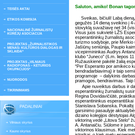
Saluton, amiko! Bonan tagon
TEISĖS AKTAI
Sveikas, bičiuli! Labą dieną, 
ETIKOS KOMISIJA
gegužės 14 dieną sveikino į 4-
stovyklą suvažiavę net 34 (visa
NACIONALINĖ ŽURNALISTŲ
Visus juos sukvietė LŽS Espera
KŪRĖJŲ ASOCIACIJA
esperantininkų žurnalistų aso
turizmo sodyboje, prie Merkio 
PROJEKTAS „ŽURNALISTIKOS
Jašiūnų seniūnija, Paupio ka
MENAS: KULTŪROS DIALOGAS IR
SKLAIDA“
vicepirmininkas Audrys Antana
klubo “Juneco” (š.m. liepos 11
Ružauskienė pakėlė žalią espe
PROJEKTAS „VILNIAUS
RADIOFONAS – KETURIOS
“Per Esperanto por amikeco ka
OKUPACIJOS“
bendradarbiavimą) ir taip semi
programoje – dalykinis darbas
NUORODOS
pramogos, bendravimas. Taip b
Apie nuveiktus darbus ir 
TIKRINIMAMS
esperantininkų žurnalistų susir
Regina Dovidavičiūtė, prakti
esperantininkus esperantiškai
Stanislava Sobanska. Pokalbį (
PADALINIAI
garsinimo pasaulyje aktualybė
dizaino kolegijos dėstytojas Al
viktoriną vedė „Litova Stelo“ ž
Vilniaus skyrius
A. Antanaičiu. Siūlome ir jums, 
viktorinos klausimus. Kiek metų
Kauno skyrius
istorikai, o kiek metų esperan