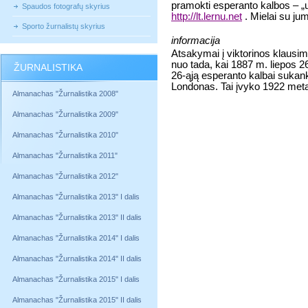
pramokti esperanto kalbos – „u
Spaudos fotografų skyrius
http://lt.lernu.net
. Mielai su ju
Sporto žurnalistų skyrius
informacija
Atsakymai į viktorinos klausi
nuo tada, kai 1887 m. liepos 26
ŽURNALISTIKA
26-ąją esperanto kalbai sukan
Londonas. Tai įvyko 1922 meta
Almanachas "Žurnalistika 2008"
Almanachas "Žurnalistika 2009"
Almanachas "Žurnalistika 2010"
Almanachas "Žurnalistika 2011"
Almanachas "Žurnalistika 2012"
Almanachas "Žurnalistika 2013" I dalis
Almanachas "Žurnalistika 2013" II dalis
Almanachas "Žurnalistika 2014" I dalis
Almanachas "Žurnalistika 2014" II dalis
Almanachas "Žurnalistika 2015" I dalis
Almanachas "Žurnalistika 2015" II dalis