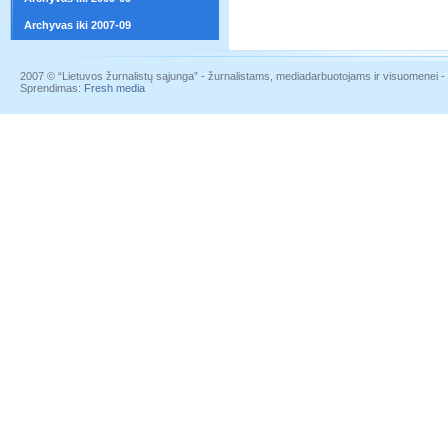
Archyvas iki 2007-09
2007 © “Lietuvos žurnalistų sąjunga” - žurnalistams, mediadarbuotojams ir visuomenei - į
Sprendimas:
Fresh media