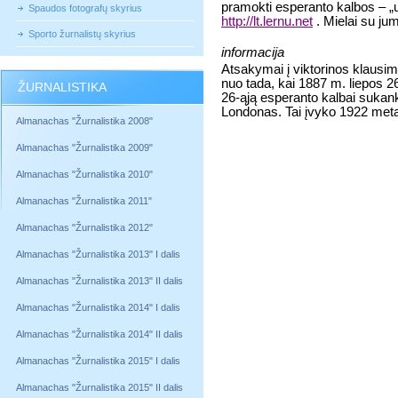
pramokti esperanto kalbos – „u
Spaudos fotografų skyrius
http://lt.lernu.net
. Mielai su ju
Sporto žurnalistų skyrius
informacija
Atsakymai į viktorinos klausi
nuo tada, kai 1887 m. liepos 26
ŽURNALISTIKA
26-ąją esperanto kalbai sukan
Londonas. Tai įvyko 1922 meta
Almanachas "Žurnalistika 2008"
Almanachas "Žurnalistika 2009"
Almanachas "Žurnalistika 2010"
Almanachas "Žurnalistika 2011"
Almanachas "Žurnalistika 2012"
Almanachas "Žurnalistika 2013" I dalis
Almanachas "Žurnalistika 2013" II dalis
Almanachas "Žurnalistika 2014" I dalis
Almanachas "Žurnalistika 2014" II dalis
Almanachas "Žurnalistika 2015" I dalis
Almanachas "Žurnalistika 2015" II dalis