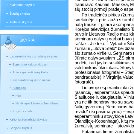
transliavo Kaunas, Maskva, Mon
Klaipėdos skyrius
šių stočių pirmoji pradėjo espe
Šiaulių skyrius
Po tradicinės pirties (žurnal
svetainėje ir prie laužo skambė
Alytaus skyrius
natą traukė ir gitara akompana
Korėjos televizijos žurnalisto 
buvo ir Lietuvos Radijo muziki
seminaro dalyvių darbai buvo 
SKYRIAI
raštais. Jie teko ir Vytautui Š
žurnalui „Litova Stelo“ bei diza
šio žurnalo viršeliu. Seminar
Esperantininkų žurnalistų skyrius
Jūrate dalyvavusiam LŽS pirmin
pridėti, kad įvyko susitikima
Esperanto kalbos klubas
valdininkais ūkininkais. Stovyk
profesionalūs fotografai – Sta
Apie esperantininkų klubą
bendradarbis) ir Virginija Val
esperantininkų klubo nariai
fotografė).
Lietuvoje esperantininkų žu
Aktualijos
rašančių į esperantišką spaud
new
Šiauliuose ir, daugiausia, Viln
yra ne tik bendravimo su savo u
Ne tik apie Lietuvos žurnalistus
šalių gyvenimą.
Seminaras bai
revido“ (iki pasimatymo) – espe
Kūrybos artelė
esperantininkų stovykloje Latv
Kelionių žurnalistų skyrius
Olandijoje-Kopenhaga), kitų me
žurnalistų seminare – stovykloj
Senjorų skyrius
Patarimas tiems žurnalist