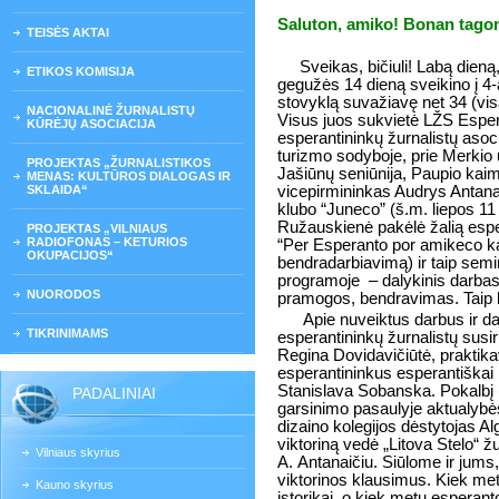
Saluton, amiko! Bonan tagon
TEISĖS AKTAI
Sveikas, bičiuli! Labą dieną, 
ETIKOS KOMISIJA
gegužės 14 dieną sveikino į 4-
stovyklą suvažiavę net 34 (visa
NACIONALINĖ ŽURNALISTŲ
Visus juos sukvietė LŽS Espera
KŪRĖJŲ ASOCIACIJA
esperantininkų žurnalistų aso
turizmo sodyboje, prie Merkio 
PROJEKTAS „ŽURNALISTIKOS
Jašiūnų seniūnija, Paupio ka
MENAS: KULTŪROS DIALOGAS IR
SKLAIDA“
vicepirmininkas Audrys Antana
klubo “Juneco” (š.m. liepos 11
Ružauskienė pakėlė žalią espe
PROJEKTAS „VILNIAUS
RADIOFONAS – KETURIOS
“Per Esperanto por amikeco ka
OKUPACIJOS“
bendradarbiavimą) ir taip semi
programoje – dalykinis darbas
NUORODOS
pramogos, bendravimas. Taip b
Apie nuveiktus darbus ir 
TIKRINIMAMS
esperantininkų žurnalistų susir
Regina Dovidavičiūtė, prakti
esperantininkus esperantiškai
Stanislava Sobanska. Pokalbį (
PADALINIAI
garsinimo pasaulyje aktualybė
dizaino kolegijos dėstytojas Al
viktoriną vedė „Litova Stelo“ ž
Vilniaus skyrius
A. Antanaičiu. Siūlome ir jums, 
viktorinos klausimus. Kiek metų
Kauno skyrius
istorikai, o kiek metų esperan