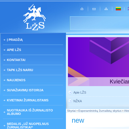
Į PRADŽIĄ
APIE LŽS
KONTAKTAI
TAPK LŽS NARIU
NAUJIENOS
Kviečia
SUVAŽIAVIMŲ ISTORIJA
Apie LŽS
KVIETIMAI ŽURNALISTAMS
NŽKA
NUOTRAUKA IŠ ŽURNALISTO
Skyriai
›
Esperantininkų žurnalistų skyrius
›
Akt
ALBUMO
new
MEDALIS „UŽ NUOPELNUS
ŽURNALISTIKAI“