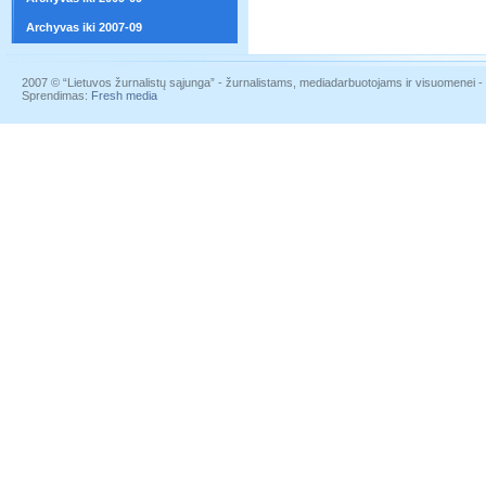
Archyvas iki 2007-09
2007 © “Lietuvos žurnalistų sąjunga” - žurnalistams, mediadarbuotojams ir visuomenei - į
Sprendimas:
Fresh media