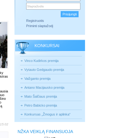
Registruotis
Priminti slaptažodį
KONKURSAI
Vinco Kudirkos premija
Vytauto Gedgaudo premija
aky
istras
Vaižganto premija
Antano Macijausko premija
iausia
nuo
Mato Šalčiaus premija
šino
o
Petro Babicko premija
ką
Konkursas „Žmogus ir aplinka“
 15:02
NŽKA VEIKLĄ FINANSUOJA