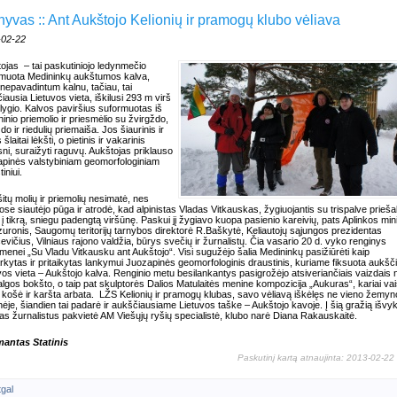
hyvas :: Ant Aukštojo Kelionių ir pramogų klubo vėliava
-02-22
ojas – tai paskutiniojo ledynmečio
muota Medininkų aukštumos kalva,
 nepavadintum kalnu, tačiau, tai
iausia Lietuvos vieta, iškilusi 293 m virš
 lygio. Kalvos paviršius suformuotas iš
inio priemolio ir priesmėlio su žvirgždo,
do ir riedulių priemaiša. Jos šiaurinis ir
s šlaitai lėkšti, o pietinis ir vakarinis
sni, suraižyti raguvų. Aukštojas priklauso
pinės valstybiniam geomorfologiniam
tiniui.
šitų molių ir priemolių nesimatė, nes
ose siautėjo pūga ir atrodė, kad alpinistas Vladas Vitkauskas, žygiuojantis su trispalve prieš
 į tikrą, sniegu padengtą viršūnę. Paskui jį žygiavo kuopa pasienio kareivių, pats Aplinkos min
uronis, Saugomų teritorijų tarnybos direktorė R.Baškytė, Keliautojų sąjungos prezidentas
evičius, Vilniaus rajono valdžia, būrys svečių ir žurnalistų. Čia vasario 20 d. vyko renginys
menei „Su Vladu Vitkausku ant Aukštojo“. Visi sugužėjo šalia Medininkų pasižiūrėti kaip
rkytas ir pritaikytas lankymui Juozapinės geomorfologinis draustinis, kuriame fiksuota aukšč
vos vieta – Aukštojo kalva. Renginio metu besilankantys pasigrožėjo atsiveriančiais vaizdais 
lgos bokšto, o taip pat skulptorės Dalios Matulaitės menine kompozicija „Aukuras“, kariai vai
ų košė ir karšta arbata. LŽS Kelionių ir pramogų klubas, savo vėliavą iškėlęs ne vieno žemyn
nėje, šiandien tai padarė ir aukščiausiame Lietuvos taške – Aukštojo kavoje. Į šią gražią išvy
as žurnalistus pakvietė AM Viešųjų ryšių specialistė, klubo narė Diana Rakauskaitė.
mantas Statinis
Paskutinį kartą atnaujinta: 2013-02-22
tgal