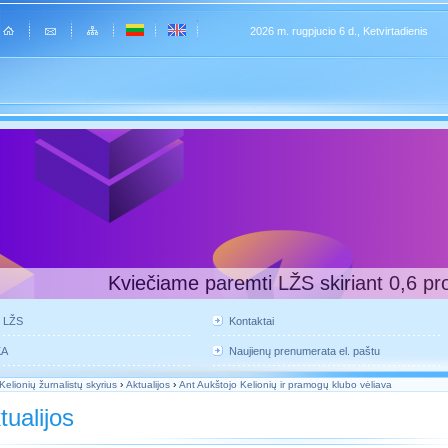
2026 m. rugpjucio 6 d., Ketvirtadienis
Kviečiame paremti LŽS skiriant 0,6 pr
e LŽS
Kontaktai
KA
Naujienų prenumerata el. paštu
Kelionių žurnalistų skyrius
›
Aktualijos
›
Ant Aukštojo Kelionių ir pramogų klubo vėliava
tualijos