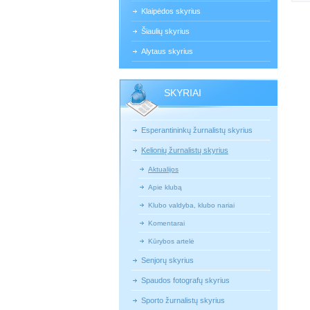
Klaipėdos skyrius
Šiaulių skyrius
Alytaus skyrius
SKYRIAI
Esperantininkų žurnalistų skyrius
Kelionių žurnalistų skyrius
Aktualijos
Apie klubą
Klubo valdyba, klubo nariai
Komentarai
Kūrybos artelė
Senjorų skyrius
Spaudos fotografų skyrius
Sporto žurnalistų skyrius