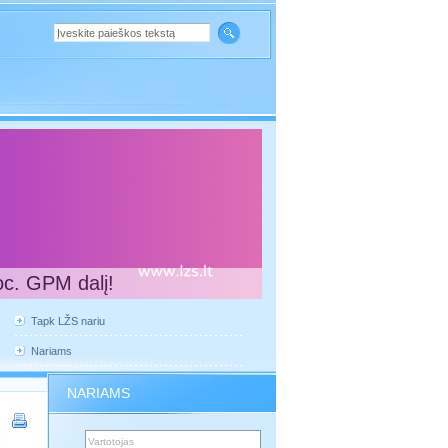
oc. GPM dalį!
Tapk LŽS nariu
Nariams
NARIAMS