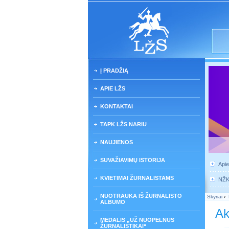
Į PRADŽIĄ
APIE LŽS
KONTAKTAI
TAPK LŽS NARIU
NAUJIENOS
SUVAŽIAVIMŲ ISTORIJA
Api
KVIETIMAI ŽURNALISTAMS
NŽ
NUOTRAUKA IŠ ŽURNALISTO
Skyriai
›
ALBUMO
Ak
MEDALIS „UŽ NUOPELNUS
ŽURNALISTIKAI“