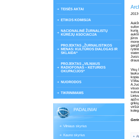
Arc
TEISĖS AKTAI
2013
ETIKOS KOMISIJA
Aukšt
sufor
kurią
NACIONALINĖ ŽURNALISTŲ
aukšč
KŪRĖJŲ ASOCIACIJA
jūros
moren
PROJEKTAS „ŽURNALISTIKOS
gargž
MENAS: KULTŪROS DIALOGAS IR
rytini
SKLAIDA“
state
Juoza
draus
PROJEKTAS „VILNIAUS
RADIOFONAS – KETURIOS
Visų 
OKUPACIJOS“
lauku
kopia
V.Maz
NUORODOS
A.Juc
visuo
sutva
TIKRINIMAMS
Lietu
apžva
griki
viršū
PADALINIAI
koleg
Geri
Vilniaus skyrius
Kauno skyrius
A