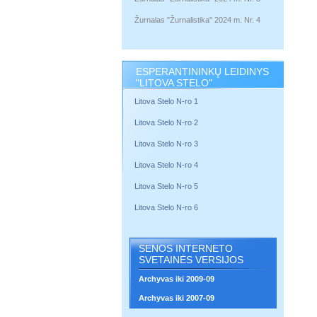
Žurnalas "Žurnalistika" 2024 m. Nr. 4
ESPERANTININKŲ LEIDINYS
"LITOVA STELO"
Litova Stelo N-ro 1
Litova Stelo N-ro 2
Litova Stelo N-ro 3
Litova Stelo N-ro 4
Litova Stelo N-ro 5
Litova Stelo N-ro 6
SENOS INTERNETO
SVETAINĖS VERSIJOS
Archyvas iki 2009-09
Archyvas iki 2007-09