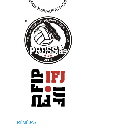
RĖMĖJAS