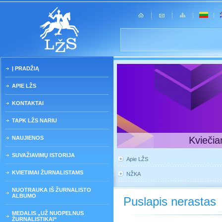
Į PRADŽIĄ
APIE LŽS
KONTAKTAI
TAPK LŽS NARIU
NAUJIENOS
Kviečia
SUVAŽIAVIMŲ ISTORIJA
Apie LŽS
KVIETIMAI ŽURNALISTAMS
NŽKA
NUOTRAUKA IŠ ŽURNALISTO
ALBUMO
Puslapis nerastas
MEDALIS „UŽ NUOPELNUS
ŽURNALISTIKAI“