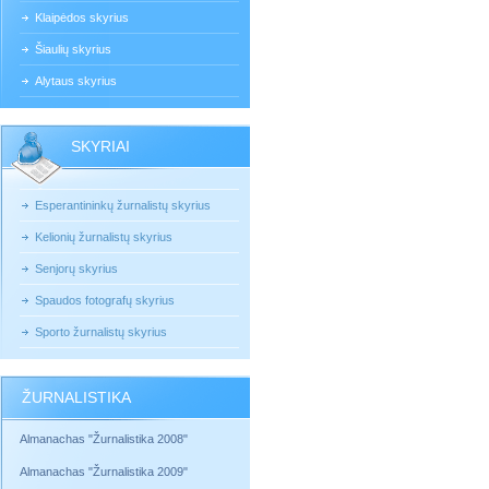
Klaipėdos skyrius
Šiaulių skyrius
Alytaus skyrius
SKYRIAI
Esperantininkų žurnalistų skyrius
Kelionių žurnalistų skyrius
Senjorų skyrius
Spaudos fotografų skyrius
Sporto žurnalistų skyrius
ŽURNALISTIKA
Almanachas "Žurnalistika 2008"
Almanachas "Žurnalistika 2009"