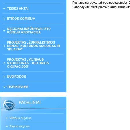
Puslapis nurodytu adresu neegzistuoja. Gali
Pabandykite atlikti paiešką arba suraskit
TEISĖS AKTAI
ETIKOS KOMISIJA
NACIONALINĖ ŽURNALISTŲ
KŪRĖJŲ ASOCIACIJA
PROJEKTAS „ŽURNALISTIKOS
MENAS: KULTŪROS DIALOGAS IR
SKLAIDA“
PROJEKTAS „VILNIAUS
RADIOFONAS – KETURIOS
OKUPACIJOS“
NUORODOS
TIKRINIMAMS
PADALINIAI
Vilniaus skyrius
Kauno skyrius