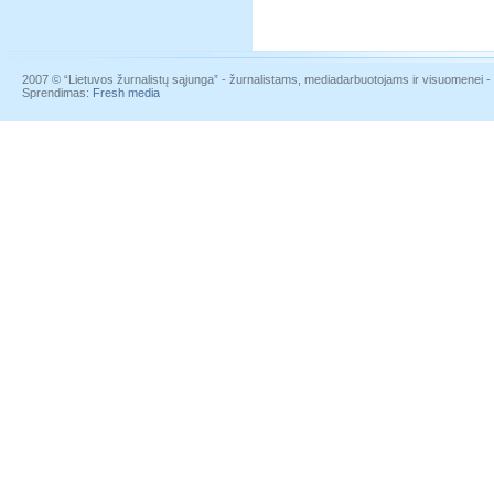
2007 © “Lietuvos žurnalistų sąjunga” - žurnalistams, mediadarbuotojams ir visuomenei - į
Sprendimas:
Fresh media